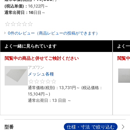
(税込単価)：
16,122円
～
通常出荷日：
16
日目～
0
0件のレビュー（商品レビューの投稿ができます）
よく一緒に見られています
よく一
閲覧中の商品と併せてご検討ください
閲覧
アズワン
メッシュ各種
0
通常価格(税別)：
13,731円
～
(税込価格：
15,104円
～)
通常出荷日：13 日目 ～
型番
仕様・寸法 で絞り込む