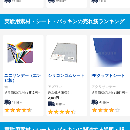
15
日目
15
日目～
1
日目
実験用素材・シート・パッキンの売れ筋ランキング
ユニサンデー（エン
シリコンゴムシート
PPクラフトシート
ビ板）
光
アズワン
アクリサンデー
通常価格(税別)：
512円
～
通常価格(税別)：
通常価格(税別)：
891円
～
2,101円
～
1日目～
4日目～
1日目～
4.4
4.5
実験用素材・シート・パッキンに関連する通販・販