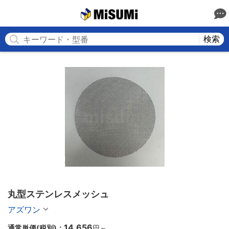
MISUMI
検索
丸型ステンレスメッシュ
アズワン
14,656
通常単価(税別)：
円
～