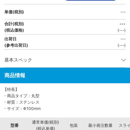
単価(税別)
---
合計(税別)
---
(税込価格)
(
---
)
出荷日
---
(参考出荷日)
(---)
基本スペック
商品情報
【特長】
・商品タイプ：丸型
・材質：ステンレス
・サイズ：Φ100mm
通常単価(税別)
型番
包装
最小発注数量
スラ
(税込単価)