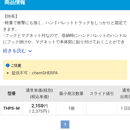
商品情報
【特長】
･軽量で衝撃にも強く、ハンドパレットトラックをしっかりと固定で
きます。
･フックとマグネット付なので、収納時にハンドパレットのハンドル
にフック掛けや、マグネットで本体部に貼り付けておくことができ
ます。
続きを読む
･底面にゴムが付いているので滑り止め効果も高いです。
【用途】
ご注意
･ハンドパレット用車輪固定ストッパーとして。
提供不可：chemSHERPA
【材質】
･ハイインパクトポリプロピレン
通常単価(税別)
通
型番
最小発注数量
スライド値引
(税込単価)
出荷
2,159
円
THPS-M
1個
1
日
(
2,375円
)
1