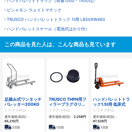
ハンドパレットトラック（荷重1000・1500㎏）
ビシャモン ウェイトマチック
TRUSCO ハンドパレットトラック 1t用 L850XW460
ハンドパレットスケール（電池式はかり付）
この商品を見た人は、こんな商品も見ています
足踏み式ワンタッチ
TRUSCO THPN用フ
ハンドパレットトラ
パレッター200KG
ィラープラグ Oリン
ック1.5t用 低床式
グ付
トラスコ中山
トラスコ中山
トラスコ中山
通常価格(税別)：
通常価格(税別)：
2,258円
通常価格(税別)：
65,210円
97,526円
2
日目
1
日目
1
日目