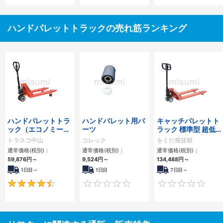
ハンドパレットトラックの売れ筋ランキング
ハンドパレットトラ
ハンドパレット用パ
キャッチパレットト
ック（エコノミータ
ーツ
ラック 標準型 超低
イプ）
床タイプ
トラスコ中山
コレック
をくだ屋技研
通常価格(税別)：
通常価格(税別)：
通常価格(税別)：
59,876円
～
9,524円
～
134,488円
～
1日目～
1日目
7日目～
4.7
0