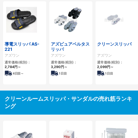
導電スリッパ AS-
アズピュアベルタス
クリーンスリッパ
221
リッパ
アズワン
アズワン
アズワン
通常価格(税別)：
通常価格(税別)：
通常価格(税別)：
2,784円
～
3,290円
～
2,099円
～
4
日目～
1
日目
1
日目
クリーンルームスリッパ・サンダルの売れ筋ランキ
ング