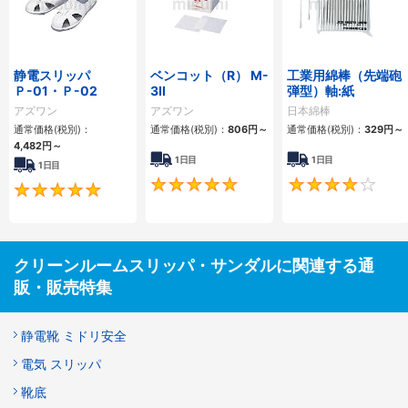
静電スリッパ
ベンコット（R） M-
工業用綿棒（先端砲
Ｐ-01・Ｐ-02
3II
弾型）軸:紙
アズワン
アズワン
日本綿棒
通常価格(税別)：
通常価格(税別)：
806円
～
通常価格(税別)：
329円
～
4,482円
～
1日目
1日目
1日目
4.8
5
クリーンルームスリッパ・サンダルに関連する通
販・販売特集
静電靴 ミドリ安全
電気 スリッパ
靴底