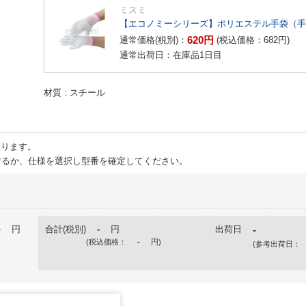
ミスミ
【エコノミーシリーズ】ポリエステル手袋（手
620
円
通常価格(税別)：
(税込価格：
682
円
)
通常出荷日：在庫品1日目
材質
スチール
ります。
るか、仕様を選択し型番を確定してください。
-
円
合計(税別)
-
円
出荷日
-
(税込価格：
-
円
)
(参考出荷日：