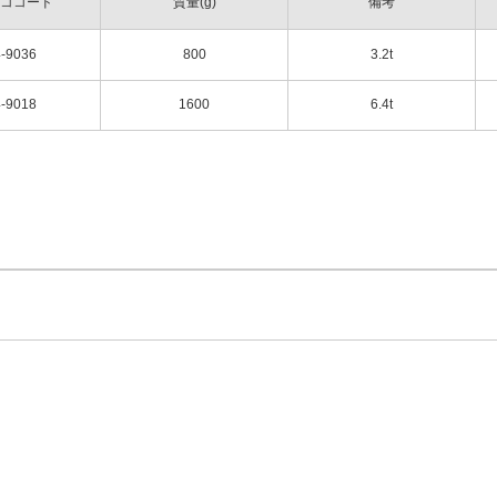
ココード
質量(g)
備考
-9036
800
3.2t
-9018
1600
6.4t