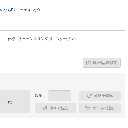
のひらPUコーティング）
仕様
チェーンスリング用マスターリンク
My部品表保存
数量：
価格を確認
-
円
)
今すぐ注文
カートへ追加