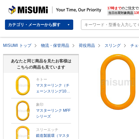
MISUMI | Your Time, Our Priority
17時まで
のご注文で
13
当日出荷対象商品
カテゴリ・メーカーから探す
MISUMI トップ
物流・保管用品
荷役用品
スリング
チェ
あなたと同じ商品を見たお客様は
こちらの商品も見ています
キトー
マスターリンク（チ
ェーンスリング100
用・アイタイプ）
象印
マスターリンク MFF
シリーズ
スリーエッチ
鍛造製親環（マスタ