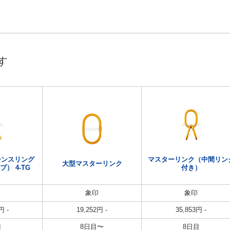
す
ーンスリング
マスターリンク（中間リン
大型マスターリンク
プ） 4-TG
付き）
象印
象印
円
-
19,252
円
-
35,853
円
-
目
8日目〜
8日目