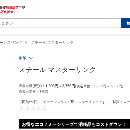
最短
当日出荷
5万点
拡大中！
ーンスリング
スチール マスターリンク
象印
スチール マスターリンク
通常単価(税別)
1,398
円
～
2,756
円
税込単価
1,538
円
～
3,032
円
通常出荷日：
7日目
【商品仕様】・チェーンスリング用マスターリンクです。・材質：スチー
0
お得なエコノミーシリーズで消耗品もコストダウン！