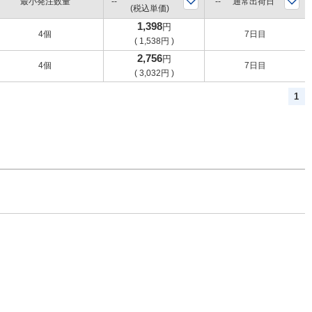
最小発注数量
通常出荷日
(税込単価)
1,398
円
4個
7日目
(
1,538
円
)
2,756
円
4個
7日目
(
3,032
円
)
1