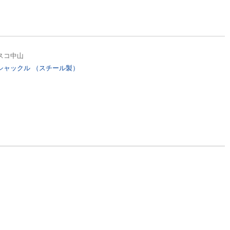
スコ中山
シャックル （スチール製）