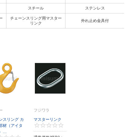
スチール
ステンレス
ー
チェーンスリング用マスター
外れ止め金具付
リンク
ー
フジワラ
ンスリング カ
マスターリンク
部材（アイタ
4
0
）…