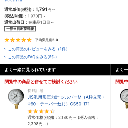
1,791
通常単価(税別)：
円
～
(税込単価)：
1,970円
～
通常出荷日：
在庫品1日目～
一部当日出荷可能
平均満足度
5.0
5
この商品のレビューをみる（1件）
この商品のFAQをみる(6件)
よく一緒に見られています
よく一
閲覧中の商品と併せてご検討ください
閲覧
長野計器
JIS汎用形圧力計 シルバーM（A枠立形・
Φ60・テーパーねじ）GS50-171
4.5
通常価格(税別)：
2,180円
～
(税込価格：
2,398円
～)