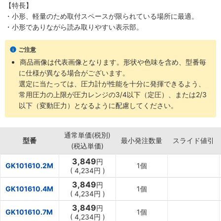
【特長】
・小形、軽量のため取付スペースが限られている場所に最適。
・小形でありながら読み取りやすい表示部。
ご注意
商品画像は代表画像となります。形状や色味を含め、型番毎
に仕様が異なる場合がございます。
選定に当たっては、圧力計が性能を十分に発揮できるよう、
常用圧力の上限が圧力レンジの3/4以下（定圧）、または2/3
以下（変動圧力）となるように配慮してください。
通常単価(税別)
型番
最小発注数量
スライド値引
(税込単価)
3,849
円
GK101610.2M
1個
(
4,234円
)
3,849
円
GK101610.4M
1個
(
4,234円
)
3,849
円
GK101610.7M
1個
(
4,234円
)