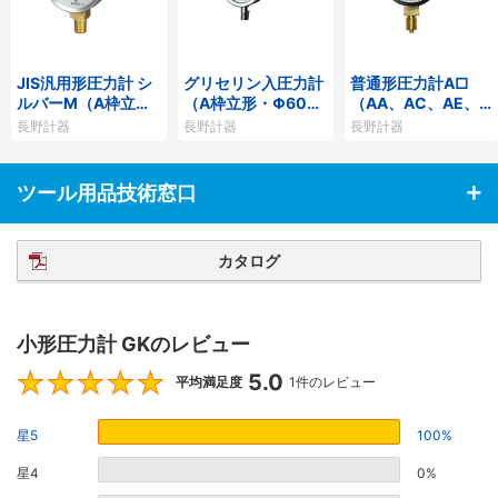
JIS汎用形圧力計 シ
グリセリン入圧力計
普通形圧力計A□
ルバーM（A枠立
（A枠立形・Φ60）
（AA、AC、AE、A
形・Φ60・テーパー
GV50-173
G、AJ）
長野計器
長野計器
長野計器
ねじ）GS50-171
ツール用品技術窓口
カタログ
小形圧力計 GKのレビュー
5.0
5
平均満足度
1件のレビュー
星5
100%
星4
0%