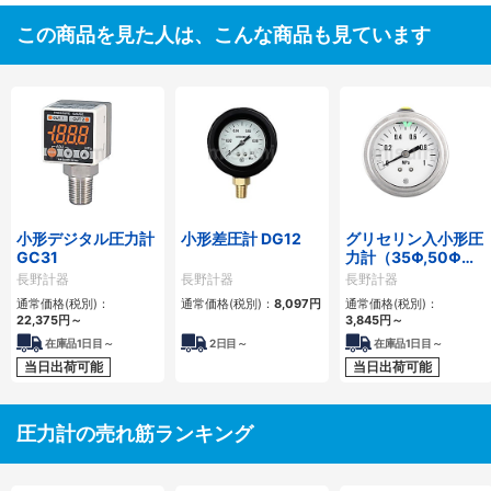
この商品を見た人は、こんな商品も見ています
小形デジタル圧力計
小形差圧計 DG12
グリセリン入小形圧
GC31
力計（35Φ,50Φ）
GV95,GV97
長野計器
長野計器
長野計器
通常価格(税別)：
通常価格(税別)：
8,097円
通常価格(税別)：
22,375円
～
3,845円
～
在庫品1日目～
2
日目～
在庫品1日目～
当日出荷可能
当日出荷可能
圧力計の売れ筋ランキング