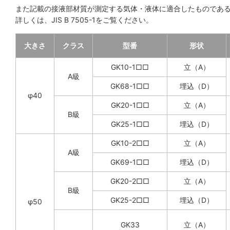
また記載の接液部材質が測定する気体・液体に適合したものであ
詳しくは、JIS B 7505-1をご覧ください。
大きさ
クラス
型番
形状
GK10-1□□
立（A）
A級
GK68-1□□
埋込（D）
φ40
GK20-1□□
立（A）
B級
GK25-1□□
埋込（D）
GK10-2□□
立（A）
A級
GK69-1□□
埋込（D）
GK20-2□□
立（A）
B級
GK25-2□□
埋込（D）
φ50
GK33
立（A）