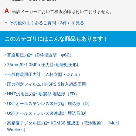
当該メーカーにおいて検査済印は付いておりません。
その他のよくあるご質問（3件）を見る
このカテゴリにはこんな商品もあります！
普通形圧力計（D枠埋込型・φ60）
75mm/0-1.0MPa 圧力計(耐脈動圧形)
一般耐震用圧力計（Ａ枠立型・φ７５）
圧力測定フィルム HHSPS 5枚入超高圧用
HNT汎用圧力計 耐震型 埋込形（FD）
USTオールステンレス製圧力計 埋込形（D）
USTオールステンレス製連成計 埋込形(D)
高精度デジタル圧力計 KDM30 連成圧（電池駆動）（Multi
Wireless）