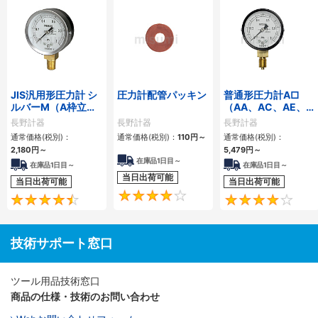
JIS汎用形圧力計 シ
圧力計配管パッキン
普通形圧力計A□
ルバーM（A枠立
（AA、AC、AE、
形・Φ60・テーパー
AG、AJ）
長野計器
長野計器
長野計器
ねじ）GS50-171
通常価格(税別)：
通常価格(税別)：
110円
～
通常価格(税別)：
2,180円
～
5,479円
～
在庫品1日目～
在庫品1日目～
在庫品1日目～
当日出荷可能
当日出荷可能
当日出荷可能
4.1
4.5
技術サポート窓口
ツール用品技術窓口
商品の仕様・技術のお問い合わせ