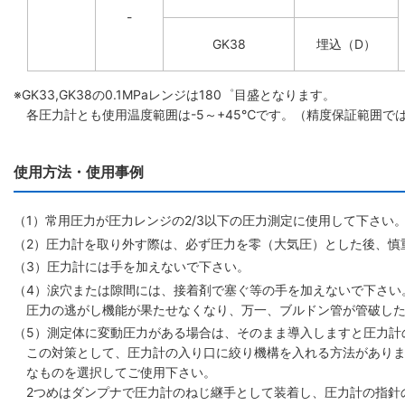
-
GK38
埋込（D）
※GK33,GK38の0.1MPaレンジは180゜目盛となります。
各圧力計とも使用温度範囲は-5～+45℃です。（精度保証範囲で
使用方法・使用事例
（1）常用圧力が圧力レンジの2/3以下の圧力測定に使用して下さい
（2）圧力計を取り外す際は、必ず圧力を零（大気圧）とした後、慎
（3）圧力計には手を加えないで下さい。
（4）涙穴または隙間には、接着剤で塞ぐ等の手を加えないで下さい
圧力の逃がし機能が果たせなくなり、万一、ブルドン管が管破し
（5）測定体に変動圧力がある場合は、そのまま導入しますと圧力計
この対策として、圧力計の入り口に絞り機構を入れる方法がありま
なものを選択してご使用下さい。
2つめはダンプナで圧力計のねじ継手として装着し、圧力計の指針