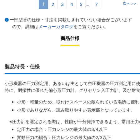
次へ >>
1
2
3
4
5
7
...
一部型番の仕様・寸法を掲載しきれていない場合がございます
ので、詳細は
メーカーカタログ
をご覧ください。
商品仕様
製品特長・仕様
小形機器の圧力測定用、あるいは主として空圧機器の圧力測定用に
特に、耐振性に優れた偏心形圧力計、グリセリン入圧力計、及び耐食
小形・軽量のため、取付けスペースの限られている場所に便利
小形でありながら、読み取りやすい表示部となっています。
※圧力計を選定される際は、性能が十分発揮できるよう、常用圧力
定圧力の場合：圧力レンジの最大値の3/4以下
変動圧力の場合：圧力レンジの最大値の2/3以下