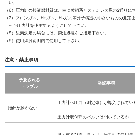
い。
（6）圧力計の接液部材質は、主に黄銅系とステンレス系の2通りに
（7）フロンガス、Heガス、H
ガス等分子構造の小さいものの測定ま
2
った圧力計を使用するようにして下さい。
（8）酸素測定の場合には、禁油処理をご指定下さい。
（9）使用温度範囲内で使用して下さい。
注意・禁止事項
予想される
確認事項
トラブル
圧力計へ圧力（測定体）が導入されてい
指針が動かない
圧力計取付部のバルブは開いているか
測定体及び周囲温度は、圧力計の使用温