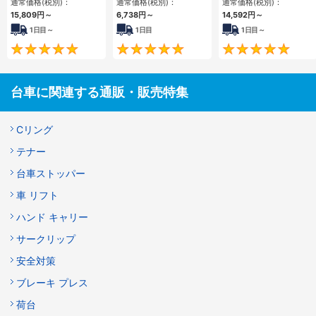
通常価格(税別)：
通常価格(税別)：
通常価格(税別)：
イプ
イプ
15,809円
～
6,738円
～
14,592円
～
1日目～
1日目
1日目～
5
5
台車に関連する通販・販売特集
Cリング
テナー
台車ストッパー
車 リフト
ハンド キャリー
サークリップ
安全対策
ブレーキ プレス
荷台