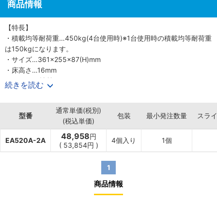
商品情報
【特長】
・積載均等耐荷重…450kg(4台使用時)※1台使用時の積載均等耐荷重
は150kgになります。
・サイズ…361×255×87(H)mm
・床高さ…16mm
・フレーム材質…スチール
続きを読む
・重量…約1.97kg×4台
・車輪…自在×3個×4台
通常単価(税別)
・ナイロンキャスター…直径50×18mm
型番
包装
最小発注数量
スラ
(税込単価)
・プラットホームには滑り止めパッド付
・家具等、箱形の物を動かす時に便利です。
48,958
円
EA520A-2A
4個入り
1個
・角当て形状で、サイズを問わず使用できます。
(
53,854円
)
・荷重は均等にかかるようにして下さい。
・4個セット
1
商品情報