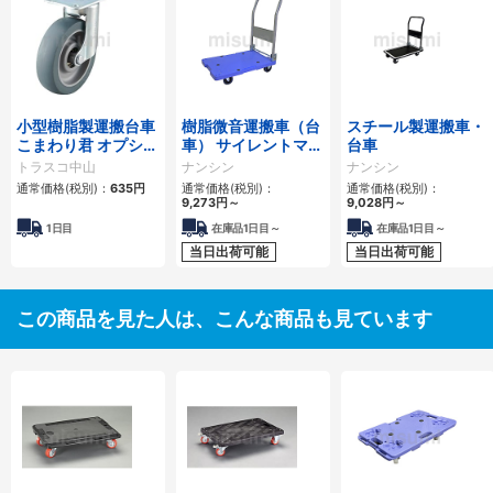
小型樹脂製運搬台車
樹脂微音運搬車（台
スチール製運搬車・
こまわり君 オプショ
車） サイレントマス
台車
ン部品 キャスタ
ター
トラスコ中山
ナンシン
ナンシン
通常価格(税別)：
635円
通常価格(税別)：
通常価格(税別)：
9,273円
～
9,028円
～
1日目
在庫品1日目～
在庫品1日目～
当日出荷可能
当日出荷可能
この商品を見た人は、こんな商品も見ています