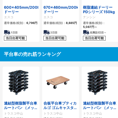
600x405mm/200kg
670x460mm/200kg
樹脂連結ドーリー
ドーリー
ドーリー
PDシリーズ 150kg
エスコ
エスコ
ナンシン
通常価格(税別)：
6,796円
通常価格(税別)：
8,885円
通常価格(税別)：
5,087円
～
1
日目
2
日目
在庫品1日目～
当日出荷可能
当日出荷可能
当日出荷可能
平台車の売れ筋ランキング
連結型樹脂製平台車
合板平台車プティカ
連結型樹脂製平台車
ルートバン （メッシ
ルゴ ゴムキャスター
ルートバン （メッシ
ュタイプ）（まとめ
仕様
ュタイプ）（まとめ
トラスコ中山
トラスコ中山
トラスコ中山
買い） オール自在タ
買い） 自在・固定タ