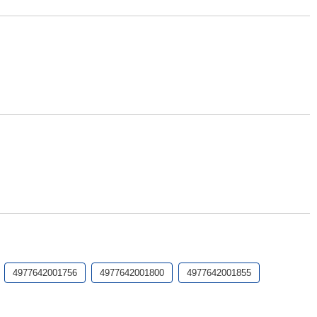
4977642001756
4977642001800
4977642001855