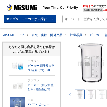
MISUMI | Your Time, Our Priority
17時まで
のご注文で
13
当日出荷対象商品
カテゴリ・メーカーから探す
MISUMI トップ
研究・実験・開発用品
計量器具
ビーカー・
あなたと同じ商品を見たお客様は
こちらの商品も見ています
アズワン
ビーカー 硼珪酸ガラ
ス 容量（ml） 20～
5000
アズワン
ビーカー（目安目盛
付き）硼珪酸ガラス
前のページ
容量（ml） 10～
10000
三商
PYREX ビーカー