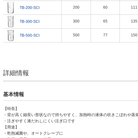
200
60
111
TB-200-SCI
300
65
135
TB-300-SCI
500
77
150
TB-500-SCI
詳細情報
基本情報
【特長】
・背が高く細長い形状なので持ちやすく、加熱時の液体の吹きこぼれや蒸
・注ぎやすく液だれしにくい注ぎ口です
【用途】
・乾熱滅菌や、オートクレーブに