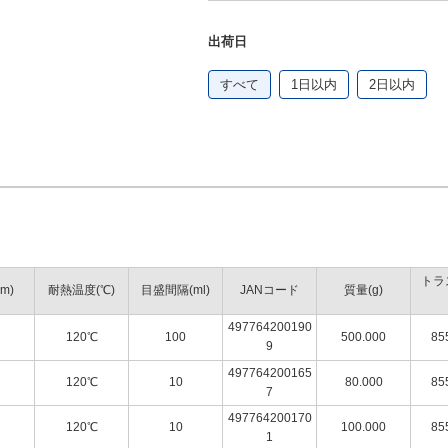
出荷日
すべて
1日以内
2日以内
トラ
m)
耐熱温度(℃)
目盛間隔(ml)
JANコード
質量(g)
497764200190
120℃
100
500.000
85
9
497764200165
120℃
10
80.000
85
7
497764200170
120℃
10
100.000
85
1