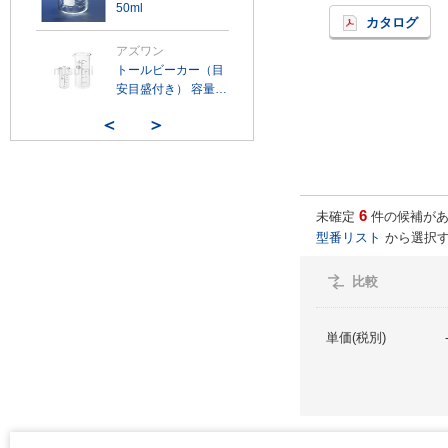
50ml
カタログ
アズワン
トールビーカー（目
安目盛付き） 容量
（ml） 50～3000
＜
＞
6
未確定
件の候補があ
型番リスト
から選択す
比較
単価(税別)