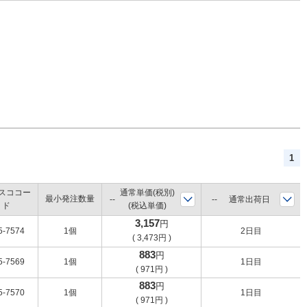
1
スココー
通常単価(税別)
最小発注数量
通常出荷日
ド
(税込単価)
3,157
円
5-7574
1個
2日目
(
3,473
円
)
883
円
5-7569
1個
1日目
(
971
円
)
883
円
5-7570
1個
1日目
(
971
円
)