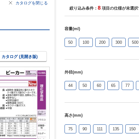
カタログを閉じる
8
絞り込み条件：
項目の仕様が未選択
容量(ml)
50
100
200
300
500
カタログ (見開き版)
外径(mm)
44
50
60
65
77
高さ(mm)
75
90
111
135
150