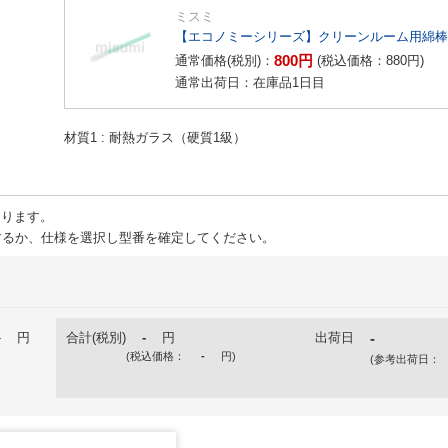
ミスミ
【エコノミーシリーズ】クリーンルーム用綿棒ク
800
円
通常価格(税別)：
(税込価格：
880
円
)
通常出荷日：在庫品1日目
材質1
耐熱ガラス（硬質1級）
ります。
るか、仕様を選択し型番を確定してください。
-
円
合計(税別)
-
円
出荷日
-
(税込価格：
-
円
)
(参考出荷日：