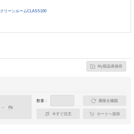
リーンルームCLASS100
My部品表保存
数量：
価格を確認
-
円
)
今すぐ注文
カートへ追加