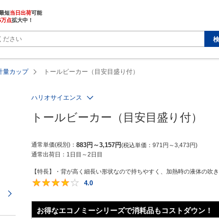
最短
当日出荷
5万点
拡大中！
計量カップ
トールビーカー（目安目盛り付）
ハリオサイエンス
トールビーカー（目安目盛り付）
通常単価(税別)
883
円
～
3,157
円
税込単価
971
円
～
3,473
円
通常出荷日：
1日目～2日目
【特長】・背が高く細長い形状なので持ちやすく、加熱時の液体の吹きこ
4.0
4
次のページ
お得なエコノミーシリーズで消耗品もコストダウン！