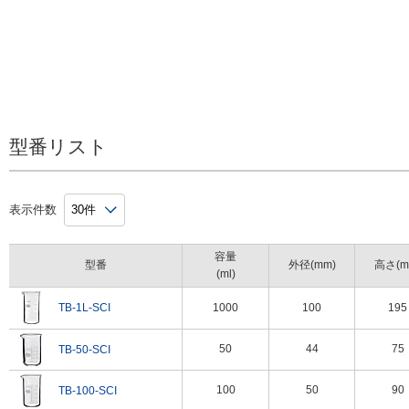
型番リスト
表示件数
容量
型番
外径(mm)
高さ(m
(ml)
TB-1L-SCI
1000
100
195
50
44
75
TB-50-SCI
100
50
90
TB-100-SCI