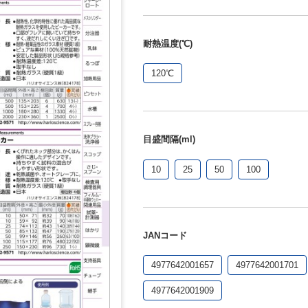
耐熱温度(℃)
120℃
目盛間隔(ml)
10
25
50
100
JANコード
4977642001657
4977642001701
4977642001909