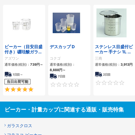
ビーカー（目安目盛
デスカップ D
ステンレス目盛付ビ
付き）硼珪酸ガラス
ーカー 手ナシ 1L 本
容量（ml） 10～
体のみ
アズワン
コクゴ
三商
10000
通常価格(税別)：
739円
～
通常価格(税別)：
通常価格(税別)：
3,913円
8,888円
～
1日目～
2日目
7日目
当日出荷可能
0
5
ビーカー・計量カップに関連する通販・販売特集
ガラスクロス
フラスコ ビーカー