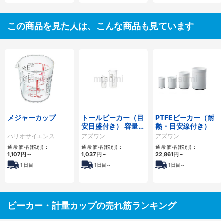
この商品を見た人は、こんな商品も見ています
メジャーカップ
トールビーカー（目
PTFEビーカー（耐
安目盛付き） 容量
熱・目安線付き）
（ml） 50～3000
ハリオサイエンス
アズワン
アズワン
通常価格(税別)：
通常価格(税別)：
通常価格(税別)：
1,107円
～
1,037円
～
22,861円
～
1
日目
1
日目～
1
日目～
ビーカー・計量カップの売れ筋ランキング