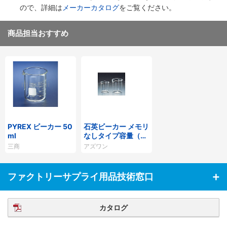
ので、詳細は
メーカーカタログ
をご覧ください。
商品担当おすすめ
PYREX ビーカー 50
石英ビーカー メモリ
ml
なしタイプ容量（m
l）50～2000
三商
アズワン
ファクトリーサプライ用品技術窓口
カタログ