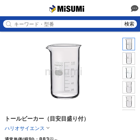
MISUMI
検索
トールビーカー（目安目盛り付）
ハリオサイエンス
883
通常単価(税別)：
円
～