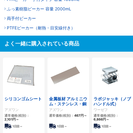
ふっ素樹脂ビーカー 容量 2000mL
両手付ビーカー
PTFEビーカー（耐熱・目安線付き）
よく一緒に購入されている商品
シリコンゴムシート
金属板材 アルミニウ
ラボジャッキ（ノブ
ム・ステンレス・銅
ハンドル式）
アズワン
アズワン
ワーゼフ
通常価格(税別)：
通常価格(税別)：
467円
～
通常価格(税別)：
2,101円
～
6,866円
～
1日目～
1日目～
1日目～