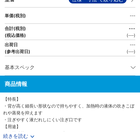
単価(税別)
---
合計(税別)
---
(税込価格)
(
---
)
出荷日
---
(参考出荷日)
(---)
基本スペック
商品情報
【特長】
・背が高く細長い形状なので持ちやすく、加熱時の液体の吹きこぼ
れや蒸発を抑えます
・注ぎやすく液だれしにくい注ぎ口です
【用途】
・乾熱滅菌や、オートクレーブに
続きを読む