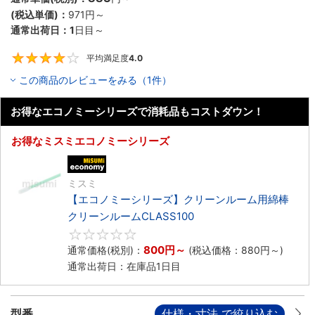
(税込単価)：
971円
～
通常出荷日：
1
日目～
平均満足度
4.0
4
この商品のレビューをみる（1件）
お得なエコノミーシリーズで消耗品もコストダウン！
お得なミスミエコノミーシリーズ
エコノミー品
ミスミ
【エコノミーシリーズ】クリーンルーム用綿棒
クリーンルームCLASS100
0
800円
～
通常価格(税別)：
(税込価格：
880円
～)
通常出荷日：在庫品1日目
型番
仕様・寸法 で絞り込む