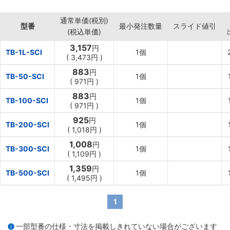
・熱湯、電子レンジで使用
・精密な分析や、薬品（劇薬など）に
通常単価(税別)
型番
最小発注数量
スライド値引
(税込単価)
3,157
円
TB-1L-SCI
1個
(
3,473円
)
883
円
TB-50-SCI
1個
(
971円
)
883
円
TB-100-SCI
1個
(
971円
)
925
円
TB-200-SCI
1個
(
1,018円
)
1,008
円
TB-300-SCI
1個
(
1,109円
)
1,359
円
TB-500-SCI
1個
(
1,495円
)
1
一部型番の仕様・寸法を掲載しきれていない場合がございます