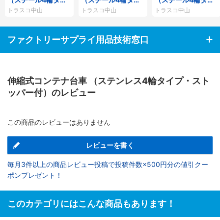
プ・ストッパー付）
プ・エアーキャスタ
プ）
トラスコ中山
トラスコ中山
トラスコ中山
ー・ストッパー付）
ファクトリーサプライ用品技術窓口
伸縮式コンテナ台車 （ステンレス4輪タイプ・スト
ッパー付）のレビュー
この商品のレビューはありません
レビューを書く
毎月3件以上の商品レビュー投稿で投稿件数×500円分の値引クー
ポンプレゼント！
このカテゴリにはこんな商品もあります！