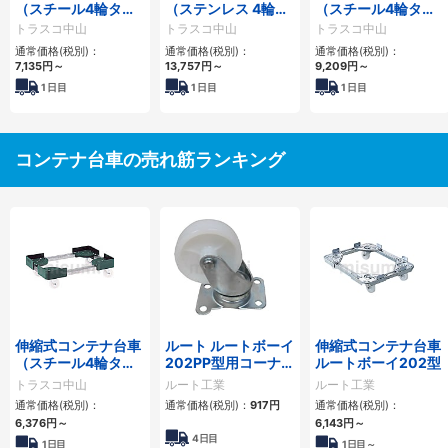
（スチール4輪タイ
（ステンレス 4輪タ
（スチール4輪タイ
プ・ストッパー付）
イプ）
プ・エアーキャスタ
トラスコ中山
トラスコ中山
トラスコ中山
ー・ストッパー付）
通常価格(税別)：
通常価格(税別)：
通常価格(税別)：
7,135円
～
13,757円
～
9,209円
～
1
日目
1
日目
1
日目
コンテナ台車の売れ筋ランキング
伸縮式コンテナ台車
ルート ルートボーイ
伸縮式コンテナ台車
（スチール4輪タイ
202PP型用コーナー
ルートボーイ202型
プ）
キャスター(75パイ)
トラスコ中山
ルート工業
ルート工業
通常価格(税別)：
通常価格(税別)：
917円
通常価格(税別)：
6,376円
～
6,143円
～
4日目
1日目
1日目～