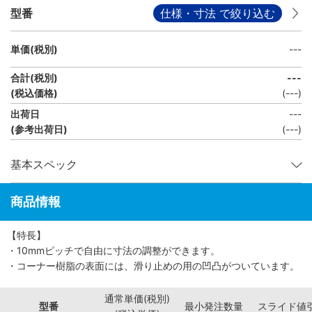
型番
仕様・寸法 で絞り込む
単価(税別)
---
合計(税別)
---
(税込価格)
(
---
)
出荷日
---
(参考出荷日)
(---)
基本スペック
商品情報
【特長】
・10mmピッチで自由に寸法の調整ができます。
・コーナー樹脂の表面には、滑り止めの用の凹凸がついています。
通常単価(税別)
型番
最小発注数量
スライド値