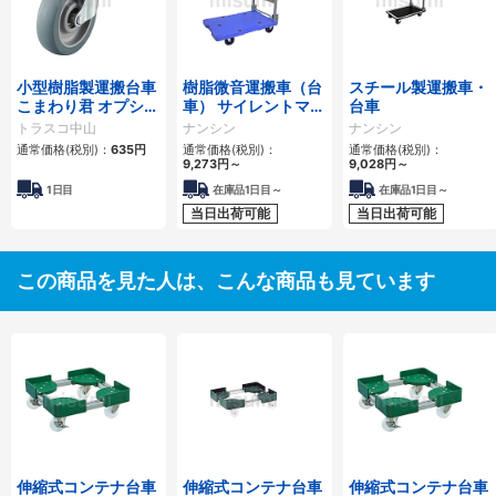
小型樹脂製運搬台車
樹脂微音運搬車（台
スチール製運搬車・
こまわり君 オプショ
車） サイレントマス
台車
ン部品 キャスタ
ター
トラスコ中山
ナンシン
ナンシン
通常価格(税別)：
635円
通常価格(税別)：
通常価格(税別)：
9,273円
～
9,028円
～
1日目
在庫品1日目～
在庫品1日目～
当日出荷可能
当日出荷可能
この商品を見た人は、こんな商品も見ています
伸縮式コンテナ台車
伸縮式コンテナ台車
伸縮式コンテナ台車