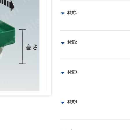
854-9215
854-9212
材質1
キャスター金具:ステンレス（SUS304
材質2
車輪:ナイロン
車輪：ナイロン
材質3
コーナー:ポリプロピレン（PP）
材質4
連結バー:ステンレス（SUS304）