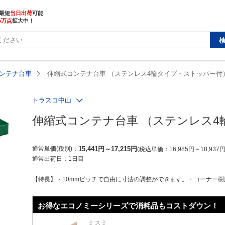
最短
当日出荷
5万点
拡大中！
ンテナ台車
伸縮式コンテナ台車 （ステンレス4輪タイプ・ストッパー付
トラスコ中山
伸縮式コンテナ台車 （ステンレス
通常単価(税別)
15,441
円
～
17,215
円
税込単価
16,985
円
～
18,937
通常出荷日：
1日目
【特長】・10mmピッチで自由に寸法の調整ができます。・コーナー樹脂
お得なエコノミーシリーズで消耗品もコストダウン！
ミスミ