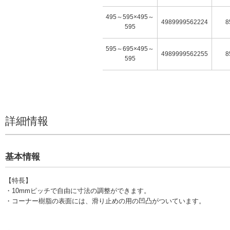
495～595×495～
4989999562224
8
595
595～695×495～
4989999562255
8
595
詳細情報
基本情報
【特長】
・10mmピッチで自由に寸法の調整ができます。
・コーナー樹脂の表面には、滑り止めの用の凹凸がついています。