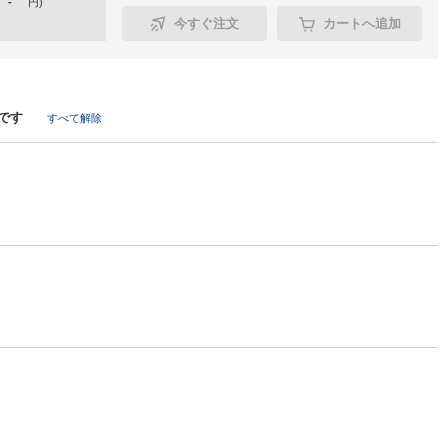
-
円
)
今すぐ注文
カートへ追加
です
すべて解除
95～395
395～495×395～495
495～595×295～395
95～595
595～695×295～395
595～695×395～495
4989999562118
4989999562149
4989999562156
4989999562255
4989999564785
854-9227
854-9224
854-9221
854-9218