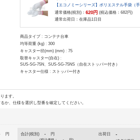
【エコノミーシリーズ】ポリエステル手袋（手
620
円
通常価格(税別)：
(税込価格：
682
円
)
通常出荷日：在庫品1日目
商品タイプ
コンテナ台車
均等荷重 (kg)
300
キャスター径(mm) (mm)
75
取替キャスター(自在)
SUS-SG-75N、SUS-SG-75NS（自在ストッパー付き）
キャスター仕様
ストッパー付き
ります。
るか、仕様を選択し型番を確定してください。
-
円
合計(税別)
-
円
出荷日
-
(税込価格：
-
円
)