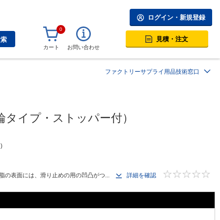
ログイン・新規登録
0
見積・注文
検索
カート
お問い合わせ
）
ファクトリーサプライ用品技術窓口
4輪タイプ・ストッパー付）
円
の表面には、滑り止めの用の凹凸がつ...
詳細を確認