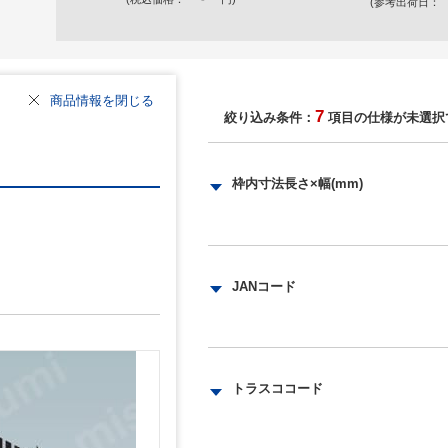
(参考出荷日：
商品情報を閉じる
7
絞り込み条件：
項目の仕様が未選択
枠内寸法長さ×幅(mm)
295～395×295～395
395～495×2
495～595×395～495
495～595×4
JANコード
595～695×495～595
4989999562071
4989999562095
4989999562194
4989999562224
トラスココード
854-9236
854-9233
854-9230