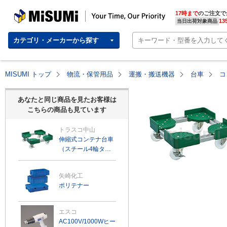
MISUMI | Your Time, Our Priority
17時まで
のご注文で
13
当日出荷対象商品
カテゴリ・メーカーから探す
MISUMI トップ
物流・保管用品
運搬・搬送機器
台車
コ
あなたと同じ商品を見たお客様は
こちらの商品も見ています
トラスコ中山
伸縮式コンテナ台車
（スチール4輪タイ
プ・エアーキャスタ
ー・ストッパー付）
矢崎化工
ポリテナー
エスコ
AC100V/1000Wヒー