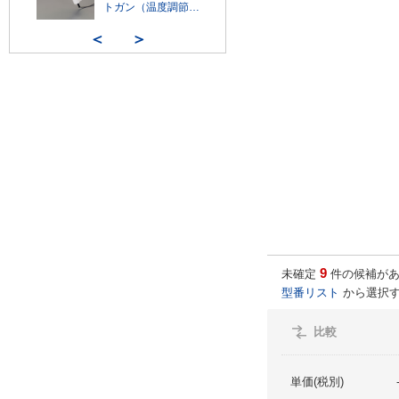
トガン（温度調節
付）EA365HB-20
＜
＞
9
未確定
件の候補があ
型番リスト
から選択す
比較
単価(税別)