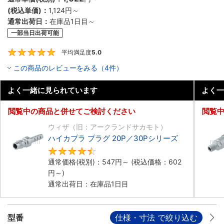
(税込単価)：
1,124円
～
通常出荷日：
在庫品1日目～
一部当日出荷可能
平均満足度
5.0
5
この商品のレビューをみる（4件）
よく一緒に見られています
よく一
閲覧中の商品と併せてご検討ください
閲覧
ウィザ（旧：アークランドサカモト）
ハイカプラ プラグ 20P／30Pシリーズ
4.7
通常価格(税別)：
547円
～
(税込価格：
602
円
～)
通常出荷日：在庫品1日目
型番
仕様・寸法 で絞り込む