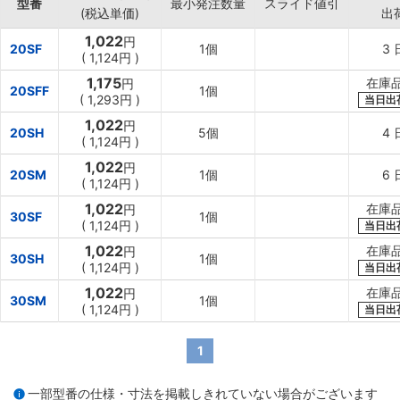
型番
最小発注数量
スライド値引
(税込単価)
出
1,022
円
20SF
1個
3
(
1,124円
)
1,175
在庫品
円
20SFF
1個
(
1,293円
)
当日出
1,022
円
20SH
5個
4
(
1,124円
)
1,022
円
20SM
1個
6
(
1,124円
)
1,022
在庫品
円
30SF
1個
(
1,124円
)
当日出
1,022
在庫品
円
30SH
1個
(
1,124円
)
当日出
1,022
在庫品
円
30SM
1個
(
1,124円
)
当日出
1
一部型番の仕様・寸法を掲載しきれていない場合がございます