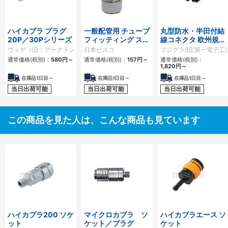
ハイカプラ プラグ
一般配管用 チューブ
丸型防水・半田付結
20P／30Pシリーズ
フィッティング スト
線コネクタ 欧州規格
レート
準拠対応 CE05シリ
ウィザ（旧：アークランドサカモト）
日本ピスコ
フジクラ(旧:第一電子工業
ーズ
通常価格(税別)：
580円
～
通常価格(税別)：
157円
～
通常価格(税別)：
1,820円
～
在庫品1日目～
在庫品1日目～
在庫品1日目～
当日出荷可能
当日出荷可能
当日出荷可能
この商品を見た人は、こんな商品も見ています
ハイカプラ200 ソケ
マイクロカプラ ソ
ハイカプラエース ソ
ット
ケット／プラグ
ケット