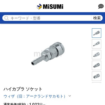
MISUMI
検索
ハイカプラ ソケット
ウィザ（旧：アークランドサカモト）
1,022
通常単価(税別)：
円
～