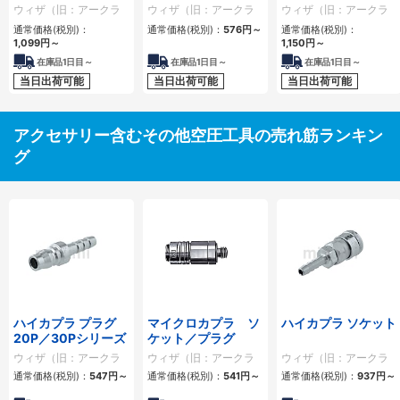
ウィザ（旧：アークラ
ウィザ（旧：アークラ
ウィザ（旧：アークラ
ンドサカモト）
ンドサカモト）
ンドサカモト）
通常価格(税別)：
通常価格(税別)：
576円
～
通常価格(税別)：
1,099円
～
1,150円
～
在庫品1日目～
在庫品1日目～
在庫品1日目～
当日出荷可能
当日出荷可能
当日出荷可能
アクセサリー含むその他空圧工具の売れ筋ランキン
グ
ハイカプラ プラグ
マイクロカプラ ソ
ハイカプラ ソケット
20P／30Pシリーズ
ケット／プラグ
ウィザ（旧：アークラ
ウィザ（旧：アークラ
ウィザ（旧：アークラ
ンドサカモト）
ンドサカモト）
ンドサカモト）
通常価格(税別)：
547円
～
通常価格(税別)：
541円
～
通常価格(税別)：
937円
～