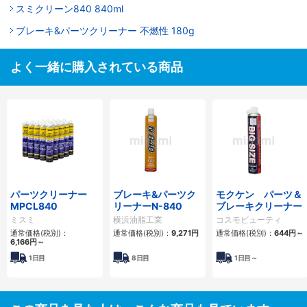
スミクリーン840 840ml
ブレーキ&パーツクリーナー 不燃性 180g
よく一緒に購入されている商品
パーツクリーナー
ブレーキ&パーツク
モクケン パーツ＆
MPCL840
リーナーN-840
ブレーキクリーナー
ミスミ
横浜油脂工業
コスモビューティ
通常価格(税別)：
通常価格(税別)：
9,271円
通常価格(税別)：
644円
～
6,166円
～
1日目
8日目
1日目～