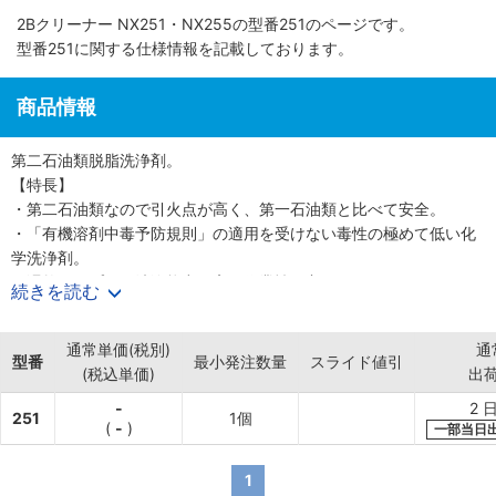
2Bクリーナー NX251・NX255
の型番251のページです。
型番251に関する仕様情報を記載しております。
商品情報
第二石油類脱脂洗浄剤。
【特長】
・第二石油類なので引火点が高く、第一石油類と比べて安全。
・「有機溶剤中毒予防規則」の適用を受けない毒性の極めて低い化
学洗浄剤。
・遅乾タイプで、洗浄能力も高く作業性が良い。
続きを読む
・逆さ使用可、プラスチックノズル採用で狭い箇所の作業も楽。
（品番000255）
通常単価(税別)
通
【用途】
型番
最小発注数量
スライド値引
(税込単価)
出
・自動車・フォークリフト等、ブレーキ周りの洗浄。金属部品、金
型、工具等の防錆油や切削油の洗浄。
-
2
日
251
1個
・ギアボックス、ベアリングのグリース汚れ落とし。
(
-
)
一部当日
・油圧機器、シリンダーの油汚れ落とし。チェーンの油汚れ落と
し、精密機器の洗浄。
1