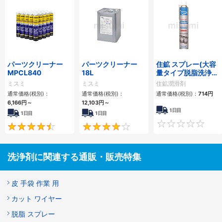
パーツクリーナー
パーツクリーナー
住鉱 スプレー(大容
MPCL840
18L
量タイプ脱脂洗浄
剤) パーツクリーナ
ミスミ
ミスミ
住鉱潤滑剤
ージャンボ 840ml
通常価格(税別)：
通常価格(税別)：
通常価格(税別)：
714円
6,166円
～
12,103円
～
1日目
1日目
1日目
4.7
4.2
洗浄剤に関連する通販・販売特集
皮 手袋 作業 用
カット ワイヤー
脱脂 スプレー