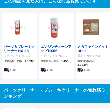
この商品を見た人は、こんな商品も見ています
パーツ＆ブレーキク
エンジンチューンア
メカファインメイト
リーナー NX118
ップ NX56
OH-2
イチネンケミカルズ
イチネンケミカルズ
日本メカケミカル
（旧タイホーコーザ
（旧タイホーコーザ
通常価格(税別)：
1,063円
通常価格(税別)：
1,453円
通常価格(税別)：
イ）
イ）
3,334円
～
1
日目
2
日目
4
日目
パーツクリーナー・ブレーキクリーナーの売れ筋ラ
ンキング