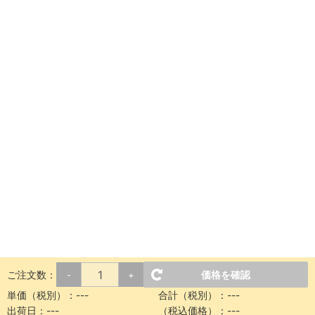
ご注文数：
価格を確認
-
+
単価（税別）：---
合計（税別）：---
出荷日：---
（税込価格）：---