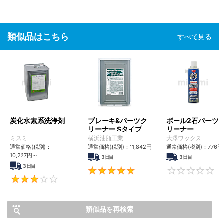
類似品はこちら
すべて見る
炭化水素系洗浄剤
ブレーキ&パーツク
ボール2石パーツ
リーナー Sタイプ
リーナー
ミスミ
横浜油脂工業
大澤ワックス
通常価格(税別)：
通常価格(税別)：
11,842円
通常価格(税別)：
776
10,227円
～
3日目
3日目
3日目
5
3.1
類似品を再検索