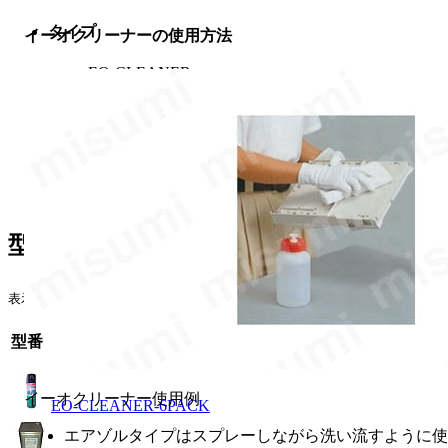
タイプ
イーオクリーナーの使用方法
EO-CLEANER
出荷日
すべて
3日以内
4日以内
型番リスト
表示件数
1
型番
イーオクリーナー使用例
EO-CLEANER-6PACK
エアゾルタイプはスプレーしながら洗い流すように使