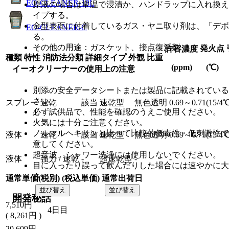
EO-CLEANER-18L
原液の場合は常温で浸漬か、ハンドラップに入れ換え
イプする。
金型表面に付着しているガス・ヤニ取り剤は、「デボ
EO-CLEANER-C
る。
その他の用途：ガスケット、接点復活剤
発火点
許容濃度
種類
特性
消防法分類
詳細タイプ
外観
比重
(ppm)
(℃)
イーオクリーナーの使用上の注意
別添の安全データシートまたは製品に記載されている
さい。
スプレー
速乾
該当
速乾型
無色透明
0.69～0.71(15/4
必ず試供品で、性能を確認のうえご使用ください。
火気には十分ご注意ください。
ノルマルヘキサンと比べて比較的低毒性・低刺激性で
液体
速乾
該当
速乾型
無色透明
0.69～0.71(15/4
意してください。
超音波、シャワー洗浄には使用しないでください。
液体
強力 / 速乾
-
超速乾型
-
-
目に入ったり誤って飲んだりした場合には速やかに大
さい。
通常単価(税別) (税込単価)
通常出荷日
並び替え
並び替え
開発秘話
7,510
円
4日目
(
8,261
円
)
20,609
円