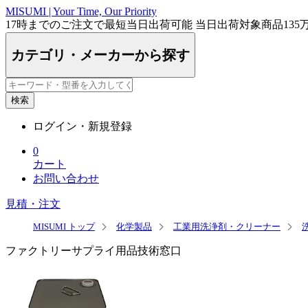
MISUMI | Your Time, Our Priority
17時まで
のご注文で最短
当日出荷
可能
当日出荷対象商品
135
カテゴリ・メーカーから探す
検索
ログイン・新規登録
0
カート
お問い合わせ
見積・注文
MISUMI トップ
化学製品
工業用洗浄剤・クリーナー
ファクトリーサプライ用品技術窓口