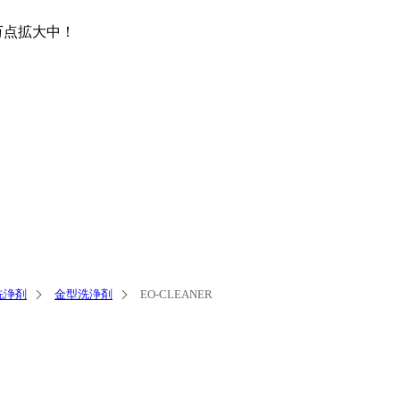
万点
拡大中！
洗浄剤
金型洗浄剤
EO-CLEANER