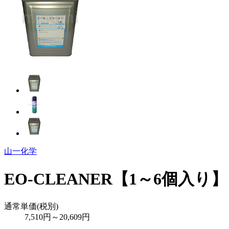
山一化学
EO-CLEANER【1～6個入り】
通常単価(税別)
7,510
円
～
20,609
円