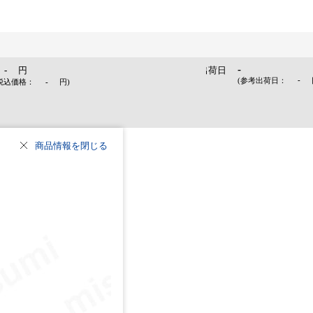
-
-
円
出荷日
-
(参考出荷日：
税込価格：
-
円
)
商品情報を閉じる