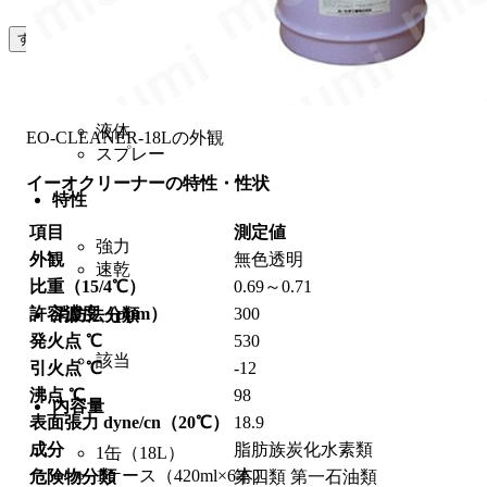
すべて解除
種類
液体
EO-CLEANER-18Lの外観
スプレー
イーオクリーナーの特性・性状
特性
項目
測定値
強力
外観
無色透明
速乾
比重（15/4℃）
0.69～0.71
許容濃度（ppm）
300
消防法分類
発火点 ℃
530
該当
引火点 ℃
-12
沸点 ℃
98
内容量
表面張力 dyne/cn（20℃）
18.9
成分
脂肪族炭化水素類
1缶（18L）
1ケース（420ml×6本）
危険物分類
第四類 第一石油類