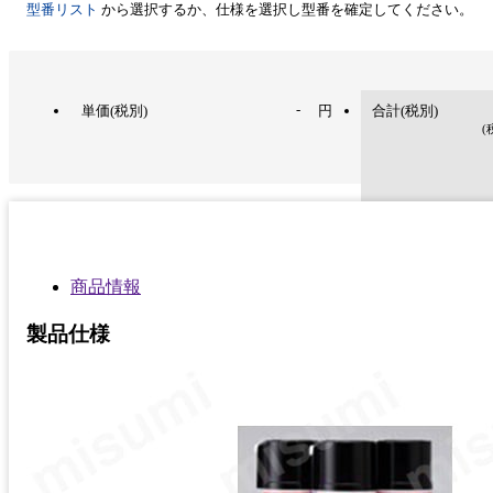
型番リスト
から選択するか、仕様を選択し型番を確定してください。
-
単価(税別)
円
合計(税別)
(
商品情報
製品仕様