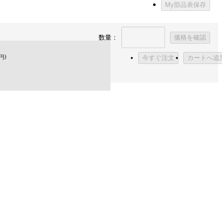
My部品表保存
数量：
価格を確認
)
円
今すぐ注文
カートへ追