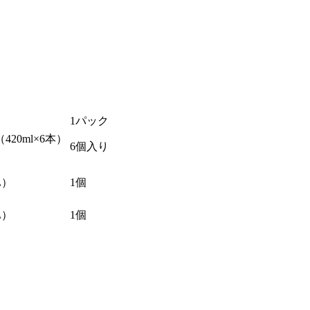
1パック
420ml×6本）
6個入り
L）
1個
L）
1個