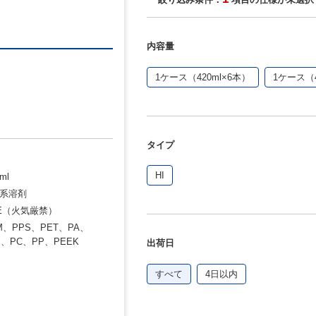
内容量
1ケース（420ml×6本）
1ケース（4
タイプ
HI
ml
油系溶剤
E（火気厳禁）
、PPS、PET、PA、
S、PC、PP、PEEK
出荷日
すべて
4日以内