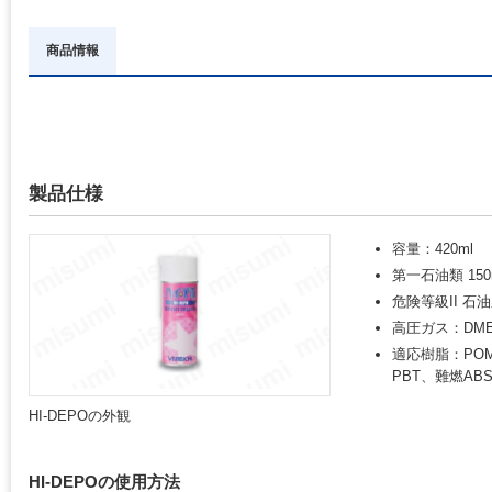
商品情報
製品仕様
容量：420ml
第一石油類 150
危険等級II 石
高圧ガス：DM
適応樹脂：POM
PBT、難燃AB
HI-DEPOの外観
HI-DEPOの使用方法