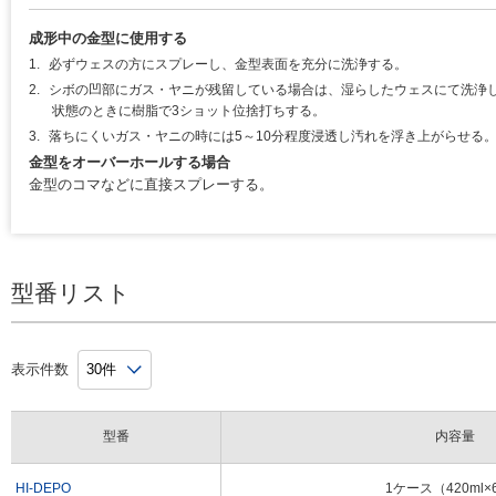
成形中の金型に使用する
1.
必ずウェスの方にスプレーし、金型表面を充分に洗浄する。
2.
シボの凹部にガス・ヤニが残留している場合は、湿らしたウェスにて洗浄
状態のときに樹脂で3ショット位捨打ちする。
3.
落ちにくいガス・ヤニの時には5～10分程度浸透し汚れを浮き上がらせる
金型をオーバーホールする場合
金型のコマなどに直接スプレーする。
HI-DEPOの使用例
型番リスト
表示件数
PPS使用の金型の場合
PBT使用の金型の場合（洗浄
P
型番
内容量
左：洗浄前、右：洗浄後
前）
HI-DEPO
1ケース（420ml×