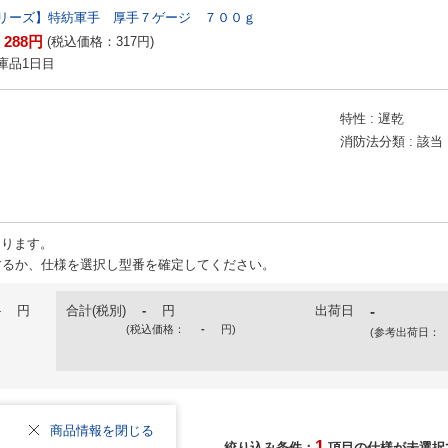
リーズ】特紡軍手 厚手７ゲージ ７００ｇ
288
円
：
(税込価格：
317
円
)
庫品1日目
特性
遅乾
消防法分類
該当
ります。
るか、仕様を選択し型番を確定してください。
-
円
合計(税別)
-
円
出荷日
-
(税込価格：
-
円
)
(参考出荷日：
商品情報を閉じる
1
絞り込み条件：
項目の仕様が未選択