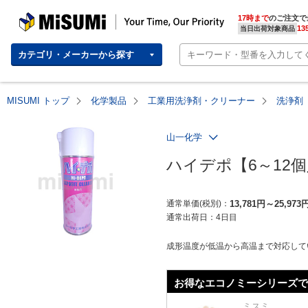
MISUMI | Your Time, Our Priority
17時まで
のご注文で
13
当日出荷対象商品
カテゴリ・メーカーから探す
MISUMI トップ
化学製品
工業用洗浄剤・クリーナー
洗浄剤
山一化学
ハイデポ【6～12
通常単価(税別)
13,781
円
～
25,973
通常出荷日：
4日目
成形温度が低温から高温まで対応して
お得なエコノミーシリーズで
ミスミ