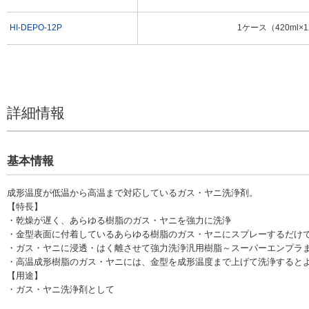
HI-DEPO-12P
1ケース（420ml×
POM使用の金型（洗浄前拡
POM使用の金型（洗浄後拡
大）
大）
詳細情報
注意・禁止事項
基本情報
*1
使用後「DXクリーナー」で洗浄の上、「バリアガードバード2」又は、「
てください。また、上記製品で溶かされない潤滑剤「NS1001グリース」
ご使用になれば、油の溶出を抑えられます。
成形温度が低温から高温まで対応しているガス・ヤニ洗浄剤。
*2
人体に向けて使用しないでください。吸入飲用すると有害です。
【特長】
・乾燥が遅く、あらゆる樹脂のガス・ヤニを強力に洗浄
*3
一部のプラスチック金型には使用できない材質がありますので目立たない
合わせの上ご使用ください。
・金型表面に付着しているあらゆる樹脂のガス・ヤニにスプレーするだけ
・ガス・ヤニに浸透・はく離させて強力洗浄汎用樹脂～スーパーエンプラ
*4
用途以外に使用しないでください。
・高温成形樹脂のガス・ヤニには、金型を成形温度まで上げて洗浄すると
*5
ゴムやプラスチック製品に直接使用しないでください。
【用途】
*6
容器を落としたり、衝撃を与えないでください。
・ガス・ヤニ洗浄剤として
*7
換気の良い所で使用してください。