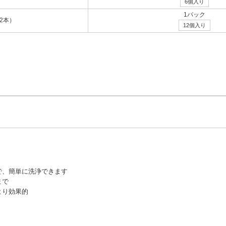
6個入り
1パック
12本）
12個入り
サプリミスト」で防錆処理し
、「スプレーグリースYC」を
部分で試し塗するか、お問い
で、簡単に洗浄できます
まで
より効果的