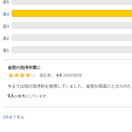
星5
星4
星3
星2
星1
金型の洗浄作業に
満足度：
4.0
2020/08/26
4
今までは別の洗浄剤を使用していました。金型が高温だとガスのたま
0人
が参考にしています。
1件全て見る