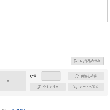
My部品表保存
数量：
価格を確認
-
円
)
今すぐ注文
カートへ追加
です