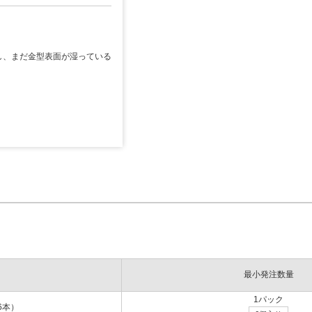
し、まだ金型表面が湿っている
。
BT使用の金型の場合（洗浄
最小発注数量
後）
1パック
6本）