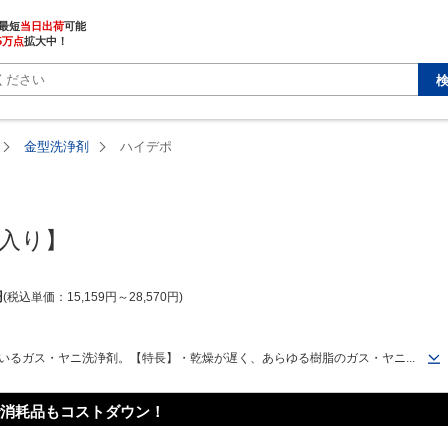
最短
当日出荷
5万点
拡大中！
金型洗浄剤
ハイデポ
個入り】
円
税込単価
15,159
円
～
28,570
円
いるガス・ヤニ洗浄剤。【特長】・乾燥が遅く、あらゆる樹脂のガス・ヤニ...
消耗品もコストダウン！