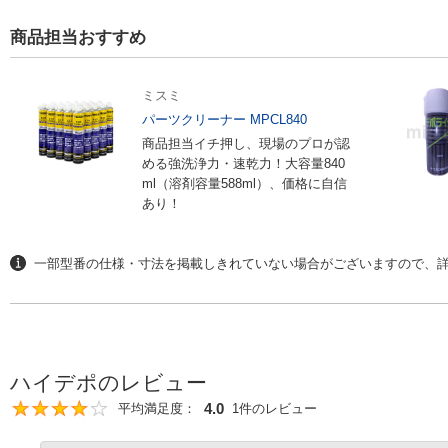
*8
引火性があるので火気の付近で使用しないでください。
*9
缶を逆さまに使用しないでください。噴出方向を確認してから使用してく
商品担当おすすめ
*10
MSDSを参照してください。
ミスミ
パーツクリーナー MPCL840
開発秘話
商品担当イチ押し、現場のプロが認
める強洗浄力・速乾力！大容量840
ml（溶剤容量588ml）、価格に自信
あり！
お客様の現場で開発しており、現場でお墨付
す。
一部型番の仕様・寸法を掲載しきれていない場合がございますので、詳
ハイデポのレビュー
4.0
平均満足度：
1件のレビュー
4