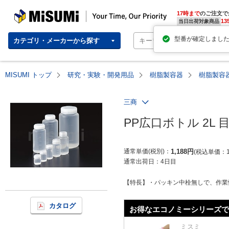
MISUMI | Your Time, Our Priority
17時まで
のご注文で
13
当日出荷対象商品
型番が確定しまし
カテゴリ・メーカーから探す
MISUMI トップ
研究・実験・開発用品
樹脂製容器
樹脂製容
三商
PP広口ボトル 2L 
通常単価(税別)
1,188
円
税込単価
通常出荷日：
4日目
【特長】・パッキン中栓無しで、作業性
カタログ
お得なエコノミーシリーズで
ミスミ