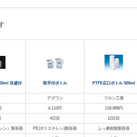
す
00ml 目盛付
取手付ボトル
PTFE広口ボトル 500ml
商
アズワン
フロン工業
円
4,110
円
118,889
円
目
4日目
12日目
ピレン）製容器
PE(ポリエチレン)製容器
ふっ素樹脂製容器