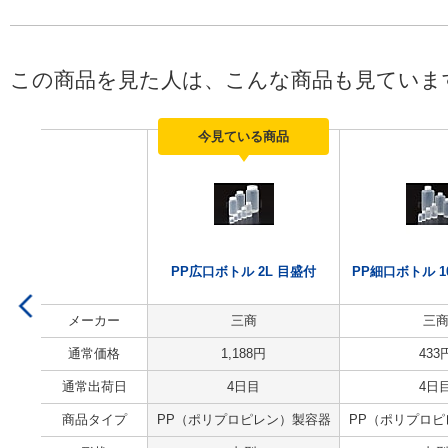
この商品を見た人は、こんな商品も見ていま
今見ている商品
PP広口ボトル 2L 目盛付
PP細口ボトル 1
メーカー
三商
三
通常価格
1,188
円
433
通常出荷日
4日目
4日
商品タイプ
PP（ポリプロピレン）製容器
PP（ポリプロ