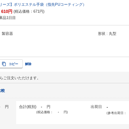
リーズ】ポリエステル手袋（指先PUコーティング）
610
円
：
(税込価格：
671
円
)
庫品1日目
）製容器
形状
丸型
コピー
解除
からご注文いただけます。
比較
-
円
合計(税別)
-
円
出荷日
-
(税込価格：
-
円
)
(参考出荷日：