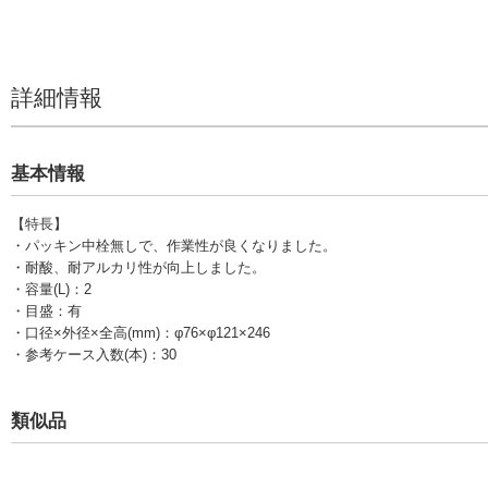
詳細情報
基本情報
【特長】
・パッキン中栓無しで、作業性が良くなりました。
・耐酸、耐アルカリ性が向上しました。
・容量(L)：2
・目盛：有
・口径×外径×全高(mm)：φ76×φ121×246
・参考ケース入数(本)：30
類似品