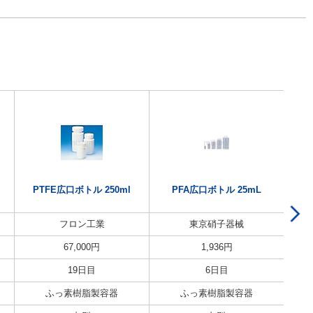
PTFE広口ボトル 250ml
PFA広口ボトル 25mL
フロン工業
東京硝子器械
67,000
円
1,936
円
19日目
6日目
ふっ素樹脂製容器
ふっ素樹脂製容器