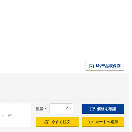
My部品表保存
数量：
価格を確認
-
円
)
今すぐ注文
カートへ追加