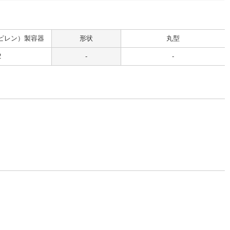
ピレン）製容器
形状
丸型
2
-
-