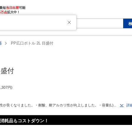
最短
当日出荷
5万点
拡大中！
た
器
PP広口ボトル 2L 目盛付
目盛付
1,307
円
が良くなりました。・耐酸、耐アルカリ性が向上しました。・容量(L)...
詳
消耗品もコストダウン！