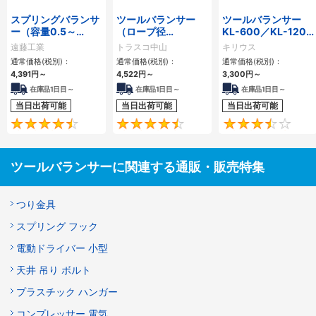
スプリングバランサ
ツールバランサー
ツールバランサー
ー（容量0.5～
（ロープ径
KL-600／KL-1200
90kg）
2.5mm）
／KL-2000
遠藤工業
トラスコ中山
キリウス
通常価格(税別)：
通常価格(税別)：
通常価格(税別)：
4,391円
～
4,522円
～
3,300円
～
在庫品1日目～
在庫品1日目～
在庫品1日目～
当日出荷可能
当日出荷可能
当日出荷可能
4.6
4.4
ツールバランサーに関連する通販・販売特集
つり金具
スプリング フック
電動ドライバー 小型
天井 吊り ボルト
プラスチック ハンガー
コンプレッサー 電気