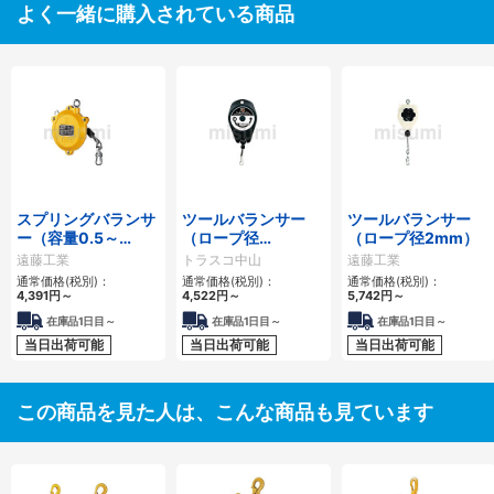
よく一緒に購入されている商品
スプリングバランサ
ツールバランサー
ツールバランサー
ー（容量0.5～
（ロープ径
（ロープ径2mm）
90kg）
2.5mm）
遠藤工業
トラスコ中山
遠藤工業
通常価格(税別)：
通常価格(税別)：
通常価格(税別)：
4,391円
～
4,522円
～
5,742円
～
在庫品1日目～
在庫品1日目～
在庫品1日目～
当日出荷可能
当日出荷可能
当日出荷可能
この商品を見た人は、こんな商品も見ています