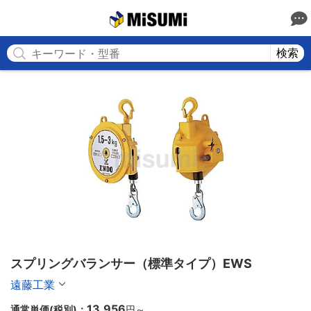
MISUMI
検索
スプリングバランサー（標準タイプ）EWS
遠藤工業
13,956
通常単価(税別)：
円
～