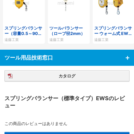
スプリングバランサ
ツールバランサー
スプリングバランサ
ー（容量0.5～90k
（ロープ径2mm）
ー ウォーム式 EWS
g）
型
遠藤工業
遠藤工業
遠藤工業
ツール用品技術窓口
カタログ
スプリングバランサー（標準タイプ）EWSのレビ
ュー
この商品のレビューはありません