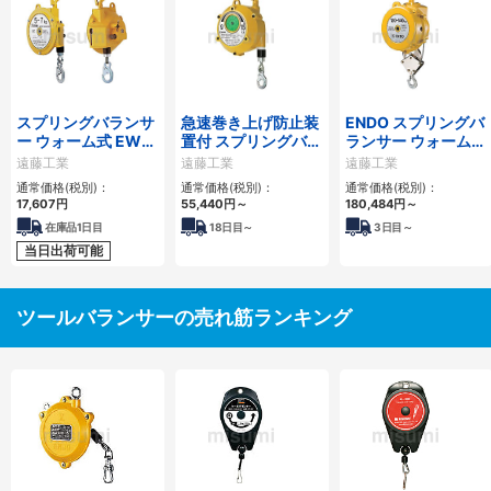
スプリングバランサ
急速巻き上げ防止装
ENDO スプリングバ
ー ウォーム式 EWS
置付 スプリングバラ
ランサー ウォーム式
型
ンサー
ETP-14・15・16
遠藤工業
遠藤工業
遠藤工業
通常価格(税別)：
通常価格(税別)：
通常価格(税別)：
17,607円
55,440円
～
180,484円
～
在庫品1日目
18
日目～
3
日目～
当日出荷可能
ツールバランサーの売れ筋ランキング