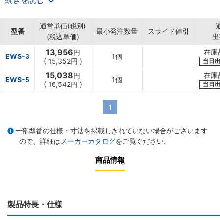
続きを読む
・作業ロボットのケーブルの懸垂。
・各種機器のバランス装置。
通常単価(税別)
型番
最小発注数量
スライド値引
(税込単価)
出
13,956
在庫
円
EWS-3
1個
(
15,352円
)
当日
15,038
在庫
円
EWS-5
1個
(
16,542円
)
当日
1
一部型番の仕様・寸法を掲載しきれていない場合がございます
ので、詳細は
メーカーカタログ
をご覧ください。
商品情報
製品特長・仕様