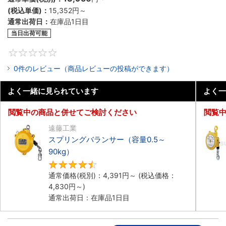
(税込単価)：
15,352円
～
通常出荷日：
在庫品1日目
当日出荷可能
0
0件のレビュー（商品レビューの投稿ができます）
よく一緒に見られています
よく一
閲覧中の商品と併せてご検討ください
閲覧
遠藤工業
スプリングバランサー（容量0.5～
90kg）
4.6
通常価格(税別)：
4,391円
～
(税込価格：
4,830円
～)
通常出荷日：在庫品1日目