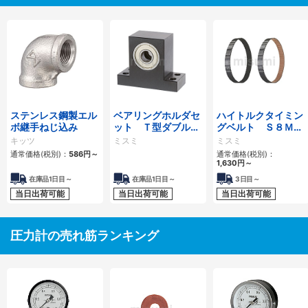
ステンレス鋼製エル
ベアリングホルダセ
ハイトルクタイミン
ボ継手ねじ込み
ット Ｔ型ダブル
グベルト Ｓ８Ｍタ
高さ選択タイプ
イプ
キッツ
ミスミ
ミスミ
通常価格(税別)：
586円
～
通常価格(税別)：
1,630円
～
在庫品1日目～
在庫品1日目～
3日目～
当日出荷可能
当日出荷可能
当日出荷可能
圧力計の売れ筋ランキング