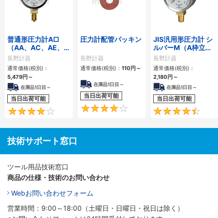
普通形圧力計A□
圧力計配管パッキン
JIS汎用形圧力計 シ
（AA、AC、AE、
ルバーM（A枠立
AG、AJ）
形・Φ60・テーパー
長野計器
長野計器
長野計器
ねじ）GS50-171
通常価格(税別)：
通常価格(税別)：
110円
～
通常価格(税別)：
5,479円
～
2,180円
～
在庫品1日目～
在庫品1日目～
在庫品1日目～
当日出荷可能
当日出荷可能
当日出荷可能
4.1
4
技術サポート窓口
ツール用品技術窓口
商品の仕様・技術のお問い合わせ
Webお問い合わせフォーム
営業時間：9:00～18:00（土曜日・日曜日・祝日は除く）