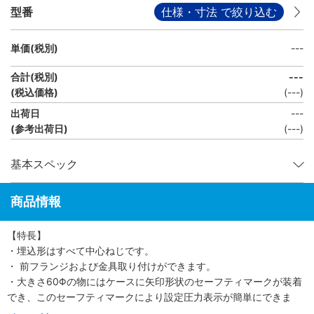
型番
仕様・寸法 で絞り込む
単価(税別)
---
合計(税別)
---
(税込価格)
(
---
)
出荷日
---
(参考出荷日)
(---)
基本スペック
商品情報
【特長】
・埋込形はすべて中心ねじです。
・ 前フランジおよび金具取り付けができます。
・大きさ60Φの物にはケースに矢印形状のセーフティマークが装着
でき、このセーフティマークにより設定圧力表示が簡単にできま
す。