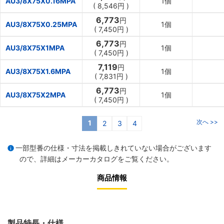
AU3/8X75X0.16MPA
1個
(
8,546円
)
6,773
円
AU3/8X75X0.25MPA
1個
(
7,450円
)
6,773
円
AU3/8X75X1MPA
1個
(
7,450円
)
7,119
円
AU3/8X75X1.6MPA
1個
(
7,831円
)
6,773
円
AU3/8X75X2MPA
1個
(
7,450円
)
次へ >>
1
2
3
4
一部型番の仕様・寸法を掲載しきれていない場合がございます
ので、詳細は
メーカーカタログ
をご覧ください。
商品情報
製品特長・仕様