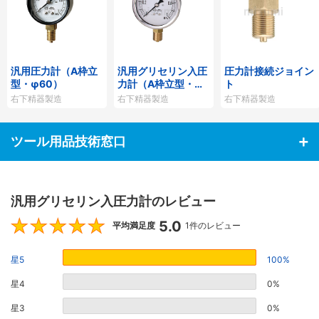
汎用圧力計（A枠立
汎用グリセリン入圧
圧力計接続ジョイン
型・φ60）
力計（A枠立型・φ6
ト
0）
右下精器製造
右下精器製造
右下精器製造
ツール用品技術窓口
汎用グリセリン入圧力計のレビュー
5.0
5
平均満足度
1件のレビュー
星5
100%
星4
0%
星3
0%