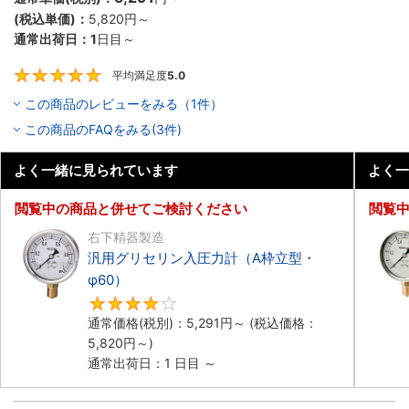
(税込単価)：
5,820円
～
通常出荷日：
1
日目～
平均満足度
5.0
5
この商品のレビューをみる（1件）
この商品のFAQをみる(3件)
よく一緒に見られています
よく一
閲覧中の商品と併せてご検討ください
閲覧
右下精器製造
汎用グリセリン入圧力計（A枠立型・
φ60）
4.2
通常価格(税別)：
5,291円
～
(税込価格：
5,820円
～)
通常出荷日：1 日目 ～