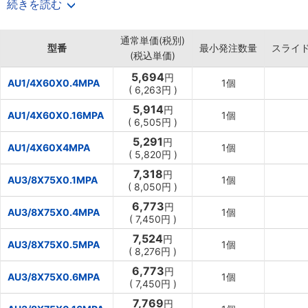
続きを読む
【主要部材質】
・ケース：SUS304
通常単価(税別)
・ブルドン管：C2300
型番
最小発注数量
スライ
(税込単価)
・株：C3604BD
5,694
円
AU1/4X60X0.4MPA
1個
(
6,263円
)
5,914
円
AU1/4X60X0.16MPA
1個
(
6,505円
)
5,291
円
AU1/4X60X4MPA
1個
(
5,820円
)
7,318
円
AU3/8X75X0.1MPA
1個
(
8,050円
)
6,773
円
AU3/8X75X0.4MPA
1個
(
7,450円
)
7,524
円
AU3/8X75X0.5MPA
1個
(
8,276円
)
6,773
円
AU3/8X75X0.6MPA
1個
(
7,450円
)
7,769
円