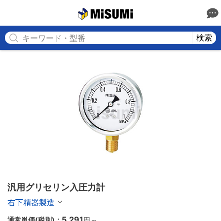
MISUMI
検索
汎用グリセリン入圧力計
右下精器製造
5,291
通常単価(税別)：
円
～