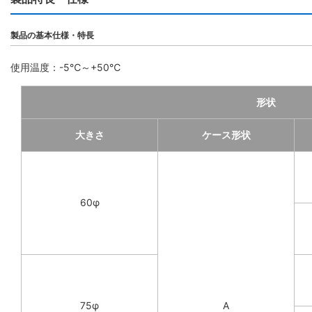
製品の基本仕様・特長
使用温度：-5℃～+50℃
形状
大きさ
ケース形状
60φ
75φ
A