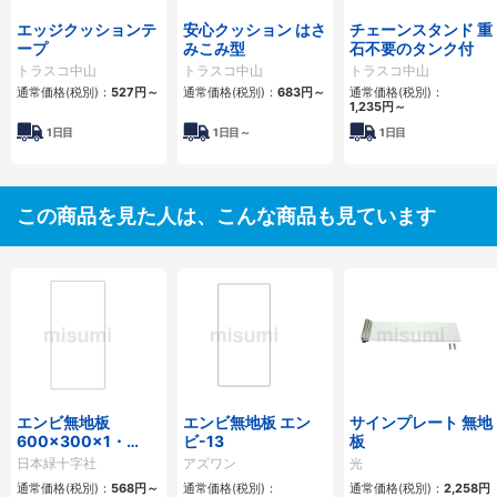
エッジクッションテ
安心クッション はさ
チェーンスタンド 重
ープ
みこみ型
石不要のタンク付
トラスコ中山
トラスコ中山
トラスコ中山
通常価格(税別)：
527円
～
通常価格(税別)：
683円
～
通常価格(税別)：
1,235円
～
1日目
1日目～
1日目
この商品を見た人は、こんな商品も見ています
エンビ無地板
エンビ無地板 エン
サインプレート 無地
600×300×1・
ビ-13
板
360×120×1
日本緑十字社
アズワン
光
通常価格(税別)：
568円
～
通常価格(税別)：
通常価格(税別)：
2,258円