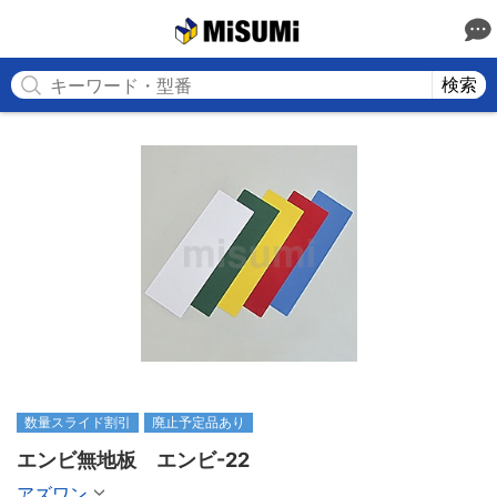
MISUMI
検索
数量スライド割引
廃止予定品あり
エンビ無地板　エンビ-22
アズワン