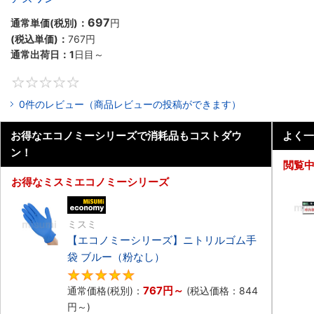
697
通常単価(税別)：
円
(税込単価)：
767円
通常出荷日：
1
日目～
0
0件のレビュー（商品レビューの投稿ができます）
お得なエコノミーシリーズで消耗品もコストダウ
よく一
ン！
閲覧
お得なミスミエコノミーシリーズ
エコノミー品
ミスミ
【エコノミーシリーズ】ニトリルゴム手
袋 ブルー（粉なし）
5
767円
～
通常価格(税別)：
(税込価格：
844
円
～)