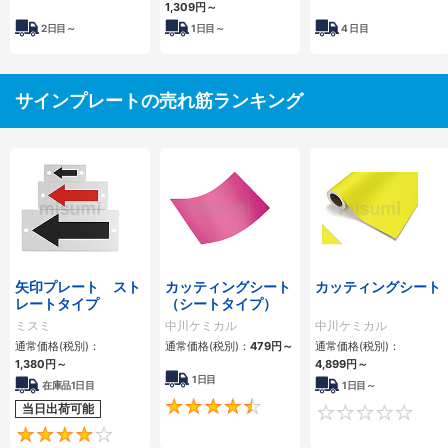
1,309円
～
2
日目～
1
日目～
4
日目
サインプレートの売れ筋ランキング
矢印プレート スト
カッティングシート
カッティングシート
レートタイプ
（シートタイプ）
ミスミ
中川ケミカル
中川ケミカル
通常価格(税別)：
通常価格(税別)：
479円
～
通常価格(税別)：
1,380円
～
4,899円
～
1日目
在庫品1日目
1日目～
4.6
当日出荷可能
4.3