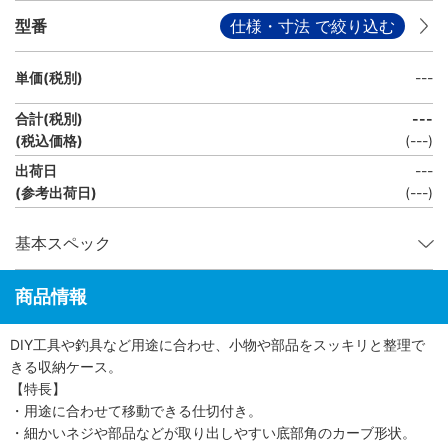
型番
仕様・寸法 で絞り込む
単価(税別)
---
合計(税別)
---
(税込価格)
(
---
)
出荷日
---
(参考出荷日)
(
---
)
基本スペック
商品情報
DIY工具や釣具など用途に合わせ、小物や部品をスッキリと整理で
きる収納ケース。
【特長】
・用途に合わせて移動できる仕切付き。
・細かいネジや部品などが取り出しやすい底部角のカーブ形状。