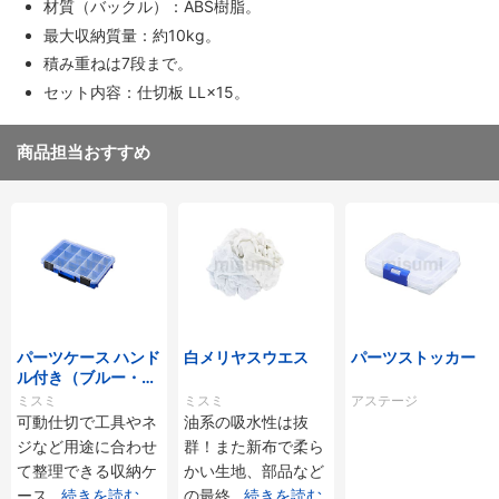
材質（バックル）：ABS樹脂。
最大収納質量：約10kg。
積み重ねは7段まで。
セット内容：仕切板 LL×15。
商品担当おすすめ
パーツケース ハンド
白メリヤスウエス
パーツストッカー
ル付き（ブルー・ク
リア）
ミスミ
ミスミ
アステージ
可動仕切で工具やネ
油系の吸水性は抜
ジなど用途に合わせ
群！また新布で柔ら
て整理できる収納ケ
かい生地、部品など
ース
...
続きを読む
の最終
...
続きを読む