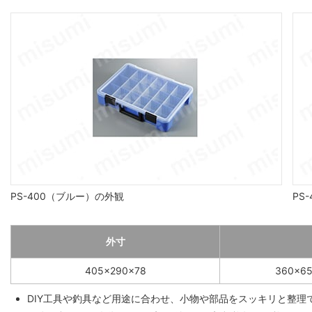
PS-400（ブルー）の外観
PS
外寸
405×290×78
360×6
DIY工具や釣具など用途に合わせ、小物や部品をスッキリと整理