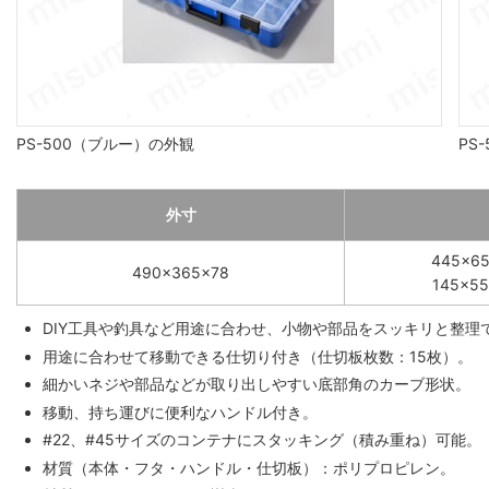
PS-500（ブルー）の外観
PS
外寸
445×6
490×365×78
145×5
DIY工具や釣具など用途に合わせ、小物や部品をスッキリと整理
用途に合わせて移動できる仕切り付き（仕切板枚数：15枚）。
細かいネジや部品などが取り出しやすい底部角のカーブ形状。
移動、持ち運びに便利なハンドル付き。
#22、#45サイズのコンテナにスタッキング（積み重ね）可能。
材質（本体・フタ・ハンドル・仕切板）：ポリプロピレン。