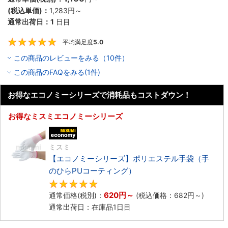
(税込単価)：
1,283
円
～
通常出荷日：
1
日目
平均満足度
5.0
5
この商品のレビューをみる（10件）
この商品のFAQをみる(1件)
お得なエコノミーシリーズで消耗品もコストダウン！
お得なミスミエコノミーシリーズ
エコノミー品
ミスミ
【エコノミーシリーズ】ポリエステル手袋（手
のひらPUコーティング）
4.8
620
円
～
通常価格(税別)：
(税込価格：
682
円
～)
通常出荷日：在庫品1日目