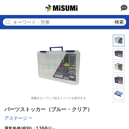
MISUMI
検索
画像をタップして拡大イメージを表示する
パーツストッカー（ブルー・クリア）
アステージ
1,166
通常単価(税別)：
円
～