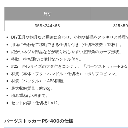
外寸
358×244×68
315×5
DIY工具や釣具など用途に合わせ、小物や部品をスッキリと整理
用途に合わせて移動できる仕切り付き（仕切板枚数：12枚）。
細かいネジや部品などが取り出しやすい底部角のカーブ形状。
移動、持ち運びに便利なハンドル付き。
#22、#45サイズのフタ付きコンテナ、「パーツストッカーPS
材質（本体・フタ・ハンドル・仕切板）：ポリプロピレン。
材質（バックル）：ABS樹脂。
最大収納質量：約3kg。
積み重ねは7段まで。
セット内容：仕切板 L×12。
パーツストッカー PS-400の仕様