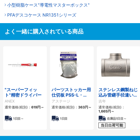
小型樹脂ケース"導電性マスターボックス"
PFAデスコケース NR1351シリーズ
よく一緒に購入されている商品
"スーパーフィッ
パーツストッカー用
ステンレス鋼製ねじ
ト"精密ドライバー
仕切板 PSS-L・
込み管継手径違いチ
PSS-LL
ーズ
ANEX
アステージ
吉年
通常価格(税別)：
619
円
～
通常価格(税別)：
363
円
～
通常価格(税別)：
1,665
円
～
1日目～
1日目
在庫品1日目～
当日出荷可能