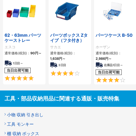
62・63mm パーツ
パーツボックス Zタ
パーツケース B-50
ケーストレー
イプ（フタ付き）
エスコ
サカエ
ホーザン
通常価格(税別)：
90
円
～
通常価格(税別)：
通常価格(税別)：
1,638
円
～
2,986
円
～
1日目～
3日目
在庫品1日目～
当日出荷可能
当日出荷可能
4
5
工具・部品収納用品に関連する通販・販売特集
小物 収納 引き出し
工具 モンキー
棚 収納 ボックス