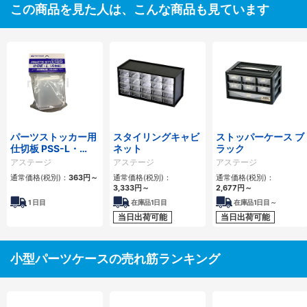
この商品を見た人は、こんな商品も見ています
パーツストッカー用
スタイリングキャビ
ストッパーケース ブ
仕切板 PSS-L・
ネット
ラック
PSS-LL
アステージ
アステージ
アステージ
通常価格(税別)：
363
円
～
通常価格(税別)：
通常価格(税別)：
3,333
円
～
2,677
円
～
1
日目
在庫品1日目
在庫品1日目～
当日出荷可能
当日出荷可能
小型パーツケースの売れ筋ランキング