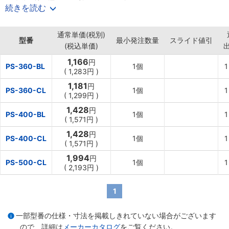
・移動、持ち運びに便利なハンドル付き。
続きを読む
・PS-360はNTボックス・NCボックス・NFボックスの#22、#45
サイズに2個並べて積み重ね可能。
通常単価(税別)
・PS-400はNTボックス・NCボックス・NFボックスの#13、#25サ
型番
最小発注数量
スライド値引
(税込単価)
イズに積み重ね可能。
・PS-500はNTボックス・NCボックス・NFボックスの#22、#45
1,166
円
PS-360-BL
1個
1
サイズに積み重ね可能。
(
1,283
円
)
【用途】
1,181
円
PS-360-CL
1個
1
・建築現場で使用する、ビズ・釘などサイズ別保管に最適。
(
1,299
円
)
1,428
円
PS-400-BL
1個
1
(
1,571
円
)
1,428
円
PS-400-CL
1個
1
(
1,571
円
)
1,994
円
PS-500-CL
1個
1
(
2,193
円
)
1
一部型番の仕様・寸法を掲載しきれていない場合がございます
ので、詳細は
メーカーカタログ
をご覧ください。