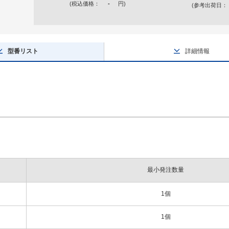
(税込価格：
-
円
)
(参考出荷日：
型番リスト
詳細情報
最小発注数量
1個
1個