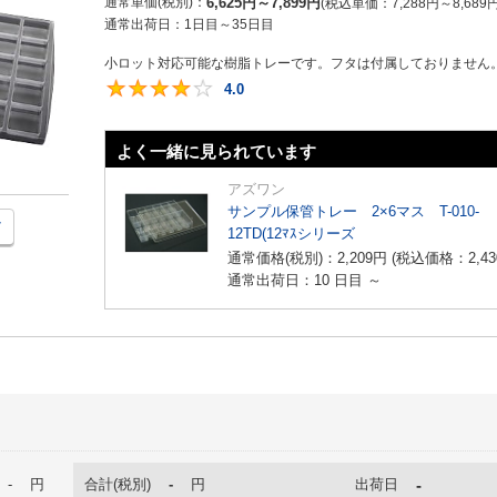
通常単価(税別)
6,625
円
～
7,899
円
税込単価
7,288
円
～
8,689
通常出荷日：
1日目～35日目
小ロット対応可能な樹脂トレーです。フタは付属しておりません。材
4.0
4
よく一緒に見られています
アズワン
サンプル保管トレー 2×6マス T-010-
12TD(12ﾏｽシリーズ
通常価格(税別)：
2,209
円
(税込価格：
2,43
通常出荷日：10 日目 ～
-
円
合計(税別)
-
円
出荷日
-