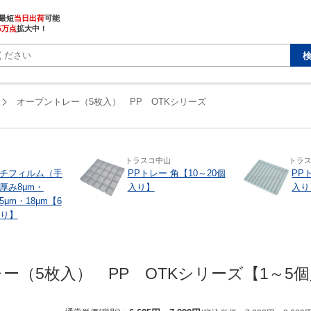
最短
当日出荷
5万点
拡大中！
オープントレー（5枚入） PP OTKシリーズ
トラスコ中山
トラ
チフィルム（手
PPトレー 角【10～20個
PP
厚み8μm・
入り】
入り
15μm・18μm【6
入り】
ー（5枚入）　PP　OTKシリーズ【1～5