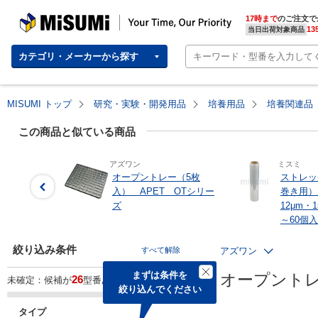
MISUMI | Your Time, Our Priority
17時まで
のご注文で
13
当日出荷対象商品
カテゴリ・メーカーから探す
MISUMI トップ
研究・実験・開発用品
培養用品
培養関連品
この商品と似ている商品
アズワン
ミスミ
オープントレー（5枚
ストレッ
入） APET OTシリー
巻き用）
ズ
12μm・
～60個
絞り込み条件
すべて解除
アズワン
まずは条件を

オープントレ
26
未確定：候補が
型番あります。
絞り込んでください
タイプ