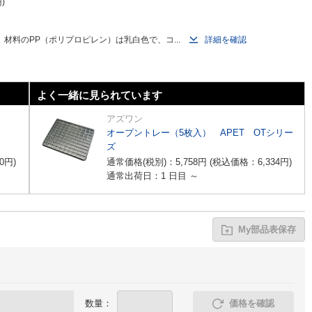
円
料のPP（ポリプロピレン）は乳白色で、コ...
詳細を確認
よく一緒に見られています
アズワン
オープントレー（5枚入） APET OTシリー
ズ
0
円
)
通常価格(税別)：
5,758
円
(税込価格：
6,334
円
)
通常出荷日：1 日目 ～
My部品表保存
数量：
価格を確認