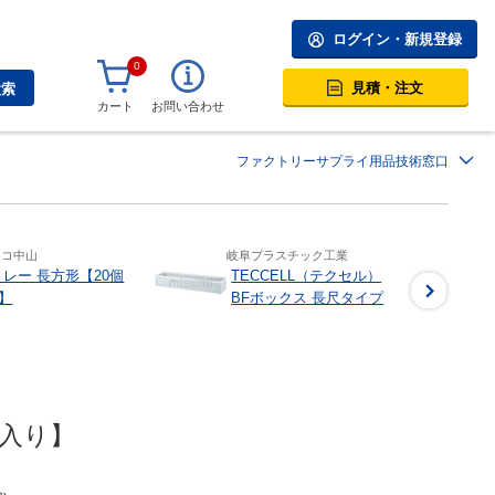
ログイン・新規登録
0
見積・注文
検索
カート
お問い合わせ
ファクトリーサプライ用品技術窓口
スコ中山
岐阜プラスチック工業
トレー 長方形【20個
TECCELL（テクセル）
】
BFボックス 長尺タイプ
個入り】