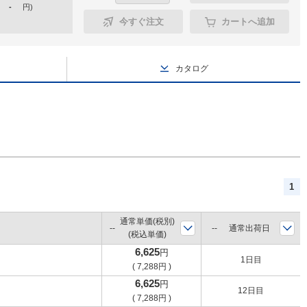
-
円
)
今すぐ注文
カートへ追加
カタログ
1
通常単価(税別)
通常出荷日
(税込単価)
6,625
円
1日目
(
7,288
円
)
6,625
円
12日目
(
7,288
円
)