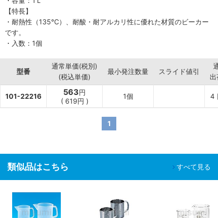
・容量：1Ｌ
【特長】
・耐熱性（135℃）、耐酸・耐アルカリ性に優れた材質のビーカー
です。
・入数：1個
通常単価(税別)
型番
最小発注数量
スライド値引
(税込単価)
出
563
円
101-22216
1個
4
(
619円
)
1
類似品はこちら
すべて見る