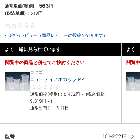
563
通常単価(税別)：
円
(税込単価)：
619円
0
0件のレビュー（商品レビューの投稿ができます）
よく一緒に見られています
よく一
閲覧中の商品と併せてご検討ください
閲覧
コクゴ
ニューディスポカップ PP
0
通常価格(税別)：
8,472円
～
(税込価格：
9,319円
～)
通常出荷日：5 日目
型番
101-22216