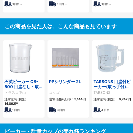
1日目～
1日目～
1日目～
この商品を見た人は、こんな商品も見ています
石英ビーカー QB-
PPシリンダー 2L
TARSONS 目盛付ビ
500 目盛なし・取手
ーカー(取っ手付)
なし
TPX製 5000ml
トラスコ中山
コクゴ
TARSONS
通常価格(税別)：
通常価格(税別)：
3,144円
通常価格(税別)：
6,742円
14,892円
1
日目
3
日目
4
日目
ビーカー・計量カップの売れ筋ランキング