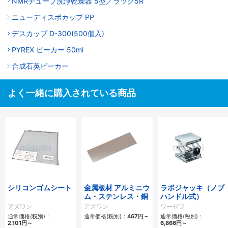
NMRチューブ洗浄乾燥器 5型／ラック5R
ニューディスポカップ PP
デスカップ D-300(500個入)
PYREX ビーカー 50ml
合成石英ビーカー
よく一緒に購入されている商品
シリコンゴムシート
金属板材 アルミニウ
ラボジャッキ（ノブ
ム・ステンレス・銅
ハンドル式）
アズワン
アズワン
ワーゼフ
通常価格(税別)：
通常価格(税別)：
467円
～
通常価格(税別)：
2,101円
～
6,866円
～