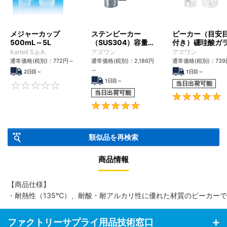
メジャーカップ
ステンビーカー
ビーカー（目安
500mL～5L
（SUS304）容量
付き）硼珪酸ガ
（ml） 100～
容量（ml） 10～
Kartell S.p.A.
アズワン
アズワン
10000
10000
通常価格(税別)：
772円
～
通常価格(税別)：
2,186円
通常価格(税別)：
73
～
2日目～
1日目～
1日目～
当日出荷可能
0
当日出荷可能
5
類似品を再検索
商品情報
【商品仕様】
・耐熱性（135℃）、耐酸・耐アルカリ性に優れた材質のビーカー
ファクトリーサプライ用品技術窓口