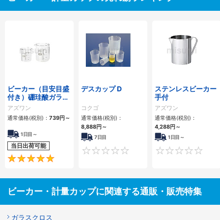
ビーカー（目安目盛
デスカップ D
ステンレスビーカー
付き）硼珪酸ガラス
手付
容量（ml） 10～
アズワン
コクゴ
アズワン
10000
通常価格(税別)：
739円
～
通常価格(税別)：
通常価格(税別)：
8,888円
～
4,288円
～
1日目～
7日目
1日目～
当日出荷可能
0
5
ビーカー・計量カップに関連する通販・販売特集
ガラスクロス