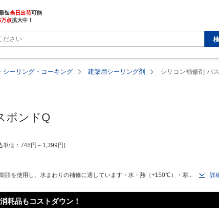
最短
当日出荷
5万点
拡大中！
・シーリング・コーキング
建築用シーリング剤
シリコン補修剤 バ
スボンドQ
込単価
748
円
～
1,399
円
脂を使用し、水まわりの補修に適しています・水・熱（+150℃）・寒...
詳
消耗品もコストダウン！