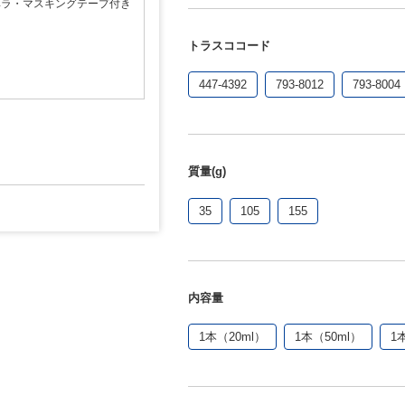
ヘラ・マスキングテープ付き
トラスココード
447-4392
793-8012
793-8004
質量(g)
35
105
155
内容量
1本（20ml）
1本（50ml）
1