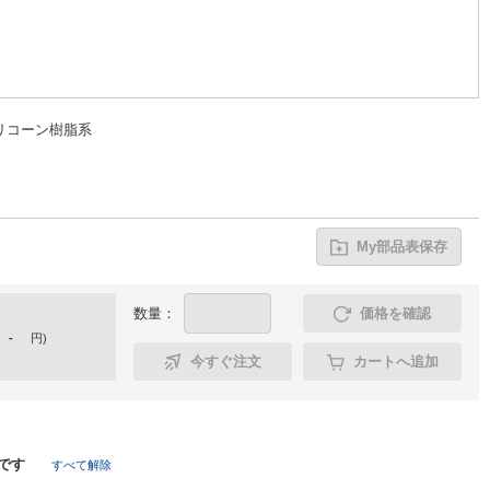
リコーン樹脂系
My部品表保存
数量：
価格を確認
-
円
)
今すぐ注文
カートへ追加
です
すべて解除