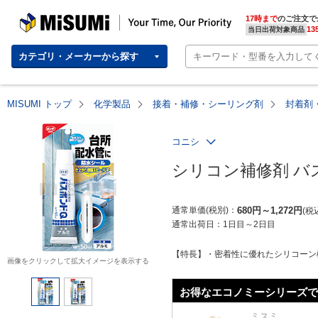
MISUMI | Your Time, Our Priority
17時まで
のご注文で
13
当日出荷対象商品
カテゴリ・メーカーから探す
MISUMI トップ
化学製品
接着・補修・シーリング剤
封着剤
コニシ
シリコン補修剤 バ
通常単価(税別)
680
円
～
1,272
円
税
通常出荷日：
1日目
～
2日目
【特長】・密着性に優れたシリコーン樹
画像をクリックして拡大イメージを表示する
お得なエコノミーシリーズで
ミスミ