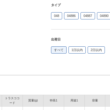
タイプ
048
04886
04887
04890
出荷日
すべて
1日以内
2日以内
トラスココ
質量(g)
特長1
用途1
容量
ード