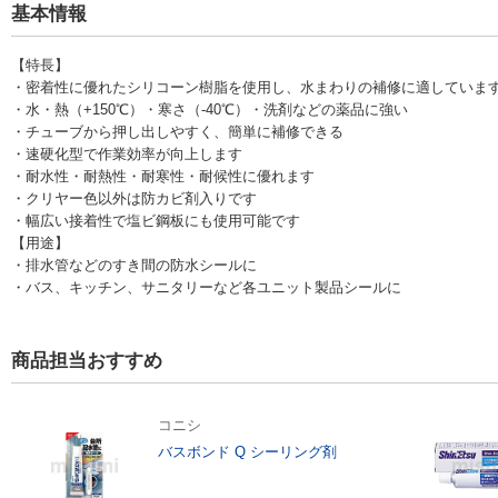
基本情報
【特長】
・密着性に優れたシリコーン樹脂を使用し、水まわりの補修に適していま
・水・熱（+150℃）・寒さ（-40℃）・洗剤などの薬品に強い
・チューブから押し出しやすく、簡単に補修できる
・速硬化型で作業効率が向上します
・耐水性・耐熱性・耐寒性・耐候性に優れます
・クリヤー色以外は防カビ剤入りです
・幅広い接着性で塩ビ鋼板にも使用可能です
【用途】
・排水管などのすき間の防水シールに
・バス、キッチン、サニタリーなど各ユニット製品シールに
商品担当おすすめ
コニシ
バスボンド Q シーリング剤