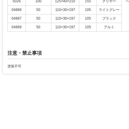
5026
100
125×40×210
155
クリヤー
04886
50
110×30×197
105
ライトグレー
04887
50
110×30×197
105
ブラック
04889
50
110×30×197
105
アルミ
注意・禁止事項
塗装不可