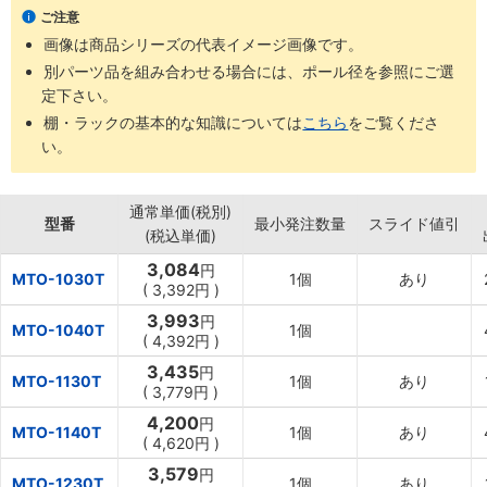
ご注意
画像は商品シリーズの代表イメージ画像です。
別パーツ品を組み合わせる場合には、ポール径を参照にご選
定下さい。
棚・ラックの基本的な知識については
こちら
をご覧くださ
い。
通常単価(税別)
型番
最小発注数量
スライド値引
(税込単価)
3,084
円
MTO-1030T
1個
あり
(
3,392円
)
3,993
円
MTO-1040T
1個
(
4,392円
)
3,435
円
MTO-1130T
1個
あり
(
3,779円
)
4,200
円
MTO-1140T
1個
あり
(
4,620円
)
3,579
円
MTO-1230T
1個
あり