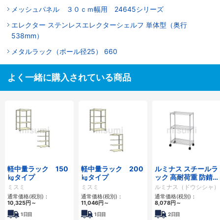
メッシュパネル ３０ｃｍ幅用 24645シリーズ
エレクター ステンレスエレクターシェルフ 単体型（奥行
538mm）
メタルラック（ポール径25） 660
よく一緒に購入されている商品
軽中量ラック 150
軽中量ラック 200
ルミナス スチールラ
㎏タイプ
㎏タイプ
ック 高耐荷重 防錆
加工 棚位置可変 ポ
ミスミ
ミスミ
ルミナス（ドウシシャ）
ール径25mm
通常価格(税別)：
通常価格(税別)：
通常価格(税別)：
10,325円
～
11,046円
～
8,078円
～
1日目
1日目
2日目