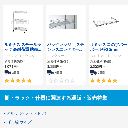
ルミナス スチールラ
バックレッジ （ステ
ルミナス コの字バー
ック 高耐荷重 防錆
ンレスエレクターシ
ポール径25mm
加工 棚位置可変 ポ
ェルフ用）
ルミナス（ドウシシ
エレクター
ルミナス（ドウシシ
ール径25mm
ャ）
ャ）
通常価格(税別)：
通常価格(税別)：
通常価格(税別)：
8,078円
～
3,388円
～
2,323円
～
2日目
4日目
2日目～
4.8
0
棚・ラック・什器に関連する通販・販売特集
アルミ の フラット バー
ゴミ袋 サイズ