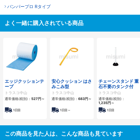
バンパープロ Rタイプ
よく一緒に購入されている商品
エッジクッションテ
安心クッション はさ
チェーンスタンド 重
ープ
みこみ型
石不要のタンク付
トラスコ中山
トラスコ中山
トラスコ中山
通常価格(税別)：
527円
～
通常価格(税別)：
683円
～
通常価格(税別)：
1,235円
～
1日目
1日目～
1日目
この商品を見た人は、こんな商品も見ています