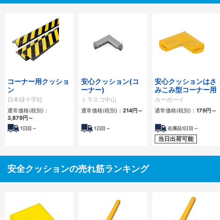
コーナー用クッショ
安心クッション(コ
安心クッションはさ
ン
ーナー)
みこみ型コーナー用
日本緑十字社
トラスコ中山
カーボーイ
通常価格(税別)：
通常価格(税別)：
214円
～
通常価格(税別)：
179円
～
3,879円
～
1
日目～
1
日目～
在庫品1日目～
当日出荷可能
安全クッションの売れ筋ランキング