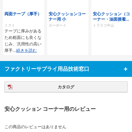
両面テープ（厚手）
安心クッションコー
安心クッション（コ
ナー用 小
ーナー・油面接着仕
様）
ミスミ
カーボーイ
トラスコ中山
テープに厚みがある
ため粗面にも良くな
じみ、汎用性の高い
厚手
...
続きを読む
ファクトリーサプライ用品技術窓口
カタログ
安心クッション コーナー用のレビュー
この商品のレビューはありません