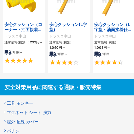
安心クッション（コ
安心クッション(L字
安心クッション（L
ーナー・油面接着仕
型)
字型・油面接着仕
様）
様）
トラスコ中山
トラスコ中山
トラスコ中山
通常価格(税別)：
232円
～
通常価格(税別)：
通常価格(税別)：
1,040円
～
1,008円
～
1日目～
1日目～
1日目
5
4
安全対策用品に関連する通販・販売特集
工具 モンキー
マグネット シート 強力
屋外 配線 カバー
パチン