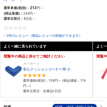
213
通常単価(税別)：
円
～
(税込単価)：
234円
～
通常出荷日：
1
日目～
0
0件のレビュー（商品レビューの投稿ができます）
よく一緒に見られています
よく一
閲覧中の商品と併せてご検討ください
閲覧
カーボーイ
安心クッションコーナー用 小
4.8
通常価格(税別)：
158円
～
(税込価格：
174
円
～)
通常出荷日：在庫品1日目
型番
仕様・寸法 で絞り込む