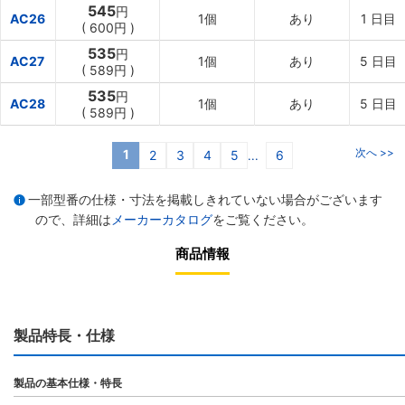
545
円
AC26
1個
あり
1
日目
(
600円
)
535
円
AC27
1個
あり
5
日目
(
589円
)
535
円
AC28
1個
あり
5
日目
(
589円
)
次へ >>
1
2
3
4
5
6
...
一部型番の仕様・寸法を掲載しきれていない場合がございます
ので、詳細は
メーカーカタログ
をご覧ください。
商品情報
製品特長・仕様
製品の基本仕様・特長