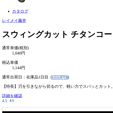
カタログ
レイメイ藤井
スウィングカット チタンコー
通常単価(税別)
1,040
円
税込単価
1,144
円
通常出荷日：
在庫品1日目
当日出荷可能
【特長】刃を引きながら切るので、軽い力でスパッとカット。
詳細を確認
4.5
4.5