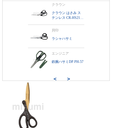
クラウン
クラウン はさみ ス
テンレス CR-HS210-
B
貝印
ラシャハサミ
エンジニア
鉄腕ハサミDP PH-57
＜
＞