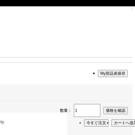
My部品表保存
数量：
価格を確認
)
円
今すぐ注文
カートへ追