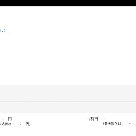
し）
-
-
円
出荷日
-
(参考出荷日：
税込価格：
-
円
)