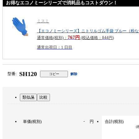
お得なエコノミーシリーズで消耗品もコストダウン！
ミスミ
【エコノミーシリーズ】ニトリルゴム手袋 ブルー（粉な
767
844
円
通常価格(税別)：
(税込価格：
円
)
通常出荷日：1 日目
SH120
型番:
コピー
解除
類似品
比較
-
単価(税別)
円
合計(税別)
(