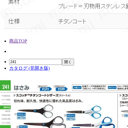
商品TOP
開く
カタログ (見開き版)