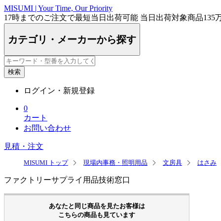
MISUMI | Your Time, Our Priority
17時まで
のご注文で最短
当日出荷
可能
当日出荷対象商品
135
カテゴリ・メーカーから探す
検索
ログイン・新規登録
0
カート
お問い合わせ
見積・注文
MISUMI トップ
現場内事務・照明用品
文房具
はさみ
ファクトリーサプライ用品技術窓口
あなたと同じ商品を見たお客様は
こちらの商品も見ています