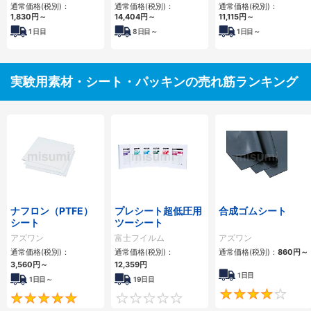
通常価格(税別)：
通常価格(税別)：
通常価格(税別)：
1,830円
～
14,404円
～
11,115円
～
1
日目
8
日目～
1
日目～
実験用素材・シート・パッキンの売れ筋ランキング
ナフロン（PTFE）
プレシート超低圧用
合成ゴムシート
シート
ツーシート
アズワン
富士フイルム
アズワン
通常価格(税別)：
通常価格(税別)：
通常価格(税別)：
860円
～
3,560円
～
12,359円
1日目
1日目～
19日目
5
0