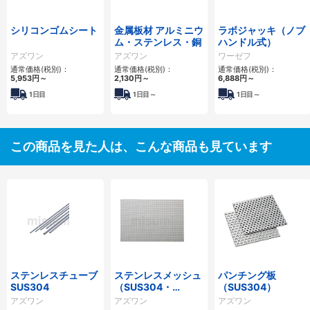
シリコンゴムシート
金属板材 アルミニウ
ラボジャッキ（ノブ
ム・ステンレス・銅
ハンドル式）
アズワン
アズワン
ワーゼフ
通常価格(税別)：
通常価格(税別)：
通常価格(税別)：
5,953円
～
2,130円
～
6,888円
～
1日目
1日目～
1日目～
この商品を見た人は、こんな商品も見ています
ステンレスチューブ
ステンレスメッシュ
パンチング板
SUS304
（SUS304・
（SUS304）
SUS316）
アズワン
アズワン
アズワン