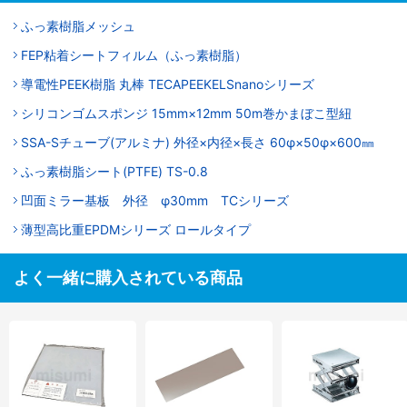
ふっ素樹脂メッシュ
FEP粘着シートフィルム（ふっ素樹脂）
導電性PEEK樹脂 丸棒 TECAPEEKELSnanoシリーズ
シリコンゴムスポンジ 15mm×12mm 50m巻かまぼこ型紐
SSA-Sチューブ(アルミナ) 外径×内径×長さ 60φ×50φ×600㎜
ふっ素樹脂シート(PTFE) TS-0.8
凹面ミラー基板 外径 φ30mm TCシリーズ
薄型高比重EPDMシリーズ ロールタイプ
よく一緒に購入されている商品