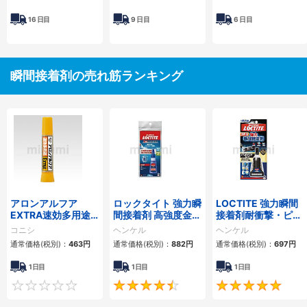
16
日目
9
日目
6
日目
瞬間接着剤の売れ筋ランキング
アロンアルフア
ロックタイト 強力瞬
LOCTITE 強力瞬間
EXTRA速効多用途
間接着剤 高強度金属
接着剤耐衝撃・ピン
スリム
用プロユースタイプ
ポイントタイプ
コニシ
ヘンケル
ヘンケル
通常価格(税別)：
463円
通常価格(税別)：
882円
通常価格(税別)：
697円
1日目
1日目
1日目
0
4.4