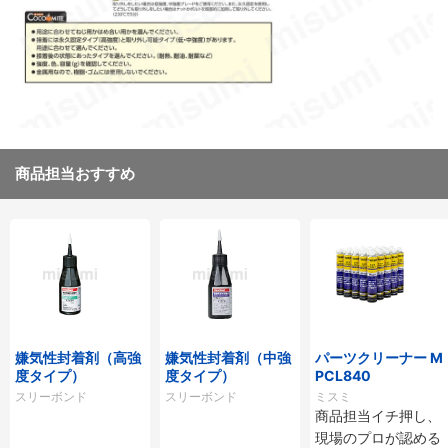
商品担当おすすめ
嫌気性封着剤（高強
嫌気性封着剤（中強
パーツクリーナー M
度タイプ）
度タイプ）
PCL840
スリーボンド
スリーボンド
ミスミ
商品担当イチ押し、
現場のプロが認める