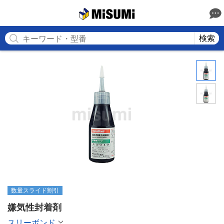
MISUMI
検索
数量スライド割引
嫌気性封着剤
スリーボンド