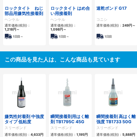
ロックタイト ねじ
ロックタイト はめ合
速乾ボンド G17
部品用嫌気性接着剤
い用接着剤
ヘンケル
ヘンケル
コニシ
通常価格(税別)：
通常価格(税別)：
通常価格(税別)：
249円
～
1,218円
～
1,098円
～
1日目～
1日目～
1日目
この商品を見た人は、こんな商品も見ています
嫌気性封着剤 中強度
瞬間接着剤用はく離
瞬間接着剤 高はく離
タイプ 低粘度
剤 TB1795C 45G
強度 TB1733 50G
スリーボンド
スリーボンド
スリーボンド
通常価格(税別)：
4,633円
通常価格(税別)：
1,195円
通常価格(税別)：
5,888円