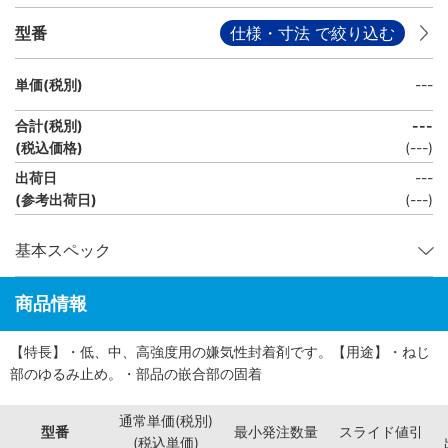
型番
仕様・寸法 で絞り込む
単価(税別)
---
合計(税別)
---
(税込価格)
(
---
)
出荷日
---
(参考出荷日)
(---)
基本スペック
商品情報
【特長】・低、中、高強度用の嫌気性封着剤です。【用途】・ねじ
部のゆるみ止め。・部品の嵌合部の固着
通常単価(税別)
型番
最小発注数量
スライド値引
(税込単価)