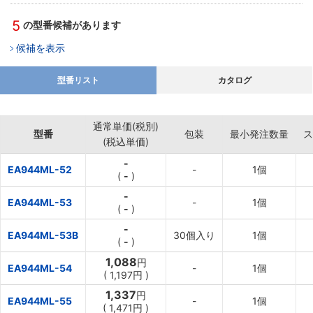
5
の型番候補があります
候補を表示
型番リスト
カタログ
通常単価(税別)
型番
包装
最小発注数量
ス
(税込単価)
-
EA944ML-52
-
1個
(
-
)
-
EA944ML-53
-
1個
(
-
)
-
EA944ML-53B
30個入り
1個
(
-
)
1,088
円
EA944ML-54
-
1個
(
1,197円
)
1,337
円
EA944ML-55
-
1個
(
1,471円
)