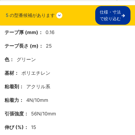
仕様・寸法

5
の型番候補があります
で絞り込む
テープ厚 (mm)：
0.16
テープ長さ (m)：
25
色：
グリーン
基材：
ポリエチレン
粘着剤：
アクリル系
粘着力：
4N/10mm
引張強度：
56N/10mm
伸び (%)：
15