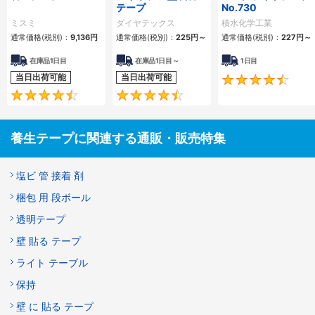
テープ
No.730
ミスミ
ダイヤテックス
積水化学工業
通常価格(税別)：
9,136円
通常価格(税別)：
225円
～
通常価格(税別)：
227円
～
在庫品1日目
在庫品1日目～
1日目
当日出荷可能
当日出荷可能
4.5
4.7
養生テープに関連する通販・販売特集
塩ビ 管 接着 剤
梱包 用 段ボール
透明テープ
壁 貼る テープ
ライト テーブル
保持
壁 に 貼る テープ