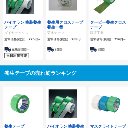
パイオラン 塗装養生
養生用クロステープ
ターピー養生クロス
テープ
養生一番
テープ
ダイヤテックス
菊水テープ
萩原工業
通常価格(税別)：
225円
～
通常価格(税別)：
789円
通常価格(税別)：
714円
～
在庫品1日目～
1
日目
1
日目
当日出荷可能
養生テープの売れ筋ランキング
養生テープ
パイオラン 塗装養生
マスクライトテープ