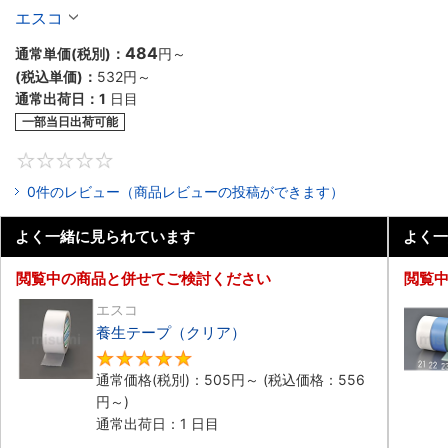
エスコ
484
通常単価(税別)：
円
～
(税込単価)：
532円
～
通常出荷日：
1
日目
一部当日出荷可能
0
0件のレビュー（商品レビューの投稿ができます）
よく一緒に見られています
よく一
閲覧中の商品と併せてご検討ください
閲覧
エスコ
養生テープ（クリア）
5
通常価格(税別)：
505円
～
(税込価格：
556
円
～)
通常出荷日：1 日目