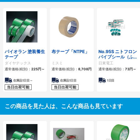
パイオラン 塗装養生
布テープ「NTPE」
No.95S ニトフロン
テープ
パイプシール（ふっ
素樹脂製品）
ダイヤテックス
ミスミ
日東電工
通常価格(税別)：
225円
～
通常価格(税別)：
8,708円
通常価格(税別)：
73円
～
在庫品1日目～
在庫品1日目
1日目
当日出荷可能
当日出荷可能
この商品を見た人は、こんな商品も見ています