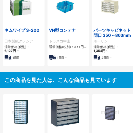
キムワイプ S-200
VN型コンテナ
パーツキャビネット
間口 350～863mm
日本製紙クレシア
トラスコ中山
ホーザン
通常価格(税別)：
通常価格(税別)：
377
円
～
通常価格(税別)：
6,127
円
～
1,354
円
～
1日目
1日目～
2日目～
この商品を見た人は、こんな商品も見ています