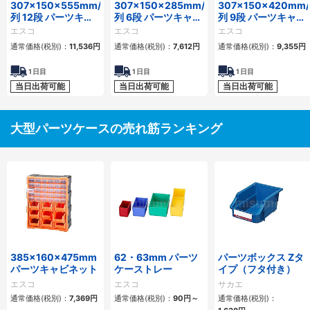
307×150×555mm/4
307×150×285mm/4
307×150×420mm/
列 12段 パーツキャ
列 6段 パーツキャビ
列 9段 パーツキャビ
ビネット
ネット
ネット
エスコ
エスコ
エスコ
通常価格(税別)：
11,536
円
通常価格(税別)：
7,612
円
通常価格(税別)：
9,355
円
1
日目
1
日目
1
日目
当日出荷可能
当日出荷可能
当日出荷可能
大型パーツケースの売れ筋ランキング
385×160×475mm
62・63mm パーツ
パーツボックス Zタ
パーツキャビネット
ケーストレー
イプ（フタ付き）
エスコ
エスコ
サカエ
通常価格(税別)：
7,369
円
通常価格(税別)：
90
円
～
通常価格(税別)：