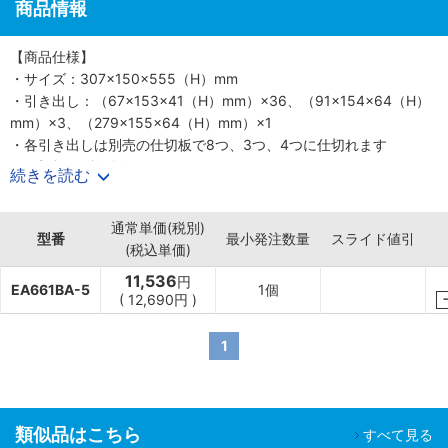
商品情報
【商品仕様】
・サイズ：307×150×555（H）mm
・引き出し：（67×153×41（H）mm）×36、（91×154×64（H）
mm）×3、（279×155×64（H）mm）×1
・各引き出しは別売の仕切板で8つ、3つ、4つに仕切れます
・仕切板：8枚付属
続きを読む
・別売りアクセサリー：仕切り板［EA661BA-61（4列用/48枚）、
EA661BA-21（3列用/24枚）、EA661BA-41（1列用/16枚）］、引
通常単価(税別)
出し（1個）［EA661BA-40（1列用）、EA661BA-20（3列用）、
型番
最小発注数量
スライド値引
(税込単価)
EA661BA-60（4列用）］
・材質：外側：スチール、引き出し：樹脂（EA661BA-
11,536
円
EA661BA-5
1個
20、-40、-60）
(
12,690
円
)
・重量：4.9kg
・4列9段、3列1段、1列1段
1
・JAN：4518340868076
類似品はこちら
すべて見る