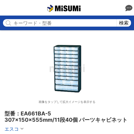
MISUMI
検索
画像をタップして拡大イメージを表示する
型番：EA661BA-5

307×150×555mm/11段40個 パーツキャビネット
エスコ