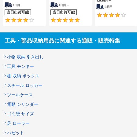
1,638
円
～
1日目
1日目～
3日目
当日出荷可能
当日出荷可能
4
5
工具・部品収納用品に関連する通販・販売特集
小物 収納 引き出し
工具 モンキー
棚 収納 ボックス
スチール ロッカー
ツールケース
電動 シリンダー
ゴミ袋 サイズ
足 ローラー
ハゼット