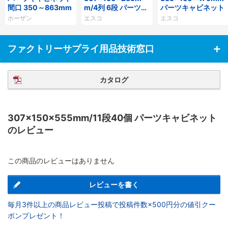
間口 350～863mm
m/4列 6段 パーツキ
パーツキャビネット
ャビネット
ホーザン
エスコ
エスコ
ファクトリーサプライ用品技術窓口
カタログ
307×150×555mm/11段40個 パーツキャビネット
のレビュー
この商品のレビューはありません
レビューを書く
毎月3件以上の商品レビュー投稿で投稿件数×500円分の値引クー
ポンプレゼント！