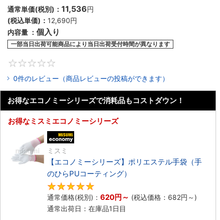
11,536
通常単価(税別)：
円
(税込単価)：
12,690
円
個入り
内容量 ：
一部当日出荷可能
商品により当日出荷受付時間が異なります
0
0件のレビュー（商品レビューの投稿ができます）
お得なエコノミーシリーズで消耗品もコストダウン！
お得なミスミエコノミーシリーズ
エコノミー品
ミスミ
【エコノミーシリーズ】ポリエステル手袋（手
のひらPUコーティング）
4.8
620
円
～
通常価格(税別)：
(税込価格：
682
円
～)
通常出荷日：在庫品1日目