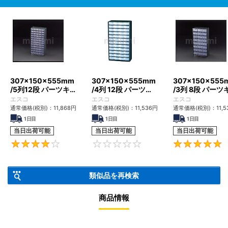
307x150x555mm
307×150×555mm
307x150x555
/5列12段 パーツキ
/4列 12段 パーツキ
/3列 8段 パーツ
ャビネツト
ャビネット
ビネツト
エスコ
エスコ
エスコ
通常価格(税別)：
11,868
円
通常価格(税別)：
11,536
円
通常価格(税別)：
11,5
1日目
1日目
1日目
当日出荷可能
当日出荷可能
当日出荷可能
4
0
類似品を再検索
商品情報