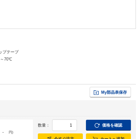
ップテープ
0～70℃
My部品表保存
数量：
価格を確認
-
円
)
今すぐ注文
カートへ追加