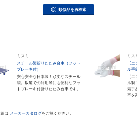
類似品を再検索
ミスミ
ミス
スチール製折りたたみ台車（フット
【エ
ブレーキ付）
ル手
安心安全な日本製！頑丈なスチール
【エ
製。坂道での利用等にも便利なフッ
ル製
トブレーキ付折りたたみ台車です。
素手
率を
詳細は
メーカーカタログ
をご覧ください。