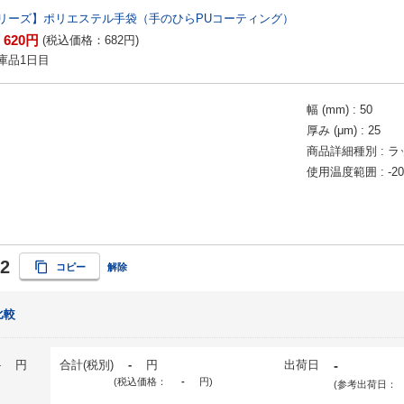
リーズ】ポリエステル手袋（手のひらPUコーティング）
620
円
：
(税込価格：
682
円
)
庫品1日目
幅 (mm)
50
厚み (μm)
25
商品詳細種別
ラ
使用温度範囲
-2
2
コピー
解除
比較
-
円
合計(税別)
-
円
出荷日
-
(税込価格：
-
円
)
(参考出荷日：