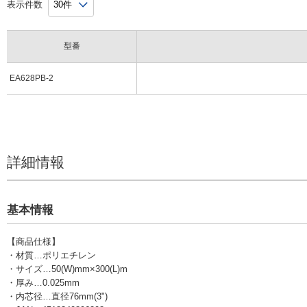
表示件数
型番
EA628PB-2
詳細情報
基本情報
【商品仕様】
・材質…ポリエチレン
・サイズ…50(W)mm×300(L)m
・厚み…0.025mm
・内芯径…直径76mm(3")