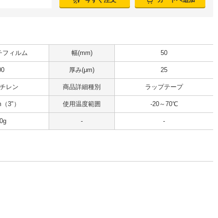
チフィルム
幅(mm)
50
00
厚み(μm)
25
チレン
商品詳細種別
ラップテープ
m（3"）
使用温度範囲
-20～70℃
0g
-
-