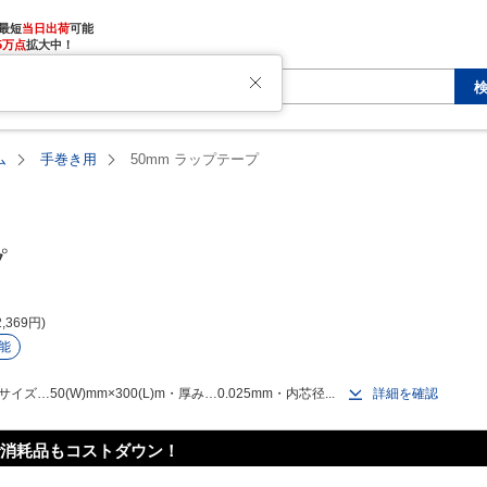
最短
当日出荷
5万点
拡大中！
た
ム
手巻き用
50mm ラップテープ
プ
2,369
円
能
50(W)mm×300(L)m・厚み…0.025mm・内芯径...
詳細を確認
消耗品もコストダウン！