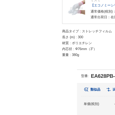
ミスミ
【エコノミーシ
通常価格(税別)
通常出荷日：在
商品タイプ
ストレッチフィルム
長さ (m)
300
材質
ポリエチレン
内芯径
Φ76mm（3"）
重量
380g
EA628PB-
型番:
類似品
単価(税別)