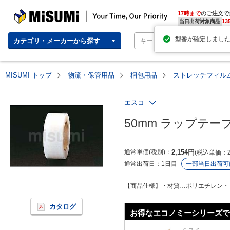
MISUMI | Your Time, Our Priority
17時まで
のご注文で
13
当日出荷対象商品
型番が確定しまし
カテゴリ・メーカーから探す
MISUMI トップ
物流・保管用品
梱包用品
ストレッチフィル
エスコ
50mm ラップテー
通常単価(税別)
2,154
円
税込単価
通常出荷日：
1日目
一部当日出荷可
【商品仕様】・材質…ポリエチレン・サイズ…
カタログ
お得なエコノミーシリーズで