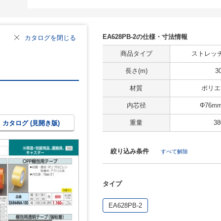
EA628PB-2の仕様・寸法情報
カタログを閉じる
商品タイプ
ストレッ
長さ(m)
3
材質
ポリエ
内芯径
Φ76m
重量
38
カタログ (見開き版)
絞り込み条件
すべて解除
タイプ
EA628PB-2