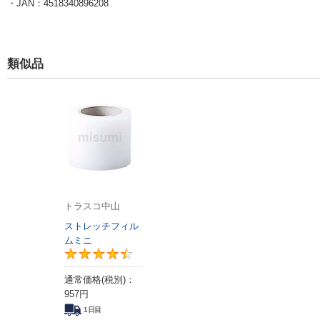
・JAN：4518340896208
類似品
トラスコ中山
ストレッチフィル
ムミニ
4.4
通常価格(税別)：
957
円
1日目