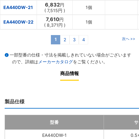
6,832
円
EA440DW-21
1個
(
7,515円
)
7,610
円
EA440DW-22
1個
(
8,371円
)
次へ >>
1
2
3
4
一部型番の仕様・寸法を掲載しきれていない場合がございます
ので、詳細は
メーカーカタログ
をご覧ください。
商品情報
製品仕様
型番
サ
EA440DW-1
0.5