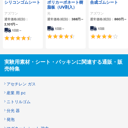
シリコンゴムシート
ポリカーボネート樹
合成ゴムシート
脂板（UV剤入）
アズワン
光
アズワン
通常価格(税別)：
通常価格(税別)：
388円
～
通常価格(税別)：
860円
～
2,101円
～
1日目～
1日目
1日目～
4.4
4.5
実験用素材・シート・パッキンに関連する通販・販
売特集
アセチレン ガス
産業 用 pc
ニトリルゴム
分光 器
発泡