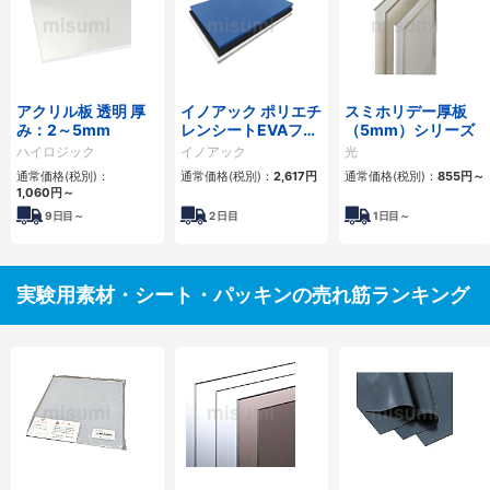
アクリル板 透明 厚
イノアック ポリエチ
スミホリデー厚板
み：2～5mm
レンシートEVAフォ
（5mm）シリーズ
ーム 黒
ハイロジック
イノアック
光
5×1000mm×1000mm
通常価格(税別)：
通常価格(税別)：
2,617円
通常価格(税別)：
855円
～
1,060円
～
9
日目～
2
日目
1
日目～
実験用素材・シート・パッキンの売れ筋ランキング