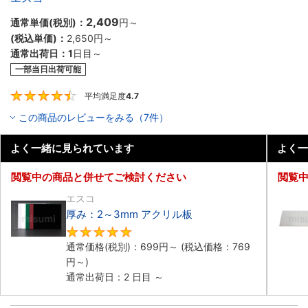
2,409
通常単価(税別)：
円
～
(税込単価)：
2,650円
～
通常出荷日：
1
日目～
一部当日出荷可能
平均満足度
4.7
4.7
この商品のレビューをみる（7件）
よく一緒に見られています
よく一
閲覧中の商品と併せてご検討ください
閲覧
エスコ
厚み：2～3mm アクリル板
5
通常価格(税別)：
699円
～
(税込価格：
769
円
～)
通常出荷日：2 日目 ～