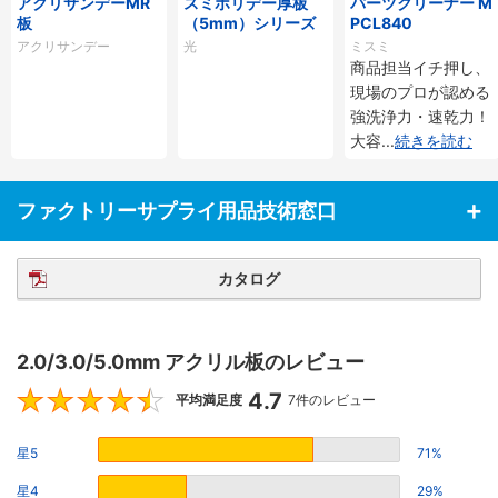
アクリサンデーMR
スミホリデー厚板
パーツクリーナー M
板
（5mm）シリーズ
PCL840
アクリサンデー
光
ミスミ
商品担当イチ押し、
現場のプロが認める
強洗浄力・速乾力！
大容
...
続きを読む
ファクトリーサプライ用品技術窓口
カタログ
2.0/3.0/5.0mm アクリル板のレビュー
4.7
4.7
平均満足度
7件のレビュー
星5
71%
星4
29%