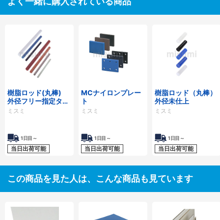
よく一緒に購入されている商品
樹脂ロッド(丸棒)
MCナイロンプレー
樹脂ロッド（丸棒）
外径フリー指定タイ
ト
外径未仕上
プ
ミスミ
ミスミ
ミスミ
1日目～
1日目～
1日目～
当日出荷可能
当日出荷可能
当日出荷可能
この商品を見た人は、こんな商品も見ています