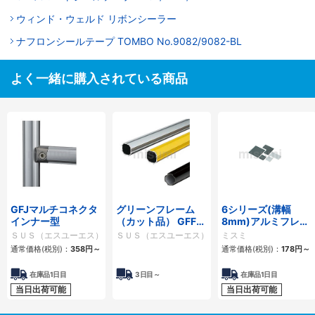
ウィンド・ウェルド リボンシーラー
ナフロンシールテープ TOMBO No.9082/9082-BL
よく一緒に購入されている商品
GFJマルチコネクタ
グリーンフレーム
6シリーズ(溝幅
インナー型
（カット品） GFFシ
8mm)アルミフレー
リーズ
ム用フレームキャッ
ＳＵＳ（エスユーエス）
ＳＵＳ（エスユーエス）
ミスミ
プ
通常価格(税別)：
358円
～
通常価格(税別)：
178円
～
在庫品1日目
3日目～
在庫品1日目
当日出荷可能
当日出荷可能