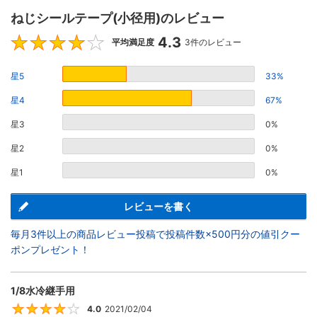
ねじシールテープ(小径用)のレビュー
4.3
4.3
平均満足度
3件のレビュー
星5
33%
星4
67%
星3
0%
星2
0%
星1
0%
レビューを書く
毎月3件以上の商品レビュー投稿で投稿件数×500円分の値引クー
ポンプレゼント！
1/8水冷継手用
4.0
2021/02/04
4