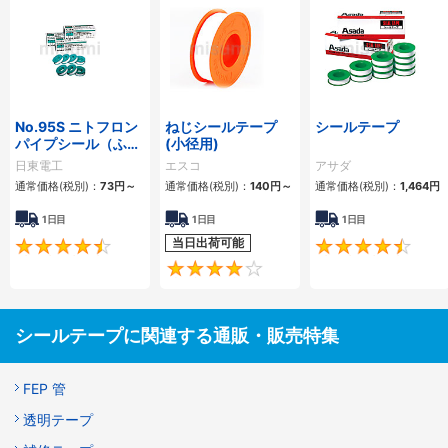
No.95S ニトフロン
ねじシールテープ
シールテープ
パイプシール（ふっ
(小径用)
素樹脂製品）
日東電工
エスコ
アサダ
通常価格(税別)：
73円
～
通常価格(税別)：
140円
～
通常価格(税別)：
1,464円
1日目
1日目
1日目
当日出荷可能
4.6
4.3
シールテープに関連する通販・販売特集
FEP 管
透明テープ