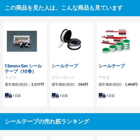
この商品を見た人は、こんな商品も見ています
13mm×5m シール
シールテープ
シールテープ
テープ（10巻）
エスコ
スリーボンド
アサダ
通常価格(税別)：
2,017円
通常価格(税別)：
284円
通常価格(税別)：
1,464円
1
日目
1
日目
1
日目
シールテープの売れ筋ランキング