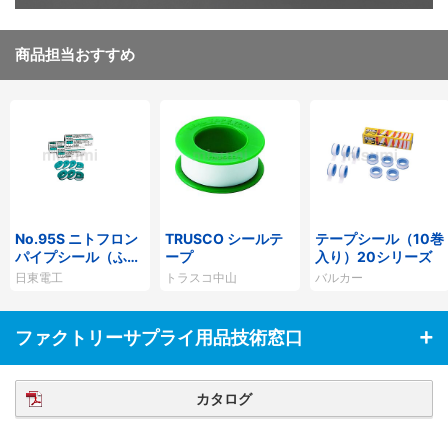
商品担当おすすめ
No.95S ニトフロン
TRUSCO シールテ
テープシール（10巻
パイプシール（ふっ
ープ
入り）20シリーズ
素樹脂製品）
日東電工
トラスコ中山
バルカー
ファクトリーサプライ用品技術窓口
カタログ