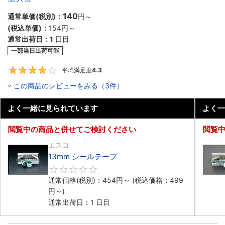
140
通常単価(税別)：
円
～
(税込単価)：
154円
～
通常出荷日：
1
日目
一部当日出荷可能
平均満足度
4.3
4.3
この商品のレビューをみる（3件）
よく一緒に見られています
よく一
閲覧中の商品と併せてご検討ください
閲覧
エスコ
13mm シールテープ
0
通常価格(税別)：
454円
～
(税込価格：
499
円
～)
通常出荷日：1 日目