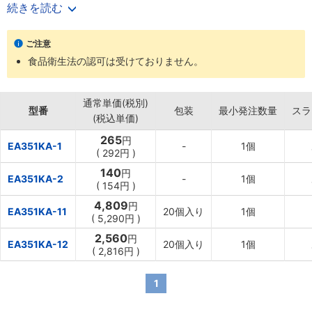
【用途】
続きを読む
・可燃性ガス及び有毒ガス以外のあらゆる流体のねじ継手部のシー
ルに。
ご注意
食品衛生法の認可は受けておりません。
通常単価(税別)
型番
包装
最小発注数量
スラ
(税込単価)
265
円
EA351KA-1
-
1個
(
292円
)
140
円
EA351KA-2
-
1個
(
154円
)
4,809
円
EA351KA-11
20個入り
1個
(
5,290円
)
2,560
円
EA351KA-12
20個入り
1個
(
2,816円
)
1