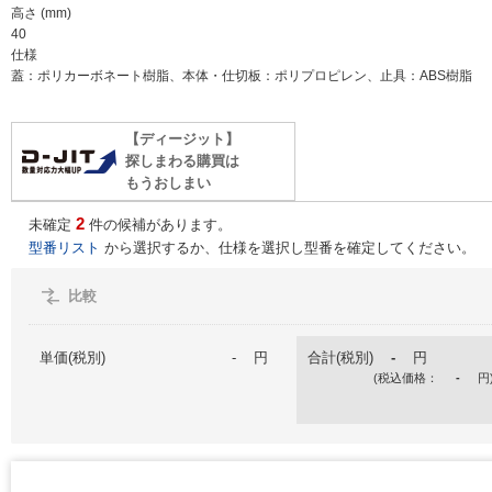
高さ (mm)
40
仕様
蓋：ポリカーボネート樹脂、本体・仕切板：ポリプロピレン、止具：ABS樹脂
【ディージット】
探しまわる購買は
もうおしまい
2
未確定
件の候補があります。
型番リスト
から選択するか、仕様を選択し型番を確定してください。
比較
単価(税別)
-
円
合計(税別)
-
円
(税込価格：
-
円