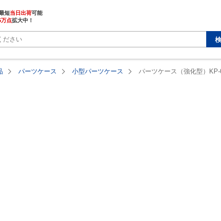
最短
当日出荷
5万点
拡大中！
品
パーツケース
小型パーツケース
パーツケース（強化型）KP-02