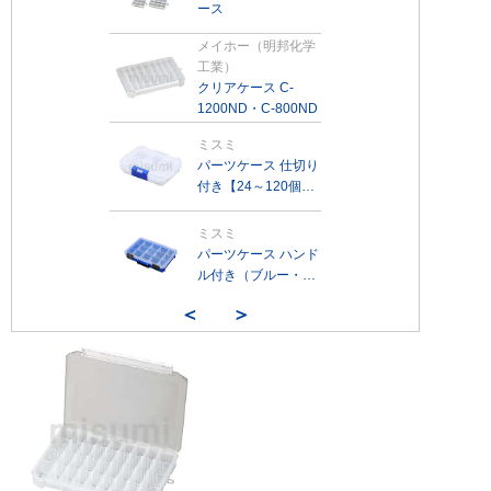
ース
メイホー（明邦化学
工業）
クリアケース C-
1200ND・C-800ND
ミスミ
パーツケース 仕切り
付き【24～120個入
り】
ミスミ
パーツケース ハンド
ル付き（ブルー・ク
リア）【6～12個入
＜
＞
り】