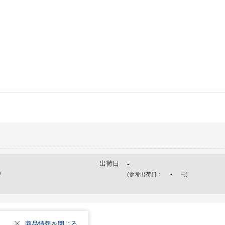
出荷日
-
)
(参考出荷日：
-
円
)
商品情報を閉じる