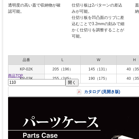
透明度の高い蓋で収納物が確
仕切り板は2パターンの差込
認可能。
みが可能。
仕切り板を凹凸面のリブに差
込むことで3.2mmの刻みで細
かく仕切りを調整することが
可能。
品番
L
W
H
KP-02K
205（196）
145（131）
40（3
商品TOP
KP-03K
255（245）
190（175）
40（3
開く
表示は外寸（内寸）。
カタログ (見開き版)
電子部品、パーツの整理・保管・持運びに最適。
素材は、強度の高いポリカーボネートを採用。
材質（蓋）：ポリカーボネート。
材質（本体・仕切り板）：ポリプロピレン。
材質（止具）：ABS。