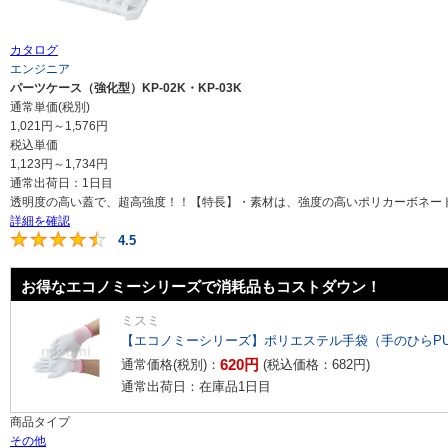
カタログ
エンジニア
パーツケース（強化型）KP-02K・KP-03K
通常単価(税別)
1,021
円
～
1,576
円
税込単価
1,123
円
～
1,734
円
通常出荷日：
1日目
透明度の高い蓋で、超高強度！！【特長】・素材は、強度の高いポリカーボネートを
詳細を確認
4.5
4.5
お得なエコノミーシリーズで消耗品もコストダウン！
ミスミ
【エコノミーシリーズ】ポリエステル手袋（手のひらP
620
円
通常価格(税別)：
(税込価格：
682
円
)
通常出荷日：在庫品1日目
商品タイプ
その他