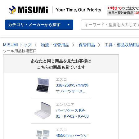
MISUMI | Your Time, Our Priority
17時まで
のご注文で
13
当日出荷対象商品
カテゴリ・メーカーから探す
MISUMI トップ
物流・保管用品
保管用品
工具・部品収納用
ツール用品技術窓口
あなたと同じ商品を見たお客様は
こちらの商品も見ています
エスコ
338×260×57mm/外
寸 パーツケース
EA508KE-9
エンジニア
パーツケース KP-
01・KP-02・KP-03
エスコ
40/50mm パーツケ