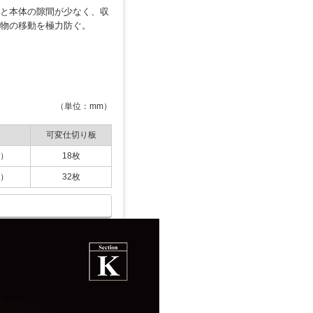
蓋と本体の隙間が少なく、収
納物の移動を極力防ぐ。
（単位：mm）
可変仕切り板
5）
18枚
5）
32枚