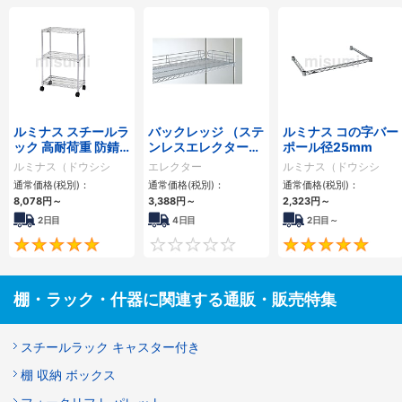
ルミナス スチールラ
バックレッジ （ステ
ルミナス コの字バー
ック 高耐荷重 防錆
ンレスエレクターシ
ポール径25mm
加工 棚位置可変 ポ
ェルフ用）
ルミナス（ドウシシ
エレクター
ルミナス（ドウシシ
ール径25mm
ャ）
ャ）
通常価格(税別)：
通常価格(税別)：
通常価格(税別)：
8,078円
～
3,388円
～
2,323円
～
2日目
4日目
2日目～
4.8
0
棚・ラック・什器に関連する通販・販売特集
スチールラック キャスター付き
棚 収納 ボックス