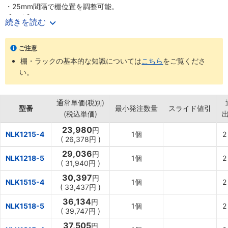
・25mm間隔で棚位置を調整可能。
【用途】
続きを読む
・家庭用、業務用など様々なシーンに最適。
ご注意
棚・ラックの基本的な知識については
こちら
をご覧くださ
い。
通常単価(税別)
型番
最小発注数量
スライド値引
(税込単価)
23,980
円
NLK1215-4
1個
2
(
26,378円
)
29,036
円
NLK1218-5
1個
2
(
31,940円
)
30,397
円
NLK1515-4
1個
2
(
33,437円
)
36,134
円
NLK1518-5
1個
2
(
39,747円
)
37,505
円