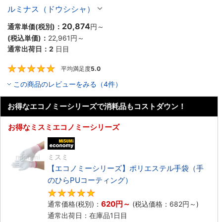
ルミナス（ドウシシャ）
20,874
通常単価(税別)：
円
～
(税込単価)：
22,961円
～
通常出荷日：
2
日目
平均満足度
5.0
5
この商品のレビューをみる（4件）
お得なエコノミーシリーズで消耗品もコストダウン！
お得なミスミエコノミーシリーズ
エコノミー品
ミスミ
【エコノミーシリーズ】ポリエステル手袋（手
のひらPUコーティング）
4.8
620円
～
通常価格(税別)：
(税込価格：
682円
～)
通常出荷日：在庫品1日目