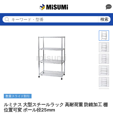
MISUMI
検索
数量スライド割引
ルミナス 大型スチールラック 高耐荷重 防錆加工 棚
位置可変 ポール径25mm