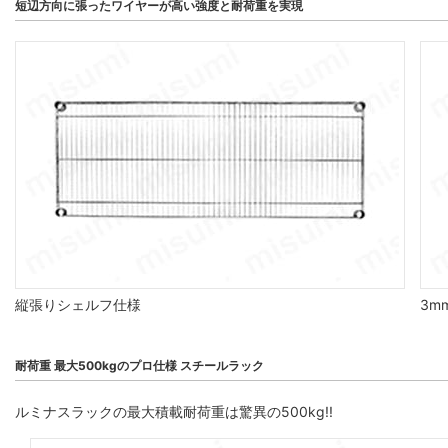
短辺方向に張ったワイヤーが高い強度と耐荷重を実現
縦張りシェルフ仕様
3m
耐荷重 最大500kgのプロ仕様 スチールラック
ルミナスラックの最大積載耐荷重は驚異の500kg!!