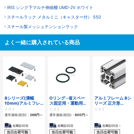
IRIS シンク下マルチ伸縮棚 UMD-2V ホワイト
スチールラック メタルミニ（キャスター付） 550
スチール製メッシュテンションラック
よく一緒に購入されている商品
8シリーズ(溝幅
Oリング -省スペー
アルミフレーム 8シ
10mm)アルミフレ
ス固定用・運動用・
リーズ 正方形
ーム用フレームキャ
固定用-
40×40mm 1列溝 4
ミスミ
ミスミ
ミスミ
ップ ボルト止めタ
面溝
通常価格(税別)：
268円
～
通常価格(税別)：
600円
～
イプ
在庫品1日目
在庫品1日目
在庫品1日目～
当日出荷可能
当日出荷可能
当日出荷可能