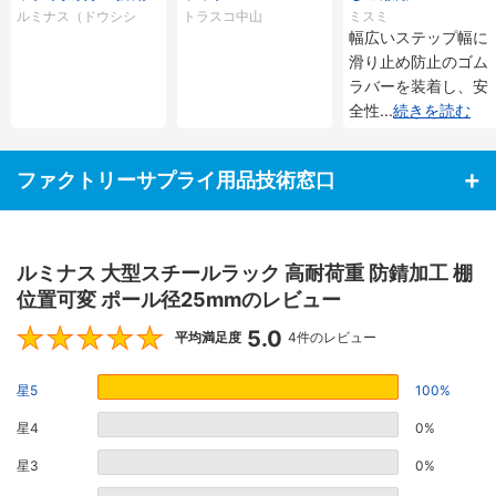
加工 棚位置可変 ポ
ルミナス（ドウシシ
トラスコ中山
ミスミ
ール径25mm
幅広いステップ幅に
ャ）
滑り止め防止のゴム
ラバーを装着し、安
全性
...
続きを読む
ファクトリーサプライ用品技術窓口
ルミナス 大型スチールラック 高耐荷重 防錆加工 棚
位置可変 ポール径25mmのレビュー
5.0
5
平均満足度
4件のレビュー
星5
100%
星4
0%
星3
0%