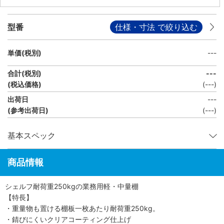
型番
仕様・寸法 で絞り込む
単価(税別)
---
合計(税別)
---
(税込価格)
(
---
)
出荷日
---
(参考出荷日)
(---)
基本スペック
商品情報
シェルフ耐荷重250kgの業務用軽・中量棚
【特長】
・重量物も置ける棚板一枚あたり耐荷重250kg。
・錆びにくいクリアコーティング仕上げ