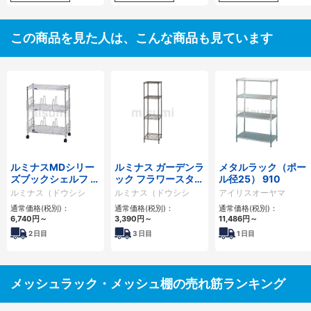
この商品を見た人は、こんな商品も見ています
ルミナスMDシリー
ルミナス ガーデンラ
メタルラック（ポー
ズブックシェルフ 防
ック フラワースタン
ル径25） 910
錆加工 ポール径
ド ポール径12.7mm
ルミナス（ドウシシ
ルミナス（ドウシシ
アイリスオーヤマ
19mm
ャ）
ャ）
通常価格(税別)：
通常価格(税別)：
通常価格(税別)：
6,740円
～
3,390円
～
11,486円
～
2
日目
3
日目
1
日目
メッシュラック・メッシュ棚の売れ筋ランキング