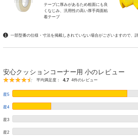
テープに厚みがあるため粗面にも良
くなじみ、汎用性の高い厚手両面粘
着テープ
一部型番の仕様・寸法を掲載しきれていない場合がございますので、詳
安心クッションコーナー用 小のレビュー
4.7
平均満足度：
4件のレビュー
4.7
星5
星4
星3
星2