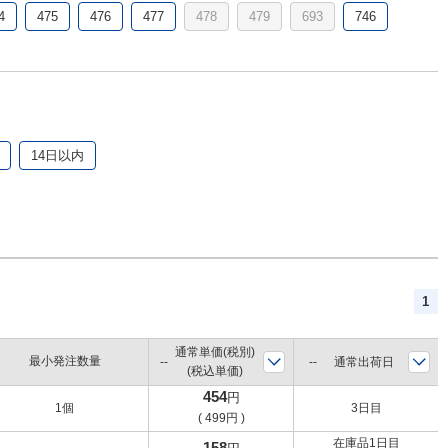
4
475
476
477
478
479
693
746
14日以内
1
通常単価(税別)
最小発注数量
通常出荷日
(税込単価)
454
円
1個
3日目
(
499
円
)
在庫品1日目
158