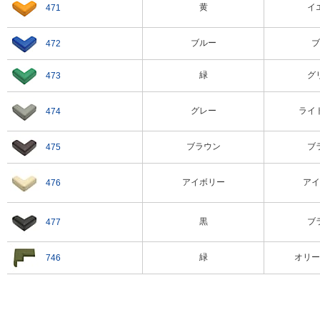
黄
イ
471
4つのサイズ・9つのカラーバリエーションにより多く
対応（ODのみ2サイズ）
ブルー
ブ
472
緑
グ
473
グレー
ライ
474
レッド
イエロー
ブルー
ブラウン
ブ
475
アイボリー
アイ
476
黒
ブ
477
ライトグレー
ブラウン
アイボリー
緑
オリー
746