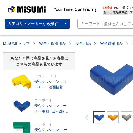
MISUMI | Your Time, Our Priority
17時まで
のご注文で
13
当日出荷対象商品
カテゴリ・メーカーから探す
MISUMI トップ
安全・保護用品
安全用品
安全対策用品
あなたと同じ商品を見たお客様は
こちらの商品も見ています
トラスコ中山
安心クッション（コ
ーナー・油面接着仕
様）
カーボーイ
安心クッションコー
ナー用 細【1～2個入
前のページ
り】
カーボーイ
安心クッション コー