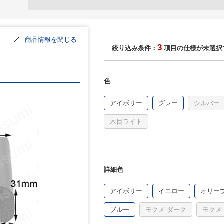
商品情報を閉じる
3
絞り込み条件：
項目の仕様が未選択
色
アイボリー
グレー
シルバー
木目ライト
詳細色
アイボリー
イエロー
オリー
ブルー
モクメ ダーク
モクメ