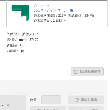
カーボーイ
安心クッション コーナー用
通常価格(税別)：
213
円
(税込価格：
234
円
)
通常出荷日：1 日目 ～
取付方法
貼付タイプ
幅×長さ (mm)
37×70
質量(g)
15
内容量
1個
My部品表保存
数量：
価格を確認
-
円
)