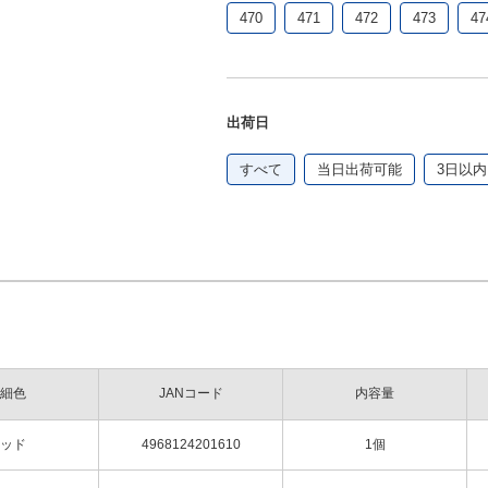
470
471
472
473
47
出荷日
すべて
当日出荷可能
3日以内
細色
JANコード
内容量
ッド
4968124201610
1個