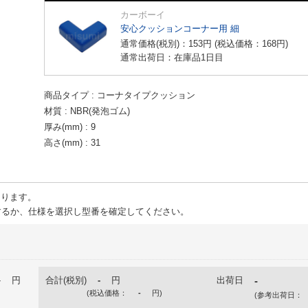
カーボーイ
安心クッションコーナー用 細
通常価格(税別)：
153
円
(税込価格：
168
円
)
通常出荷日：在庫品1日目
商品タイプ
コーナタイプクッション
材質
NBR(発泡ゴム)
厚み(mm)
9
高さ(mm)
31
ります。
るか、仕様を選択し型番を確定してください。
-
円
合計(税別)
-
円
出荷日
-
(税込価格：
-
円
)
(参考出荷日：