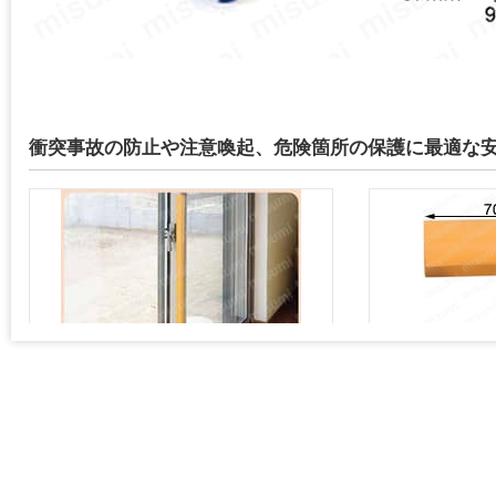
衝突事故の防止や注意喚起、危険箇所の保護に最適な
倉庫や工場、または自宅等様々なシチュエーシ
約巾37×長70×高31
ョンで使用できる衝撃吸収材（写真は同素材別
商品）。