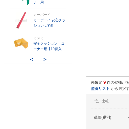
ナー用
カーボーイ
カーボーイ 安心クッ
ション L字型
ミスミ
安全クッション コ
ーナー用【10個入
り】
＜
＞
9
未確定
件の候補があ
型番リスト
から選択す
比較
単価(税別)