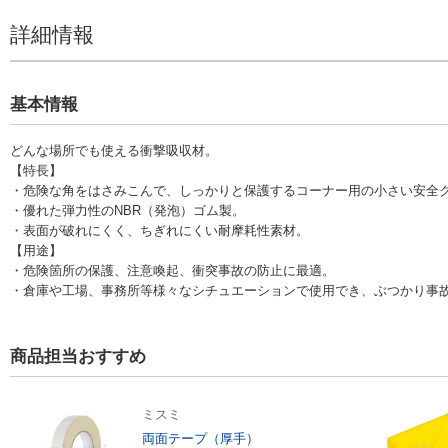
OD（2サイズのみ）
詳細情報
基本情報
どんな場所でも使える衝撃吸収材。
【特長】
・危険な角をはさみこんで、しっかりと保護するコーナー用の小さい安全
・優れた弾力性のNBR（発泡）ゴム製。
・表面が破れにくく、ちぎれにくい耐摩耗性素材。
【用途】
・危険箇所の保護、注意喚起、衝突事故の防止に最適。
・倉庫や工場、事務所等様々なシチュエーションで使用でき、ぶつかり事
商品担当おすすめ
ミスミ
両面テープ（厚手）