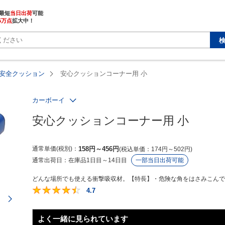
最短
当日出荷
5万点
拡大中！
安全クッション
安心クッションコーナー用 小
カーボーイ
安心クッションコーナー用 小
通常単価(税別)
158
円
～
456
円
税込単価
174
円
～
502
円
通常出荷日：
在庫品1日目～14日目
一部当日出荷可能
どんな場所でも使える衝撃吸収材。【特長】・危険な角をはさみこんで、
4.7
4.7
次のページ
よく一緒に見られています