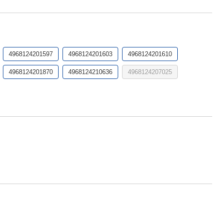
4968124201597
4968124201603
4968124201610
4968124201870
4968124210636
4968124207025