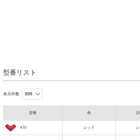
簡単取付で、危険箇所をソフトにカバー
型番リスト
表示件数
型番
色
詳
危険な角をソフトにカバーでき、頭上の危険箇所に最適。
470
レッド
レ