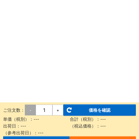
ご注文数：
価格を確認
-
+
単価（税別）：---
合計（税別）：---
出荷日：---
（税込価格）：---
（参考出荷日）：---