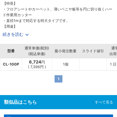
【特長】
・フロアシートやカーペット、薄いベニヤ板等を円に切り抜くハー
ド作業用カッター
・直径1mまで対応する特大タイプです。
【用途】
・カーペットや薄いベニヤ板などから特に大きな円を切り抜くのに
続きを読む
適します
通常単価(税別)
通
型番
最小発注数量
スライド値引
(税込単価)
出荷
6,724
円
CL-100P
1個
1
日
(
7,396円
)
1
類似品はこちら
すべて見る