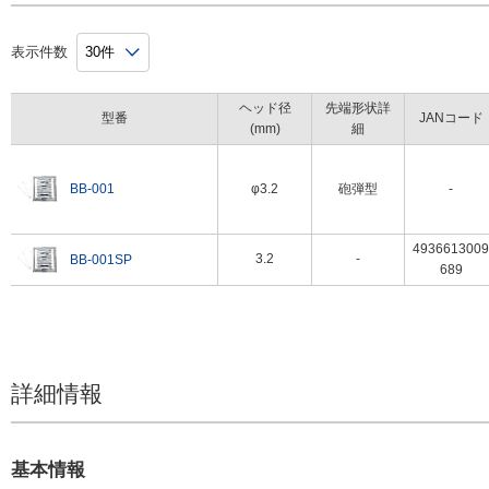
表示件数
ヘッド径
先端形状詳
型番
JANコード
(mm)
細
BB-001
φ3.2
砲弾型
-
4936613009
3.2
-
BB-001SP
689
詳細情報
基本情報