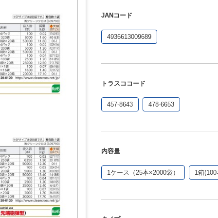
JANコード
4936613009689
トラスココード
457-8643
478-6653
内容量
1ケース（25本×2000袋）
1箱(100