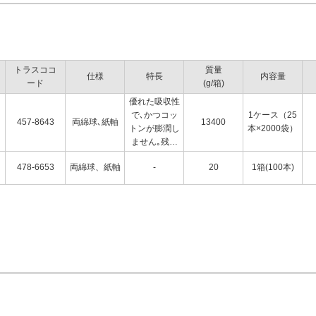
トラスココ
質量
仕様
特長
内容量
ード
(g/箱)
優れた吸収性
で､かつコッ
1ケース（25
457-8643
両綿球､紙軸
13400
トンが膨潤し
本×2000袋）
ません｡残留
溶解物質が少
478-6653
両綿球、紙軸
-
20
1箱(100本)
量です｡静電
防止およびシ
リコーンフリ
ーのパッケー
ジです｡