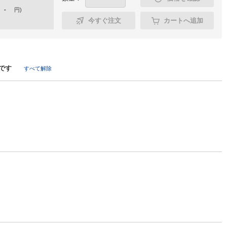
-
円
)
今すぐ注文
カートへ追加
です
すべて解除