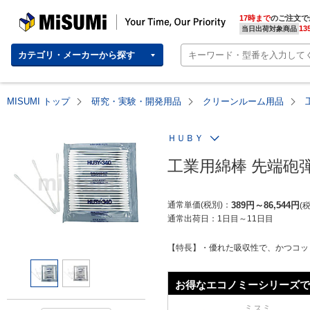
MISUMI | Your Time, Our Priority
17時まで
のご注文で
13
当日出荷対象商品
カテゴリ・メーカーから探す
MISUMI トップ
研究・実験・開発用品
クリーンルーム用品
ＨＵＢＹ
工業用綿棒 先端砲弾型
通常単価(税別)
389
円
～
86,544
円
通常出荷日：
1日目～11日目
【特長】・優れた吸収性で、かつコッ
お得なエコノミーシリーズで
ミスミ