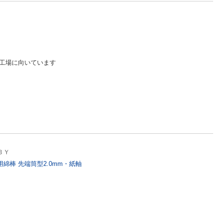
工場に向いています
ＢＹ
用綿棒 先端筒型2.0mm・紙軸