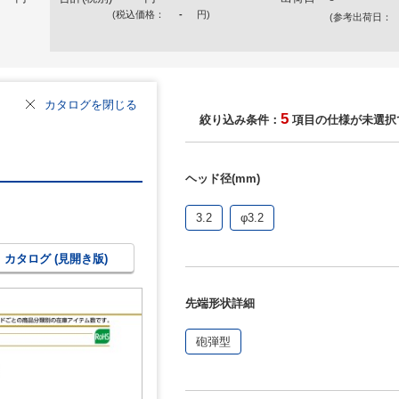
(税込価格：
-
円
)
(参考出荷日：
カタログを閉じる
5
絞り込み条件：
項目の仕様が未選択
ヘッド径(mm)
3.2
φ3.2
カタログ (見開き版)
先端形状詳細
砲弾型