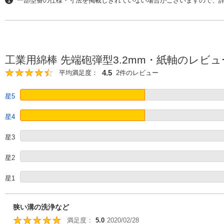
一部型番の仕様・寸法を掲載しきれていない場合がございますので、
工業用綿棒 先端砲弾型3.2mm・紙軸のレビュ
4.5
平均満足度：
2件のレビュー
4.5
星5
星4
星3
星2
星1
狭い溝の洗浄など
満足度：
5.0
2020/02/28
5