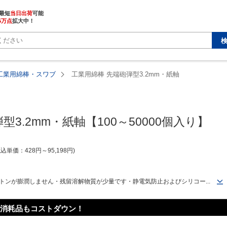
最短
当日出荷
5万点
拡大中！
工業用綿棒・スワブ
工業用綿棒 先端砲弾型3.2mm・紙軸
3.2mm・紙軸【100～50000個入り】
税込単価
428
円
～
95,198
円
トンが膨潤しません・残留溶解物質が少量です・静電気防止およびシリコー...
消耗品もコストダウン！