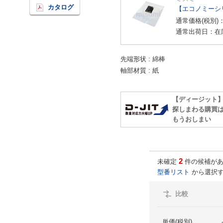
カタログ
【エコノミーシ
通常価格(税別)
通常出荷日：在
先端形状
綿棒
軸部材質
紙
【ディージット
探しまわる購買
もうおしまい
2
未確定
件の候補があ
型番リスト
から選択す
比較
単価(税別)