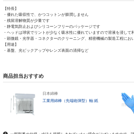
【特長】
・優れた吸収性で、かつコットンが膨潤しません
・残留溶解物質が少量です
・静電気防止およびシリコーンフリーのパッケージです
・ヘッドは球状でリントが少なく吸水性に優れていますので溶液を浸して
・顕微鏡・光学器・コネクターのクリーニング、精密機械の製造工程にお
【用途】
・基盤、光ピックアップやレンズ表面の清掃など
商品担当おすすめ
日本綿棒
工業用綿棒（先端砲弾型）軸:紙