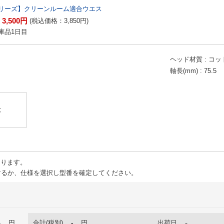
リーズ】クリーンルーム適合ウエス
3,500
円
：
(税込価格：
3,850
円
)
庫品1日目
ヘッド材質
コッ
軸長(mm)
75.5
】
は
ります。
るか、仕様を選択し型番を確定してください。
-
円
合計(税別)
-
円
出荷日
-