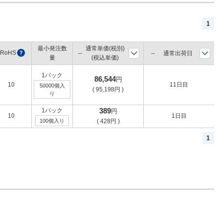
1
最小発注数
通常単価(税別)
RoHS
?
通常出荷日
量
(税込単価)
1パック
86,544
円
10
11日目
50000個入
(
95,198
円
)
り
389
1パック
円
10
1日目
100個入り
(
428
円
)
1