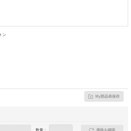
トン
My部品表保存
数量：
価格を確認