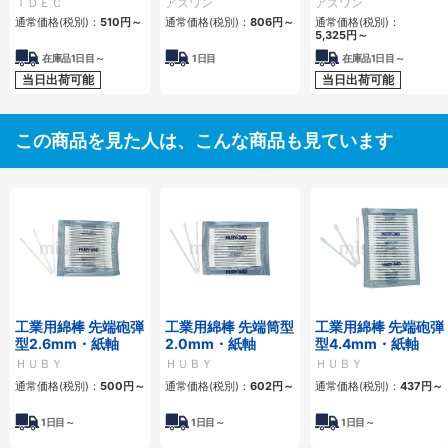
ＩＤＥＣ
アズワン
アズワン
通常価格(税別)：
510円
～
通常価格(税別)：
806円
～
通常価格(税別)：
5,325円
～
在庫品1日目～
1日目
在庫品1日目～
当日出荷可能
当日出荷可能
この商品を見た人は、こんな商品も見ています
工業用綿棒 先端砲弾
工業用綿棒 先端筒型
工業用綿棒 先端砲弾
型2.6mm・紙軸
2.0mm・紙軸
型4.4mm・紙軸
ＨＵＢＹ
ＨＵＢＹ
ＨＵＢＹ
通常価格(税別)：
500円
～
通常価格(税別)：
602円
～
通常価格(税別)：
437円
～
1
日目～
1
日目～
1
日目～