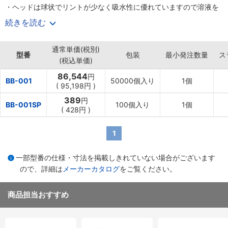
・ヘッドは球状でリントが少なく吸水性に優れていますので溶液を
浸して利用する場合にとても便利です
続きを読む
・顕微鏡・光学器・コネクターのクリーニング、精密機械の製造工
程において使用されています。また焼却が可能なので、工業用綿棒
通常単価(税別)
を大量に消費する工場に向いています
型番
包装
最小発注数量
ス
(税込単価)
【用途】
・基盤、光ピックアップやレンズ表面の清掃など
86,544
円
BB-001
50000個入り
1個
(
95,198円
)
389
円
BB-001SP
100個入り
1個
(
428円
)
1
一部型番の仕様・寸法を掲載しきれていない場合がございます
ので、詳細は
メーカーカタログ
をご覧ください。
商品担当おすすめ