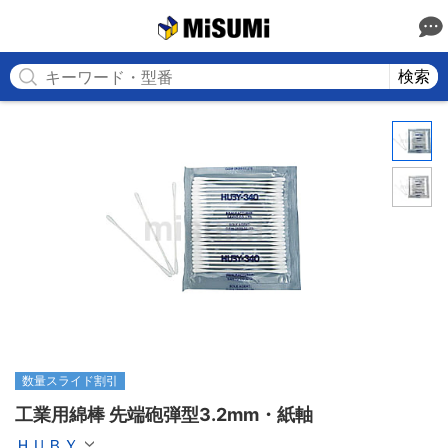
MISUMI
検索
数量スライド割引
工業用綿棒 先端砲弾型3.2mm・紙軸
ＨＵＢＹ