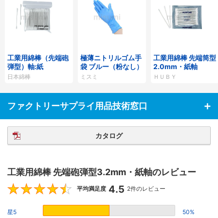
工業用綿棒（先端砲
極薄ニトリルゴム手
工業用綿棒 先端筒型
弾型）軸:紙
袋 ブルー（粉なし）
2.0mm・紙軸
日本綿棒
ミスミ
ＨＵＢＹ
ファクトリーサプライ用品技術窓口
カタログ
工業用綿棒 先端砲弾型3.2mm・紙軸のレビュー
4.5
4.5
平均満足度
2件のレビュー
星5
50%