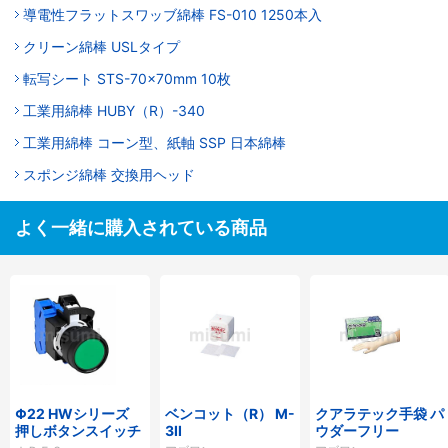
導電性フラットスワッブ綿棒 FS-010 1250本入
クリーン綿棒 USLタイプ
転写シート STS-70×70mm 10枚
工業用綿棒 HUBY（R）-340
工業用綿棒 コーン型、紙軸 SSP 日本綿棒
スポンジ綿棒 交換用ヘッド
よく一緒に購入されている商品
Φ22 HWシリーズ
ベンコット（R） M-
クアラテック手袋 パ
押しボタンスイッチ
3II
ウダーフリー