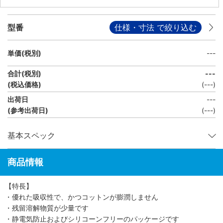
型番
仕様・寸法 で絞り込む
単価(税別)
---
合計(税別)
---
(税込価格)
(
---
)
出荷日
---
(参考出荷日)
(---)
基本スペック
商品情報
【特長】
・優れた吸収性で、かつコットンが膨潤しません
・残留溶解物質が少量です
・静電気防止およびシリコーンフリーのパッケージです