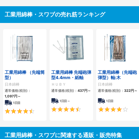
工業用綿棒・スワブの売れ筋ランキング
工業用綿棒 （先端筒
工業用綿棒 先端砲弾
工業用綿棒（先端砲
型）
型4.4mm・紙軸
弾型）軸:木
日本綿棒
ＨＵＢＹ
日本綿棒
通常価格(税別)：
通常価格(税別)：
437円
～
通常価格(税別)：
322円
～
1,097円
～
1日目～
1日目
1日目
4.7
4.7
工業用綿棒・スワブに関連する通販・販売特集