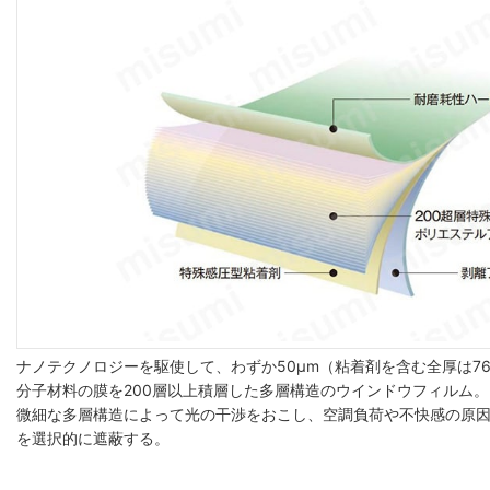
ナノテクノロジーを駆使して、わずか50μm（粘着剤を含む全厚は7
分子材料の膜を200層以上積層した多層構造のウインドウフィルム。
微細な多層構造によって光の干渉をおこし、空調負荷や不快感の原
を選択的に遮蔽する。