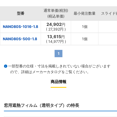
・窓ガラスが割れても破片の落下を防いで安全な飛散防止効果。
【用途】
通常単価(税別)
・冷房効率のアップ、窓際の暑さ対策に。
型番
最小発注数量
スライド
(税込単価)
・ガラスの飛散防止に。
24,902
円
NANO80S-1016-1.8
1個
(
27,392円
)
13,615
円
NANO80S-500-1.8
1個
(
14,977円
)
1
一部型番の仕様・寸法を掲載しきれていない場合がございます
ので、詳細は
メーカーカタログ
をご覧ください。
商品情報
窓用遮熱フィルム（透明タイプ）の特長