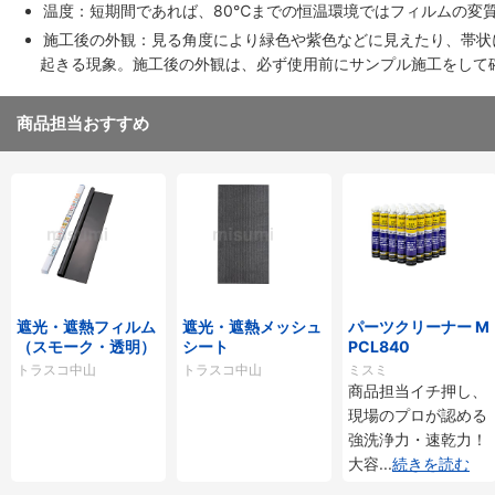
温度：短期間であれば、80℃までの恒温環境ではフィルムの変
施工後の外観：見る角度により緑色や紫色などに見えたり、帯状
起きる現象。施工後の外観は、必ず使用前にサンプル施工をして
商品担当おすすめ
遮光・遮熱フィルム
遮光・遮熱メッシュ
パーツクリーナー M
（スモーク・透明）
シート
PCL840
トラスコ中山
トラスコ中山
ミスミ
商品担当イチ押し、
現場のプロが認める
強洗浄力・速乾力！
大容
...
続きを読む