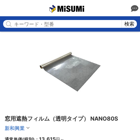
MISUMI
検索
窓用遮熱フィルム（透明タイプ） NANO80S
新和興業
13,615
通常単価(税別)：
円
～