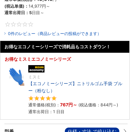
(税込単価)：
14,977円
～
通常出荷日：
5
日目～
0
0件のレビュー（商品レビューの投稿ができます）
お得なエコノミーシリーズで消耗品もコストダウン！
お得なミスミエコノミーシリーズ
エコノミー品
ミスミ
【エコノミーシリーズ】ニトリルゴム手袋 ブル
ー（粉なし）
5
767円
～
通常価格(税別)：
(税込価格：
844円
～)
通常出荷日：1 日目
型番
仕様・寸法 で絞り込む