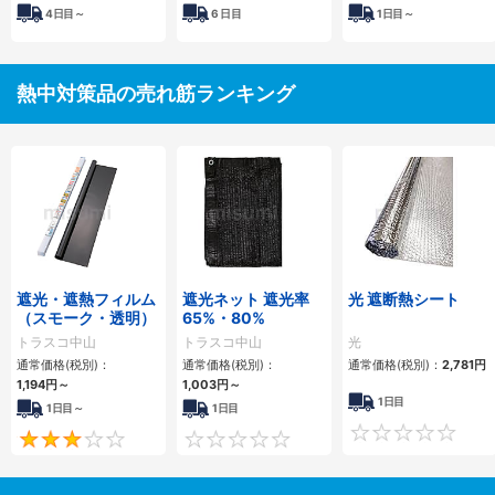
4
日目～
6
日目
1
日目～
熱中対策品の売れ筋ランキング
遮光・遮熱フィルム
遮光ネット 遮光率
光 遮断熱シート
（スモーク・透明）
65%・80%
トラスコ中山
トラスコ中山
光
通常価格(税別)：
通常価格(税別)：
通常価格(税別)：
2,781円
1,194円
～
1,003円
～
1日目
1日目～
1日目
3
0