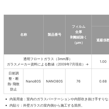
フィルム
全厚
名称
製品番号
剥離紙除く
遮蔽係
（μm）
透明フロートガラス（3mm厚）
1.00
ガラスメーカー資料による数値（2009年7月現在）→
日射調
整・断
Nano80S
NANO80S
76
0.68
熱･飛散
防止
内装用途：室内のガラスパーテーションや内部吹き抜け手すりな
内貼り：外壁ガラスの室内側から施工する箇所。