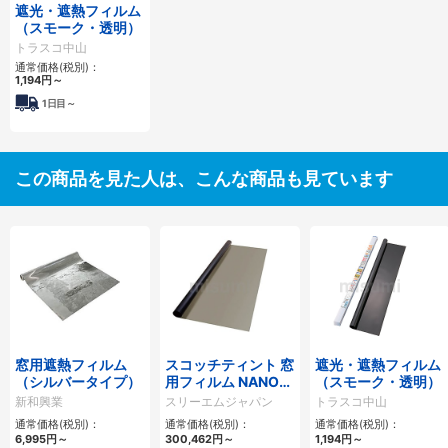
遮光・遮熱フィルム
（スモーク・透明）
トラスコ中山
通常価格(税別)：
1,194円
～
1日目～
この商品を見た人は、こんな商品も見ています
窓用遮熱フィルム
スコッチティント 窓
遮光・遮熱フィルム
（シルバータイプ）
用フィルム NANOシ
（スモーク・透明）
リーズ
新和興業
スリーエムジャパン
トラスコ中山
通常価格(税別)：
通常価格(税別)：
通常価格(税別)：
6,995円
～
300,462円
～
1,194円
～