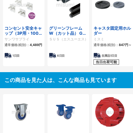
コンセント安全キャ
グリーンフレーム
キャスタ固定用ホル
ップ（3P用・100個
W（カット品） GFF
ダー
入・ホワイト）
シリーズ
サンワサプライ
ＳＵＳ（エスユーエス）
ミスミ
TAP-CAP3P100
通常価格(税別)：
4,489円
通常価格(税別)：
847円
～
1日目
6日目
在庫品1日目
当日出荷可能
この商品を見た人は、こんな商品も見ています