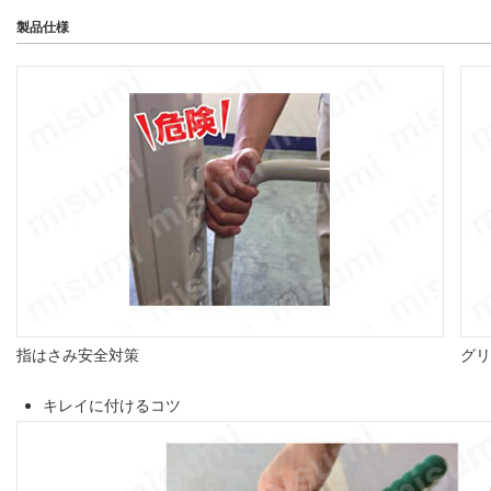
製品仕様
指はさみ安全対策
グリ
キレイに付けるコツ