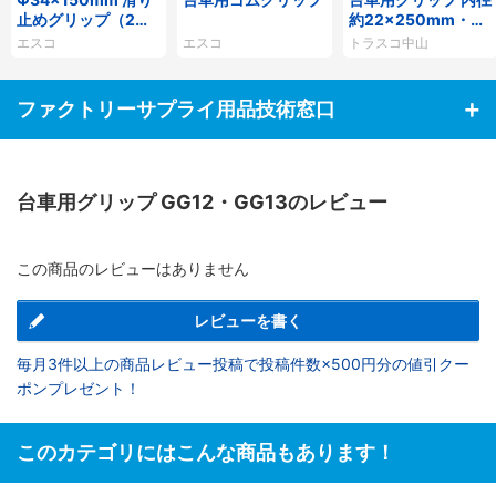
止めグリップ（2
約22×250mm・内
本）
径約28×300mm
エスコ
エスコ
トラスコ中山
ファクトリーサプライ用品技術窓口
台車用グリップ GG12・GG13のレビュー
この商品のレビューはありません
レビューを書く
毎月3件以上の商品レビュー投稿で投稿件数×500円分の値引クー
ポンプレゼント！
このカテゴリにはこんな商品もあります！