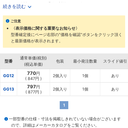
・冷たい鉄製ハンドルの手冷え対策として使えます。
続きを読む
・安全持ち位置のマーキングとして使えます。
【用途】
ご注意
・台車ハンドルの安全対策、冷え対策。
〈表示価格に関する重要なお知らせ〉
型番確定後にページ右部の"価格を確認"ボタンをクリック頂く
と最新価格が表示されます。
通常単価(税別)
型番
包装
最小発注数量
スライド値引
(税込単価)
770
円
GG12
2個入り
1個
あり
(
847円
)
797
円
GG13
2個入り
1個
あり
(
877円
)
1
一部型番の仕様・寸法を掲載しきれていない場合がございます
ので、詳細は
メーカーカタログ
をご覧ください。