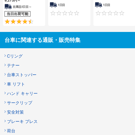
9,273円
～
1日目
1日目
在庫品1日目～
0
当日出荷可能
4.4
台車に関連する通販・販売特集
Cリング
テナー
台車ストッパー
車 リフト
ハンド キャリー
サークリップ
安全対策
ブレーキ プレス
荷台