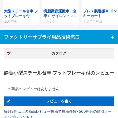
大型スチール台車 フ
樹脂微音運搬車（台
プレス製運搬車 ドン
ットブレーキ付
車） サイレントマス
キーカート
ター
金沢車輛
ナンシン
トラスコ中山
ファクトリーサプライ用品技術窓口
カタログ
静音小型スチール台車 フットブレーキ付のレビュー
この商品のレビューはありません
レビューを書く
毎月3件以上の商品レビュー投稿で投稿件数×500円分の値引クー
ポンプレゼント！