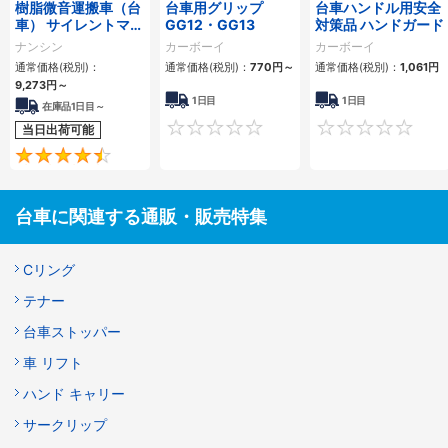
樹脂微音運搬車（台
台車用グリップ
台車ハンドル用安全
車） サイレントマス
GG12・GG13
対策品 ハンドガード
ター
ナンシン
カーボーイ
カーボーイ
通常価格(税別)：
通常価格(税別)：
770円
～
通常価格(税別)：
1,061円
9,273円
～
1日目
1日目
在庫品1日目～
0
当日出荷可能
4.4
台車に関連する通販・販売特集
Cリング
テナー
台車ストッパー
車 リフト
ハンド キャリー
サークリップ