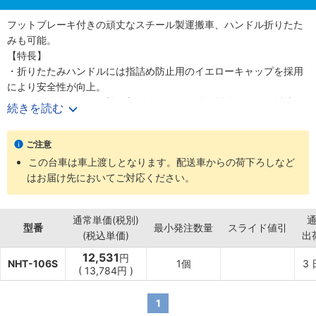
フットブレーキ付きの頑丈なスチール製運搬車、ハンドル折りたた
みも可能。
【特長】
・折りたたみハンドルには指詰め防止用のイエローキャップを採用
により安全性が向上。
・デッキの全周には衝撃吸収ゴムバンパー付、坂道などの傾斜地で
続きを読む
の利用にも便利なフットブレーキ付。
・床面高134mm、自重13kgの頑丈なスチール製台車。
ご注意
・キャスターには床に黒いゴム跡がつきにくいノーマーキンググレ
この台車は車上渡しとなります。配送車からの荷下ろしなど
ーキャスター採用。
はお届け先においてご対応ください。
・ハンドルからデッキ、キャスターに至るまで全て日本国内製造の
純国産品。
・フットブレーキ表面仕上方法：粉体塗装仕上げ
通常単価(税別)
・フットブレーキ色：アイボリー
型番
最小発注数量
スライド値引
(税込単価)
出
【用途】
12,531
・ブレーキが必要な状況での運搬用台車として。
円
NHT-106S
1個
3
(
13,784円
)
1