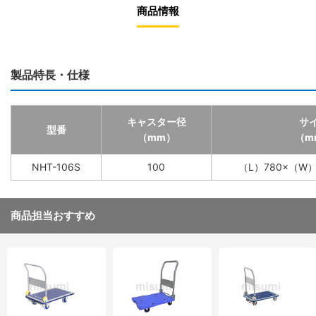
商品情報
製品特長・仕様
キャスター径
サ
型番
（mm）
（m
NHT-106S
100
（L）780×（W）
商品担当おすすめ