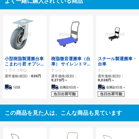
よく一緒に購入されている商品
小型樹脂製運搬台車
樹脂微音運搬車（台
スチール製運搬車・
こまわり君 オプショ
車） サイレントマス
台車
ン部品 キャスタ
ター
トラスコ中山
ナンシン
ナンシン
通常価格(税別)：
635円
通常価格(税別)：
通常価格(税別)：
9,273円
～
9,028円
～
1日目
在庫品1日目～
在庫品1日目～
当日出荷可能
当日出荷可能
この商品を見た人は、こんな商品も見ています