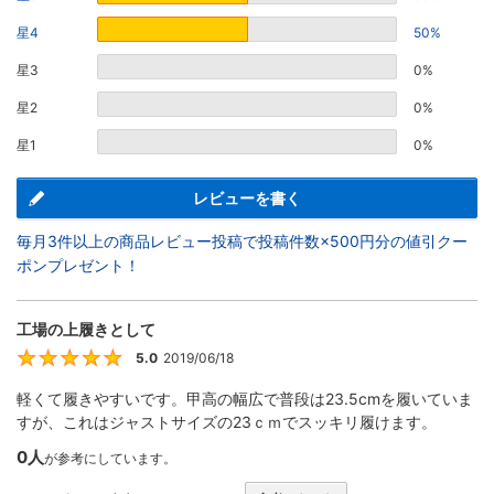
星4
50%
星3
0%
星2
0%
星1
0%
レビューを書く
毎月3件以上の商品レビュー投稿で投稿件数×500円分の値引クー
ポンプレゼント！
工場の上履きとして
5.0
2019/06/18
5
軽くて履きやすいです。甲高の幅広で普段は23.5cmを履いていま
すが、これはジャストサイズの23ｃｍでスッキリ履けます。
0人
が参考にしています。