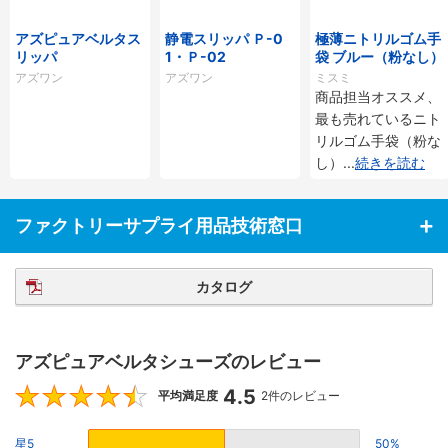
アズピュアベルタス
静電スリッパ Ｐ-0
極薄ニトリルゴム手
リッパ
1・Ｐ-02
袋 ブルー（粉なし）
アズワン
アズワン
ミスミ
商品担当オススメ、
最も売れているニト
リルゴム手袋（粉な
し）
...
続きを読む
ファクトリーサプライ用品技術窓口
カタログ
アズピュアベルタシューズのレビュー
4.5
4.5
平均満足度
2件のレビュー
星5
50%