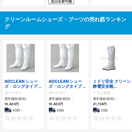
当日出荷可能
クリーンルームシューズ・ブーツの売れ筋ランキン
グ
ADCLEAN シュー
ADCLEAN シュー
ミドリ安全 クリーン
ズ・ロングタイプ ク
ズ・ロングタイプ ブ
静電安全靴
リーンルーム用
ルー 24.0cm
GCR1200 フルCAP
ガードナー
ガードナー
ミドリ安全
フード ホワイト
通常価格(税別)：
通常価格(税別)：
通常価格(税別)：
10,403円
10,403円
21,726円
4日目～
5日目
1日目
0
0