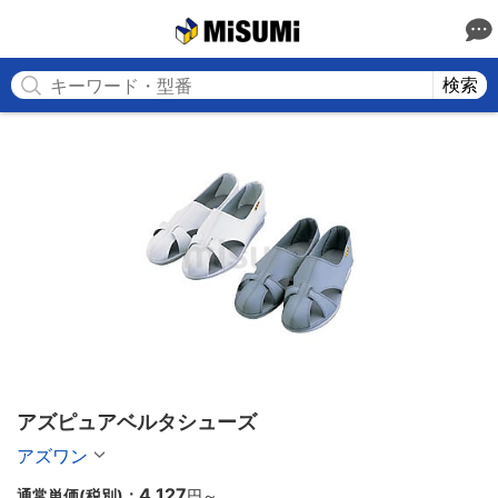
MISUMI
検索
アズピュアベルタシューズ
アズワン
4,127
通常単価(税別)：
円
～