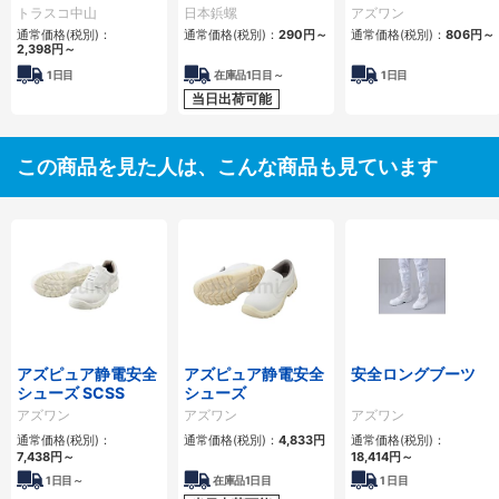
トラスコ中山
日本鋲螺
アズワン
通常価格(税別)：
通常価格(税別)：
290円
～
通常価格(税別)：
806円
～
2,398円
～
1日目
在庫品1日目～
1日目
当日出荷可能
この商品を見た人は、こんな商品も見ています
アズピュア静電安全
アズピュア静電安全
安全ロングブーツ
シューズ SCSS
シューズ
アズワン
アズワン
アズワン
通常価格(税別)：
通常価格(税別)：
4,833円
通常価格(税別)：
7,438円
～
18,414円
～
1
日目～
在庫品1日目
1
日目