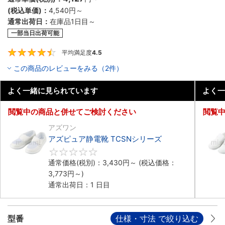
(税込単価)：
4,540円
～
通常出荷日：
在庫品1日目～
一部当日出荷可能
平均満足度
4.5
4.5
この商品のレビューをみる（2件）
よく一緒に見られています
よく一
閲覧中の商品と併せてご検討ください
閲覧
アズワン
アズピュア静電靴 TCSNシリーズ
0
通常価格(税別)：
3,430円
～
(税込価格：
3,773円
～)
通常出荷日：1 日目
型番
仕様・寸法 で絞り込む