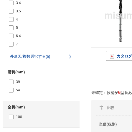
3.4
3.5
4
5
6.4
7
カタログ
外形図/複数選択する(6)
溝長(mm)
39
54
6
未確定：候補が
型番あ
全長(mm)
比較
100
単価(税別)