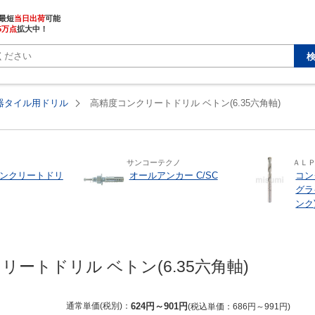
最短
当日出荷
5万点
拡大中！
器タイル用ドリル
高精度コンクリートドリル ベトン(6.35六角軸)
サンコーテクノ
ＡＬ
ンクリートドリ
オールアンカー C/SC
コン
グラ
ンク
ートドリル ベトン(6.35六角軸)
通常単価(税別)
624
円
～
901
円
税込単価
686
円
～
991
円