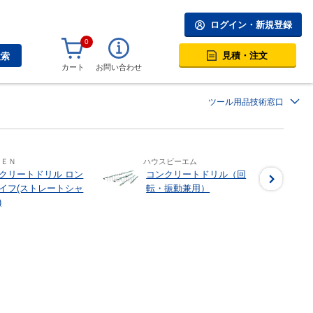
ログイン・新規登録
0
見積・注文
検索
カート
お問い合わせ
ツール用品技術窓口
ＰＥＮ
ハウスビーエム
クリートドリル ロン
コンクリートドリル（回
イフ(ストレートシャ
転・振動兼用）
)