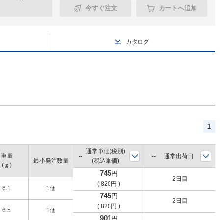
今すぐ注文
カートへ追加
カタログ
1
通常単価(税別)
重量
通常出荷日
最小発注数量
(税込単価)
(ｇ)
745
円
2日目
(
820
円
)
6.1
1個
745
円
2日目
(
820
円
)
6.5
1個
901
円