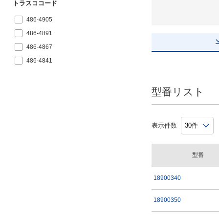
トラスココード
486-4905
486-4891
486-4867
486-4841
486-4832
486-4824
型番リスト
タイプ
表示件数
189□
型番
出荷日
すべて
18900340
1日以内
18900350
2日以内