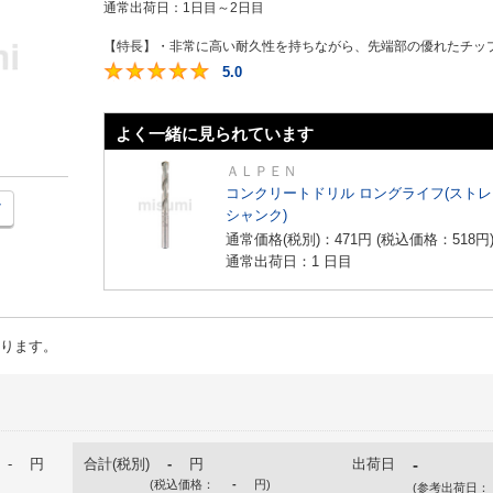
通常出荷日：
1日目～2日目
【特長】・非常に高い耐久性を持ちながら、先端部の優れたチップ
5.0
5
よく一緒に見られています
ＡＬＰＥＮ
コンクリートドリル ロングライフ(スト
シャンク)
通常価格(税別)：
471
円
(税込価格：
518
円
通常出荷日：1 日目
ります。
-
円
合計(税別)
-
円
出荷日
-
(税込価格：
-
円
)
(参考出荷日：