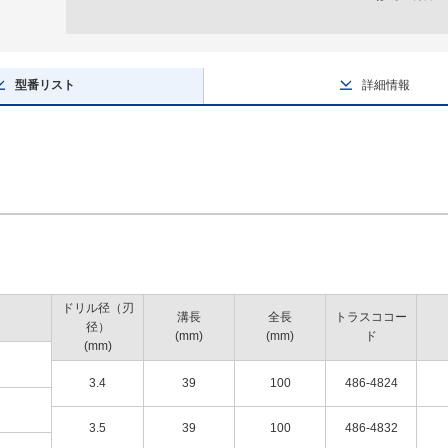
型番リスト
詳細情報
ドリル径（刃
溝長
全長
トラスココー
径）
(mm)
(mm)
ド
(mm)
3.4
39
100
486-4824
3.5
39
100
486-4832