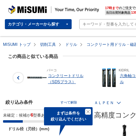
MISUMI | Your Time, Our Priority
17時まで
のご注文で
13
当日出荷対象商品
カテゴリ・メーカーから探す
MISUMI トップ
切削工具
ドリル
コンクリート用ドリル・磁
この商品と似ている商品
バーコ
KIDRIL
コンクリートドリル
六角軸コ
（SDSプラス）
ル
絞り込み条件
すべて解除
ＡＬＰＥＮ
まずは条件を

高精度コンクリ
6
未確定：候補が
型番あります。
絞り込んでください
ドリル径（刃径）(mm)