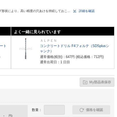
形状により、高い精度の穴あけを持続しておこ...
詳細を確認
よく一緒に見られています
ＡＬＰＥＮ
レート
コンクリートドリル F4フォルテ（SDSplusシ
ャンク）
)
通常価格(税別)：
647
円
(税込価格：
712
円
)
通常出荷日：1 日目
My部品表保存
数量：
価格を確認
-
円
)