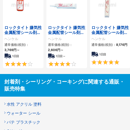
ロックタイト 嫌気性
ロックタイト 嫌気性
ロックタイト 嫌気性
金属配管シール剤
金属配管シール剤
金属配管シール剤
542（油圧・空圧
575（低臭気）
567（かじり防止）
ヘンケル
ヘンケル
ヘンケル
用）
通常価格(税別)：
通常価格(税別)：
通常価格(税別)：
8,176円
3,769円
～
2,606円
～
1日目
1日目
1日目～
4
4
封着剤・シーリング・コーキングに関連する通販・
販売特集
水性 アクリル 塗料
ウォーター シール
パテ プラスチック