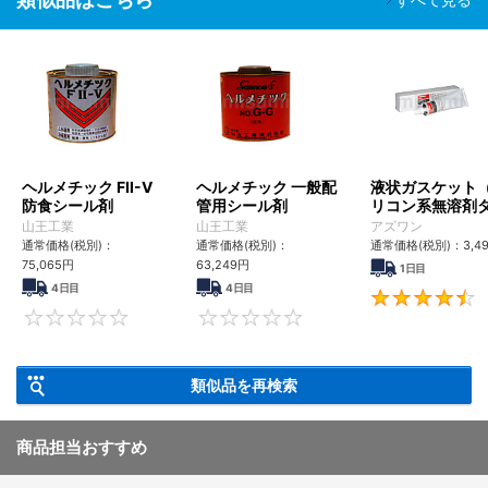
ヘルメチック FII-V
ヘルメチック 一般配
液状ガスケット
防食シール剤
管用シール剤
リコン系無溶剤
プ）TBシリーズ
山王工業
山王工業
アズワン
通常価格(税別)：
通常価格(税別)：
通常価格(税別)：
3,4
75,065円
63,249円
1日目
4日目
4日目
0
0
類似品を再検索
商品担当おすすめ