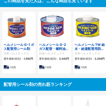
この商品を見た人は、こんな商品も見ています
ヘルメシール G-1 ガ
ヘルメシール G-2
ヘルメシール TW 給
ス配管用シール剤
ガス配管・燃料油配
水・給湯配管用防食
管用シール剤
シール剤
日本ヘルメチックス
日本ヘルメチックス
日本ヘルメチックス
通常価格(税別)：
1,582円
通常価格(税別)：
2,343円
通常価格(税別)：
2,328円
1
日目
1
日目
1
日目
配管用シール剤の売れ筋ランキング