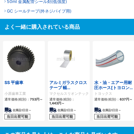
50ml 金属配管シール剤(低強度)
GC シールテープ(外ネジパイプ用)
よく一緒に購入されている商品
SS 平歯車
アルミガラスクロス
水・油・エアー用耐
テープ 幅
圧ホース[トヨロン
50/75/100/200
ホース TR]
小原歯車工業
マクセルスリオンテック
トヨックス
通常価格(税別)：
753円
～
通常価格(税別)：
通常価格(税別)：
637円
～
1,443円
～
在庫品1日目～
在庫品1日目～
在庫品1日目～
当日出荷可能
当日出荷可能
当日出荷可能