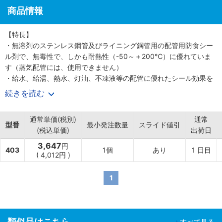
商品情報
【特長】
・無溶剤のステンレス鋼管及びライニング鋼管用の配管用防食シー
ル剤で、無毒性で、しかも耐熱性（-50～＋200℃）に優れていま
す（蒸気配管には、使用できません）
・給水、給湯、熱水、灯油、不凍液等の配管に優れたシール効果を
発揮します
続きを読む
・流動性が有り、使い易いチューブ入りで、最後まで使用でき、経
済的です
通常単価(税別)
通常
・飲料水配管に使用できます
型番
最小発注数量
スライド値引
(税込単価)
出荷日
3,647
円
403
1個
あり
1
日目
(
4,012円
)
1
類似品はこちら
すべて見る