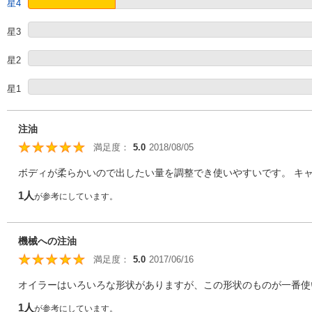
星4
星3
星2
星1
注油
満足度：
5.0
2018/08/05
5
ボディが柔らかいので出したい量を調整でき使いやすいです。 キャ
1人
が参考にしています。
機械への注油
満足度：
5.0
2017/06/16
5
オイラーはいろいろな形状がありますが、この形状のものが一番使い
1人
が参考にしています。