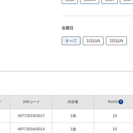
出荷日
すべて
1日以内
2日以内
ド
JANコード
内容量
RoHS
?
4977263303017
1個
10
4977263403014
1個
10