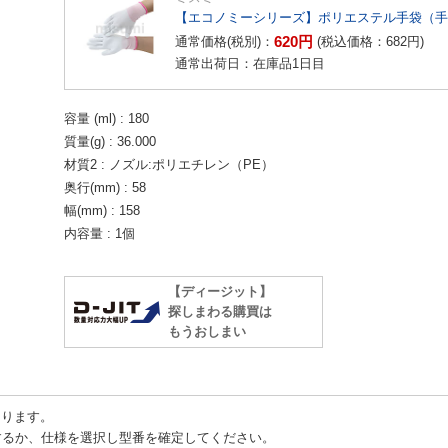
【エコノミーシリーズ】ポリエステル手袋（手
620
円
通常価格(税別)：
(税込価格：
682
円
)
通常出荷日：在庫品1日目
容量 (ml)
180
質量(g)
36.000
材質2
ノズル:ポリエチレン（PE）
奥行(mm)
58
幅(mm)
158
内容量
1個
【ディージット】
探しまわる購買は
もうおしまい
ります。
るか、仕様を選択し型番を確定してください。