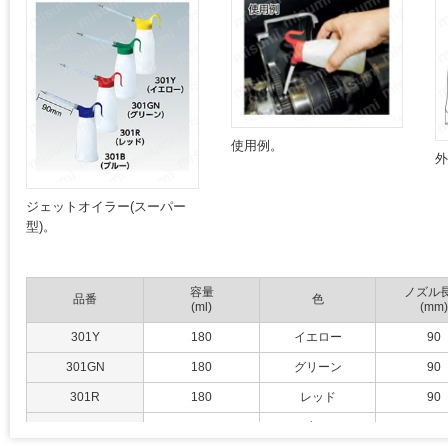
使用例。
ジェットオイラー(スーパー
型)。
容量
ノズル
品番
色
(ml)
(mm)
301Y
180
イエロー
90
301GN
180
グリーン
90
301R
180
レッド
90
301B
180
ブルー
90