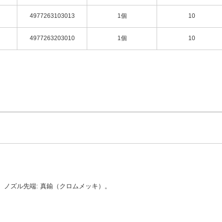
4977263103013
1個
10
4977263203010
1個
10
、​ノ​ズ​ル​先​端​: ​真​鍮​（​ク​ロ​ム​メ​ッ​キ​）。