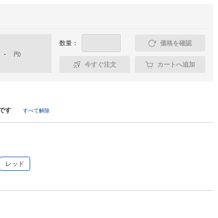
数量：
価格を確認
-
円
)
今すぐ注文
カートへ追加
です
すべて解除
レッド