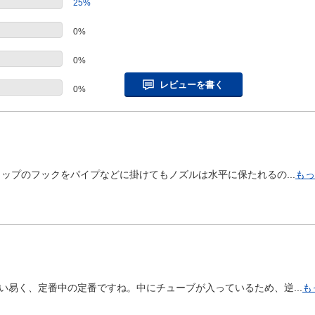
25%
0%
0%
レビューを書く
0%
ップのフックをパイプなどに掛けてもノズルは水平に保たれるの...
もっ
易く、定番中の定番ですね。中にチューブが入っているため、逆...
も