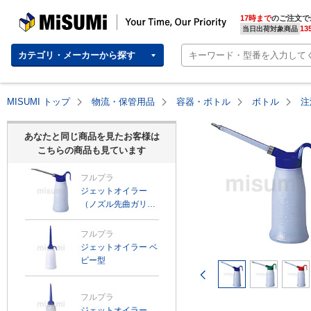
MISUMI | Your Time, Our Priority
17時まで
のご注文で
13
当日出荷対象商品
カテゴリ・メーカーから探す
MISUMI トップ
物流・保管用品
容器・ボトル
ボトル
注
あなたと同じ商品を見たお客様は
こちらの商品も見ています
フルプラ
ジェットオイラー
（ノズル先曲ガリ形
状）
フルプラ
ジェットオイラー ベ
ビー型
前のページ
フルプラ
ジェットオイラー