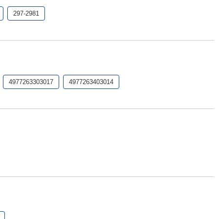
297-2981
4977263303017
4977263403014