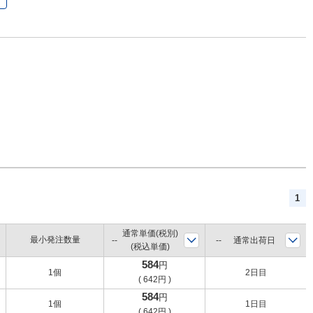
1
通常単価(税別)
最小発注数量
通常出荷日
(税込単価)
584
円
1個
2日目
(
642
円
)
584
円
1個
1日目
(
642
円
)