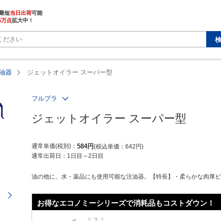
最短
当日出荷
5万点
拡大中！
油器
ジェットオイラー スーパー型
フルプラ
ジェットオイラー スーパー型
通常単価(税別)
584
円
税込単価
642
円
通常出荷日：
1日目～2日目
油​の​他​に​、​水​・​薬​品にも使用可能な注油器。【特長】・​柔​ら​か​な​肉​厚​ビ​ン
次のページ
お得なエコノミーシリーズで消耗品もコストダウン！
ミスミ