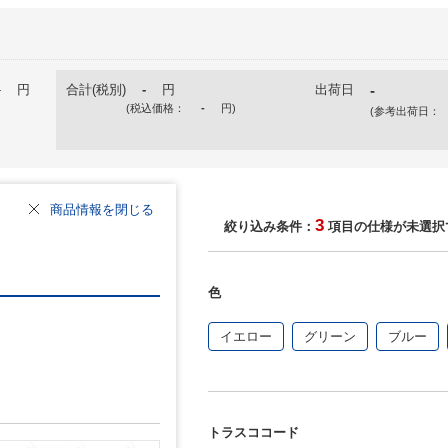
-
円
合計(税別)
-
円
出荷日
-
(税込価格：
-
円
)
(参考出荷日：
商品情報を閉じる
3
絞り込み条件：
項目の仕様が未選択
色
イエロー
グリーン
ブルー
トラスココード