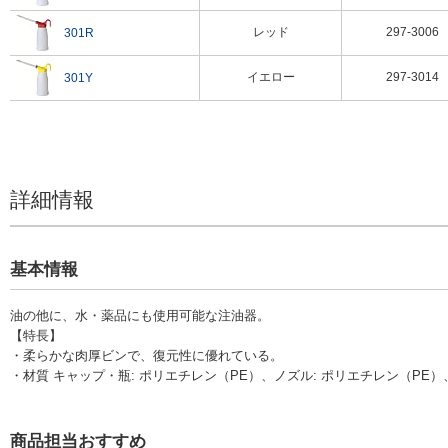
レッド
297-3006
301R
イエロー
297-3014
301Y
詳細情報
基本情報
油​の​他​に​、​水​・​薬​品にも使用可能な注油器。
【特長】
・​柔​ら​か​な​肉​厚​ビ​ン​で​、​復​元​性​に​優​れ​て​い​る。
・材質 ​キ​ャ​ッ​プ​・​瓶​:​ ポ​リ​エ​チ​レ​ン​（​P​E​）、ノ​ズ​ル: ​ポ​リ​エ​チ​レ​ン​（​P​E​）
商品担当おすすめ