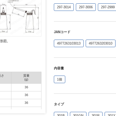
297-3014
297-3006
297-2999
JANコード
外形図。
4977263103013
4977263203010
内容量
長さ
質量
1個
(g)
36
36
36
タイプ
36
301B
301GN
301R
301Y