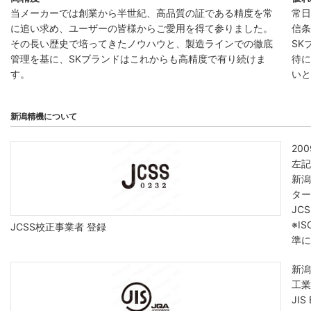
当メーカーでは創業から半世紀、高品質の証である精度を常
常日
に追い求め、ユーザーの皆様からご愛用を得て参りました。
信条
その長い歴史で培ってきたノウハウと、製造ラインでの徹底
SK
管理を基に、SKブランドはこれからも高精度で有り続けま
待に
す。
いと
新潟精機について
20
左記
新潟
ター
JC
※I
JCSS校正事業者 登録
準に
新潟
工業
JIS