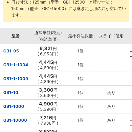
呼び寸法：125mm（型番：GB1-12500）と呼び寸法：
150mm（型番：GB1-15000）には継ぎ足し用の穴が空いてい
ます。
通常単価(税別)
型番
最小発注数量
スライド値引
(税込単価)
6,321
円
GB1-05
1個
(
6,953円
)
4,445
円
GB1-1-1004
1個
(
4,890円
)
4,445
円
GB1-1-1009
1個
(
4,890円
)
3,300
円
GB1-10
1個
あり
(
3,630円
)
4,900
円
GB1-1000
1個
あり
(
5,390円
)
7,216
円
GB1-10000
1個
あり
(
7,938円
)
3,632
円