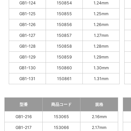
GB1-124
150854
1.24mm
GB1-125
150855
1.25mm
GB1-126
150856
1.26mm
GB1-127
150857
1.27mm
GB1-128
150858
1.28mm
GB1-129
150859
1.29mm
GB1-130
150860
1.30mm
GB1-131
150861
1.31mm
型番
商品コード
規格
GB1-216
153065
2.16mm
GB1-217
153066
2.17mm