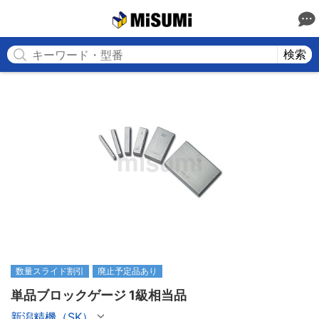
MISUMI
検索
数量スライド割引
廃止予定品あり
単品ブロックゲージ 1級相当品
新潟精機（SK）