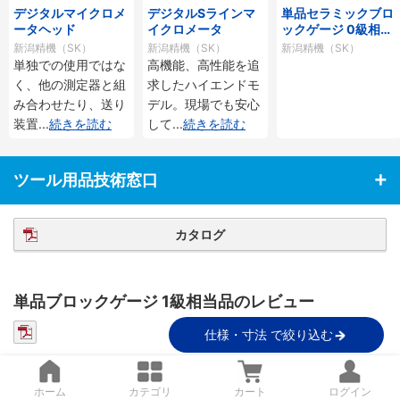
デジタルマイクロメ
デジタルSラインマ
単品セラミックブロ
ータヘッド
イクロメータ
ックゲージ 0級相当
品
新潟精機（SK）
新潟精機（SK）
新潟精機（SK）
単独での使用ではな
高機能、高性能を追
く、他の測定器と組
求したハイエンドモ
み合わせたり、送り
デル。現場でも安心
装置
...
続きを読む
して
...
続きを読む
ツール用品技術窓口
カタログ
単品ブロックゲージ 1級相当品のレビュー
4.7
4.7
平均満足度
20件のレビュー
仕様・寸法 で絞り込む
星5
80%
ホーム
カテゴリ
カート
ログイン