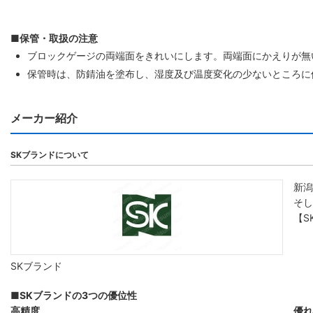
■保管・取扱の注意
ブロックゲージの両端面をきれいにします。両端面にかえりが無
保管時は、防錆油を塗布し、湿度及び温度変化の少ないところに
メーカー紹介
SKブランドについて
新潟
そし
【S
SKブランド
■SKブランドの3つの優位性
高精度
優れ