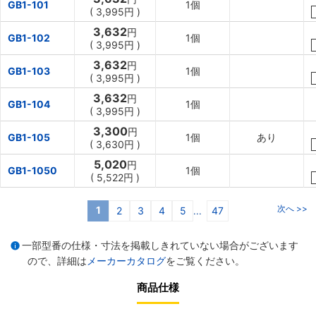
GB1-101
1個
(
3,995円
)
3,632
円
GB1-102
1個
(
3,995円
)
3,632
円
GB1-103
1個
(
3,995円
)
3,632
円
GB1-104
1個
(
3,995円
)
3,300
円
GB1-105
1個
あり
(
3,630円
)
5,020
円
GB1-1050
1個
(
5,522円
)
次へ >>
1
2
3
4
5
47
...
一部型番の仕様・寸法を掲載しきれていない場合がございます
ので、詳細は
メーカーカタログ
をご覧ください。
商品仕様