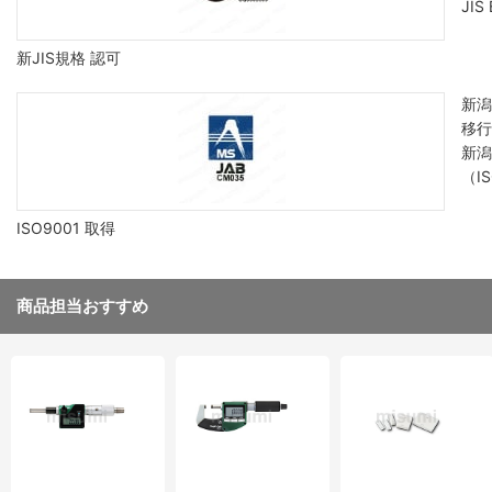
JI
新JIS規格 認可
新潟
移行
新潟
（I
ISO9001 取得
商品担当おすすめ