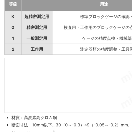
等級
用途
K
超精密測定用
標準ブロックゲージの確認
0
精密測定用
検査用・工作用のブロックゲージの
1
一般測定用
ゲージの精度点検・機械部
2
工作用
測定器類の精度調整・工具
材質：高炭素高クロム鋼
断面寸法：10mm以下…30（0～-0.3）×9（-0.05～-0.2）mm、
-6