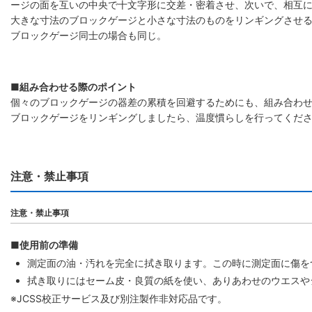
ージの面を互いの中央で十文字形に交差・密着させ、次いで、相互
大きな寸法のブロックゲージと小さな寸法のものをリンギングさせ
ブロックゲージ同士の場合も同じ。
■組み合わせる際のポイント
個々のブロックゲージの器差の累積を回避するためにも、組み合わ
ブロックゲージをリンギングしましたら、温度慣らしを行ってくだ
注意・禁止事項
注意・禁止事項
■使用前の準備
測定面の油・汚れを完全に拭き取ります。この時に測定面に傷を
拭き取りにはセーム皮・良質の紙を使い、ありあわせのウエスや
※JCSS校正サービス及び別注製作非対応品です。