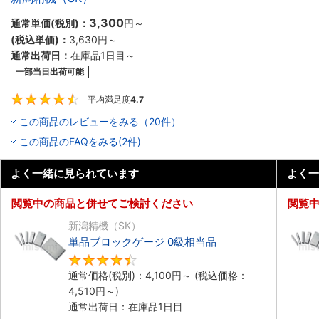
3,300
通常単価(税別)：
円
～
(税込単価)：
3,630円
～
通常出荷日：
在庫品1日目～
一部当日出荷可能
平均満足度
4.7
4.7
この商品のレビューをみる（20件）
この商品のFAQをみる(2件)
よく一緒に見られています
よく一
閲覧中の商品と併せてご検討ください
閲覧
新潟精機（SK）
単品ブロックゲージ 0級相当品
4.5
通常価格(税別)：
4,100円
～
(税込価格：
4,510円
～)
通常出荷日：在庫品1日目