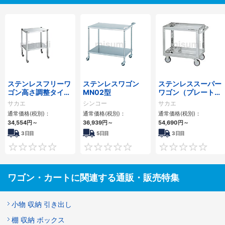
ステンレスフリーワ
ステンレスワゴン
ステンレススーパー
ゴン高さ調整タイプ
MN02型
ワゴン（プレート
棚板フラット型仕様
式） SUS304
サカエ
シンコー
サカエ
通常価格(税別)：
通常価格(税別)：
通常価格(税別)：
34,554円
～
36,939円
～
54,690円
～
3日目
5日目
3日目
0
0
ワゴン・カートに関連する通販・販売特集
小物 収納 引き出し
棚 収納 ボックス