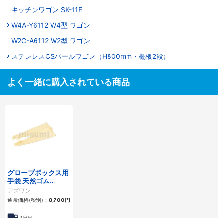
キッチンワゴン SK-11E
W4A-Y6112 W4型 ワゴン
W2C-A6112 W2型 ワゴン
ステンレスCSパールワゴン（H800mm・棚板2段）
よく一緒に購入されている商品
グローブボックス用
手袋 天然ゴム
200mm用
アズワン
通常価格(税別)：
8,700円
1日目