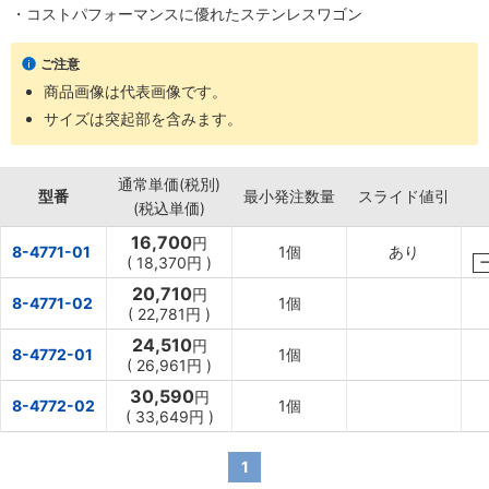
・コストパフォーマンスに優れたステンレスワゴン
ご注意
商品画像は代表画像です。
サイズは突起部を含みます。
通常単価(税別)
型番
最小発注数量
スライド値引
(税込単価)
16,700
円
8-4771-01
1個
あり
(
18,370円
)
20,710
円
8-4771-02
1個
(
22,781円
)
24,510
円
8-4772-01
1個
(
26,961円
)
30,590
円
8-4772-02
1個
(
33,649円
)
1