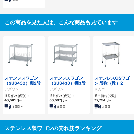
この商品を見た人は、こんな商品も見ています
ステンレスワゴン
ステンレスワゴン
ステンレスCSワゴ
（SUS430）棚2段
（SUS430）棚3段
ン 段数（段）2
アズワン
アズワン
サカエ
通常価格(税別)：
通常価格(税別)：
通常価格(税別)：
40,581円
～
50,587円
～
27,754円
～
8
日目～
8
日目
3
日目
ステンレス製ワゴンの売れ筋ランキング