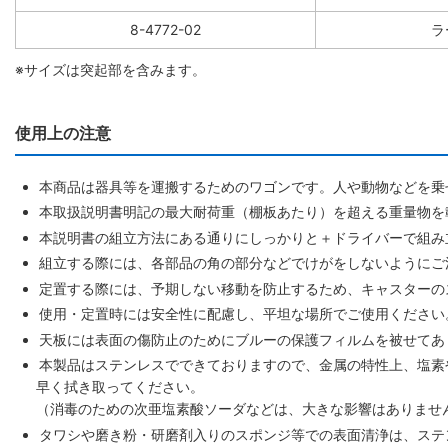
8-4772-02
ラ
※サイズは突起部を含みます。
使用上の注意
本商品は器具等を運搬するためのワゴンです。人や動物などを乗
本取扱説明書明記の最大耐荷重（棚板あたり）を超える重量物を
本説明書の組立方法にある通りにしっかりと＋ドライバーで組み
組立する際には、各部品の角の部分などでけがをしないようにご
定置する際には、予期しない移動を防止するため、キャスターの
使用・定置時には安全性に配慮し、平坦な場所でご使用ください
天板には表面の傷防止のためにブルーの保護フィルムを被せてあ
本製品はステンレスでできておりますので、金属の特性上、塩素
早く拭き取ってください。
（消毒のための次亜塩素酸ソーダなどは、大きな影響はありませ
タワシや磨き粉・研磨剤入りのスポンジ等での表面清浄は、ステ