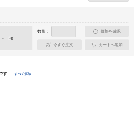
数量：
価格を確認
-
円
)
今すぐ注文
カートへ追加
です
すべて解除