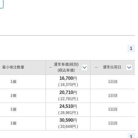
1
通常単価(税別)
最小発注数量
通常出荷日
(税込単価)
16,700
円
1個
1日目
(
18,370
円
)
20,710
円
1個
1日目
(
22,781
円
)
24,510
円
1個
1日目
(
26,961
円
)
30,590
円
1個
1日目
(
33,649
円
)
1