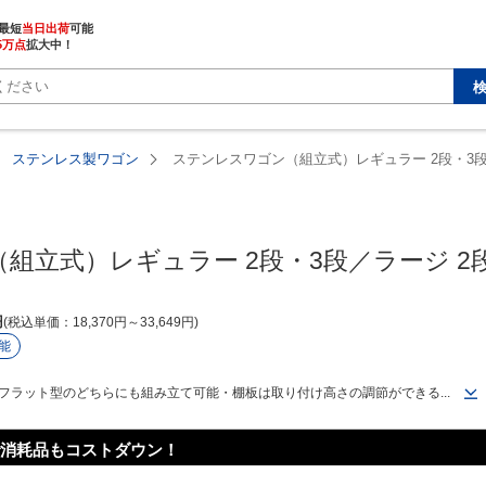
最短
当日出荷
5万点
拡大中！
ステンレス製ワゴン
ステンレスワゴン（組立式）レギュラー 2段・3段
組立式）レギュラー 2段・3段／ラージ 2
円
税込単価
18,370
円
～
33,649
円
能
フラット型のどちらにも組み立て可能・棚板は取り付け高さの調節ができる...
消耗品もコストダウン！