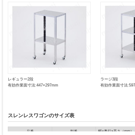
レギュラー2段
ラージ3段
有効作業面寸法:447×297mm
有効作業面寸法:597
スレンレスワゴンのサイズ表
幅×奥行×高さ（mm）
品番
型番