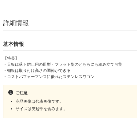
全てはがしてから、ご使用ください。
本製品はステンレスでできておりますので、金属の特性上、塩素や酸の強
があります。特に濃い塩素や酸系の薬品が金属表面に付着した場合には、
詳細情報
ださい。
（消毒のための次亜塩素酸ソーダなどは、大きな影響はありません。）
タワシや磨き粉・研磨剤入りのスポンジ等での表面清浄は、ステンレス表
す。
基本情報
誤った使用方法や無理な加重は、変形・損傷の原因になりますのでお止め
使用しているうちにねじが緩んでくることがありますので、定期的にねじ
【特長】
使用中に変形やねじのゆるみによりガタツキが生じた場合は、すぐに使用
・天板は落下防止用の皿型・フラット型のどちらにも組み立て可能
ま使用されますと事故の原因となります。
・棚板は取り付け高さの調節ができる
・コストパフォーマンスに優れたステンレスワゴン
ご注意
商品画像は代表画像です。
サイズは突起部を含みます。