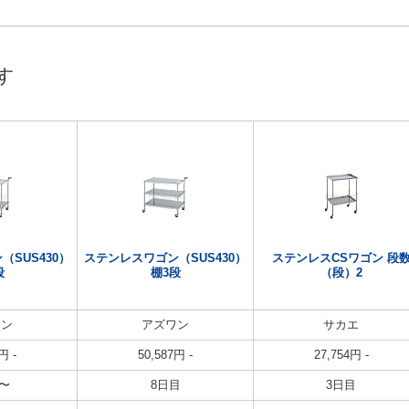
す
SUS430）
ステンレスワゴン（SUS430）
ステンレスCSワゴン 段
段
棚3段
（段）2
ワン
アズワン
サカエ
円
-
50,587
円
-
27,754
円
-
〜
8日目
3日目