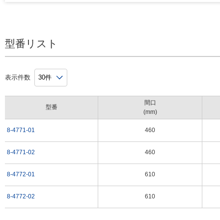
8-4771-01
レギュラー 2段
460×310×809
8-4771-02
レギュラー 3段
460×310×809
8-4772-01
ラージ 2段
610×410×809
型番リスト
8-4772-02
ラージ 3段
610×410×809
※サイズは突起部を含みます。
表示件数
間口
型番
(mm)
使用上の注意
8-4771-01
460
本商品は器具等を運搬するためのワゴンです。人や動物などを乗せないで
本取扱説明書明記の最大耐荷重（棚板あたり）を超える重量物を載せない
8-4771-02
460
本説明書の組立方法にある通りにしっかりと＋ドライバーで組み立ててく
組立する際には、各部品の角の部分などでけがをしないようにご注意くだ
8-4772-01
610
定置する際には、予期しない移動を防止するため、キャスターのストッパ
い。
8-4772-02
610
使用・定置時には安全性に配慮し、平坦な場所でご使用ください。
天板には表面の傷防止のためにブルーの保護フィルムを被せてありますの