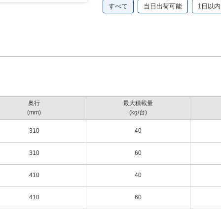
すべて
当日出荷可能
1日以内
5.5
7
7.5
9.5
奥行
最大積載量
(mm)
(kg/台)
310
40
ください。
でください。
310
60
ださい。
さい。
410
40
ーを2輪とも止めてくださ
410
60
で、組立時に保護フィルムを