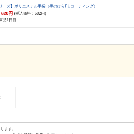
リーズ】ポリエステル手袋（手のひらPUコーティング）
620
円
：
(税込価格：
682
円
)
庫品1日目
。
】
は
ります。