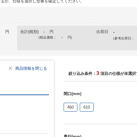
るか、仕様を選択し型番を確定してください。
-
円
合計(税別)
-
円
出荷日
-
(税込価格：
-
円
)
(参考出荷日：
商品情報を閉じる
3
絞り込み条件：
項目の仕様が未選択
間口(mm)
460
610
奥行(mm)