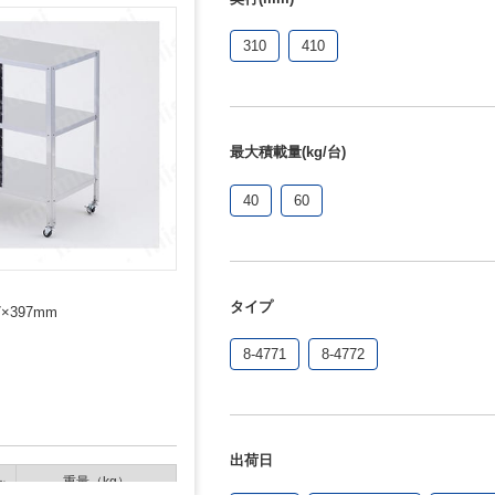
310
410
最大積載量(kg/台)
40
60
タイプ
×397mm
8-4771
8-4772
出荷日
重量（kg）
※