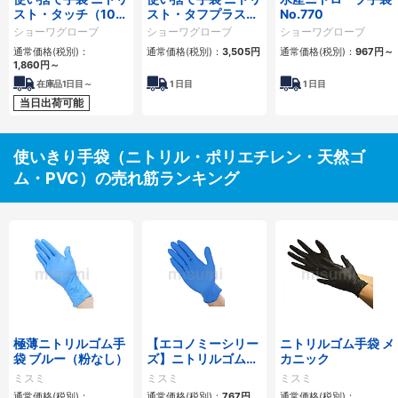
スト・タッチ（100
スト・タフプラス
No.770
枚入）No.882
No.886（100枚
ショーワグローブ
ショーワグローブ
ショーワグローブ
入）
通常価格(税別)：
通常価格(税別)：
3,505円
通常価格(税別)：
967円
～
1,860円
～
在庫品1日目～
1
日目
1
日目
当日出荷可能
使いきり手袋（ニトリル・ポリエチレン・天然ゴ
ム・PVC）の売れ筋ランキング
極薄ニトリルゴム手
【エコノミーシリー
ニトリルゴム手袋 メ
袋 ブルー（粉なし）
ズ】ニトリルゴム手
カニック
袋 ブルー（粉なし）
ミスミ
ミスミ
ミスミ
通常価格(税別)：
通常価格(税別)：
767円
通常価格(税別)：