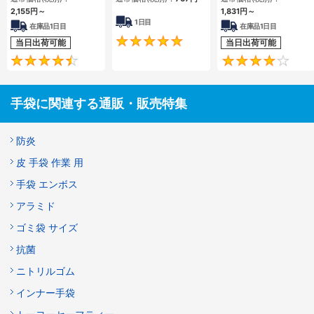
2,155円
～
1,831円
～
1日目
在庫品1日目
在庫品1日目
5
当日出荷可能
当日出荷可能
4.4
手袋に関連する通販・販売特集
防炎
皮 手袋 作業 用
手袋 エンボス
アラミド
ゴミ袋 サイズ
抗菌
ニトリルゴム
インナー手袋