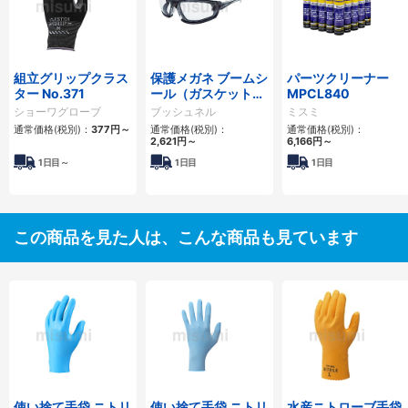
組立グリップクラス
保護メガネ ブームシ
パーツクリーナー
ター No.371
ール（ガスケット・
MPCL840
調整機能付）
ショーワグローブ
ブッシュネル
ミスミ
通常価格(税別)：
377円
～
通常価格(税別)：
通常価格(税別)：
2,621円
～
6,166円
～
1日目～
1日目
1日目
この商品を見た人は、こんな商品も見ています
使い捨て手袋 ニトリ
使い捨て手袋 ニトリ
水産ニトローブ手袋