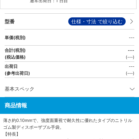
通常出荷日：1 日目
型番
仕様・寸法 で絞り込む
単価(税別)
---
合計(税別)
---
(税込価格)
(
---
)
出荷日
---
(参考出荷日)
(---)
基本スペック
商品情報
薄さ約0.10mmで、強度面重視で耐久性に優れたタイプのニトリル
ゴム製ディスポーザブル手袋。
【特長】