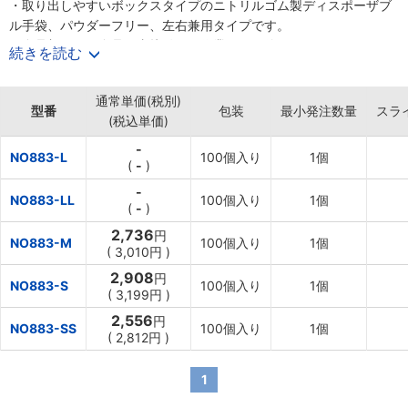
・取り出しやすいボックスタイプのニトリルゴム製ディスポーザブ
ル手袋、パウダーフリー、左右兼用タイプです。
・食品加工など食品に直接触れる作業でもお使いいただけます。
続きを読む
・ぬぎはめしやすくするため、内面に加工を施しています。
・伸縮性があり、やわらかく手にフィットするため、長時間の作業
通常単価(税別)
にも適しています。
型番
包装
最小発注数量
スラ
(税込単価)
・ニトリルゴム製のため、優れた耐油性を発揮。また、指先エンボ
ス加工による優れたスベリ止め効果です。
-
NO883-L
100個入り
1個
【用途】
(
-
)
・掃除、洗濯、園芸、調理、農業、機械工業、石油・化学関連業、
-
NO883-LL
100個入り
1個
介護関連業などの幅広い分野で利用可能。
(
-
)
・ハードな作業、長時間の作業、細かい作業などで利用可能。
2,736
円
NO883-M
100個入り
1個
(
3,010円
)
2,908
円
NO883-S
100個入り
1個
(
3,199円
)
2,556
円
NO883-SS
100個入り
1個
(
2,812円
)
1