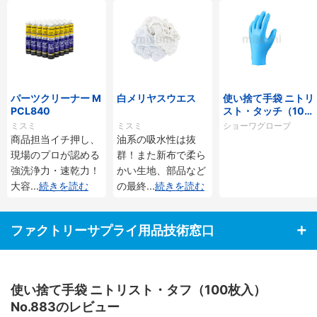
パーツクリーナー M
白メリヤスウエス
使い捨て手袋 ニトリ
PCL840
スト・タッチ（100
枚入）No.882
ミスミ
ミスミ
ショーワグローブ
商品担当イチ押し、
油系の吸水性は抜
現場のプロが認める
群！また新布で柔ら
強洗浄力・速乾力！
かい生地、部品など
大容
...
続きを読む
の最終
...
続きを読む
ファクトリーサプライ用品技術窓口
使い捨て手袋 ニトリスト・タフ（100枚入）
No.883のレビュー