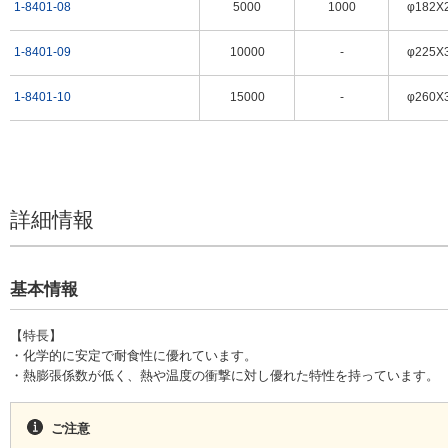
1-8401-08
5000
1000
φ182X
1-8401-09
10000
-
φ225X
1-8401-10
15000
-
φ260X
詳細情報
基本情報
【特長】
・化学的に安定で耐食性に優れています。
・熱膨張係数が低く、熱や温度の衝撃に対し優れた特性を持っています。
ご注意