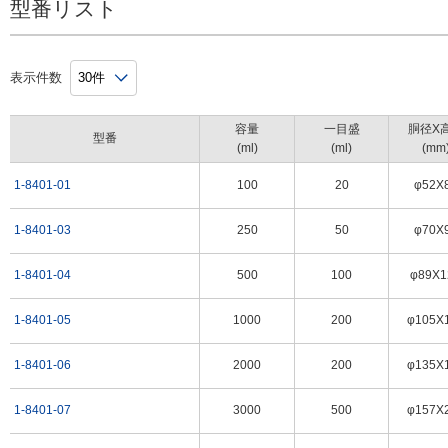
型番リスト
表示件数
容量
一目盛
胴径X
型番
(ml)
(ml)
(mm
1-8401-01
100
20
φ52X
1-8401-03
250
50
φ70X
1-8401-04
500
100
φ89X1
1-8401-05
1000
200
φ105X
1-8401-06
2000
200
φ135X
1-8401-07
3000
500
φ157X