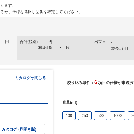
ります。
るか、仕様を選択し型番を確定してください。
-
円
合計(税別)
-
円
出荷日
-
(税込価格：
-
円
)
(参考出荷日：
カタログを閉じる
6
絞り込み条件：
項目の仕様が未選択
容量(ml)
100
250
500
1000
2
カタログ (見開き版)