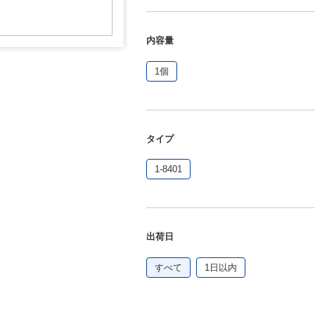
内容量
1個
タイプ
1-8401
出荷日
すべて
1日以内