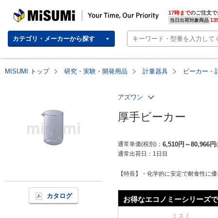
MISUMI | Your Time, Our Priority
17時まで
のご注文で
13
当日出荷対象商品
カテゴリ・メーカーから探す
MISUMI トップ
研究・実験・開発用品
計量器具
ビーカー・
アズワン
厚手ビーカー
通常単価(税別)
6,510
円
～
80,966
円
通常出荷日：
1日目
【特長】・化学的に安定で耐食性に優
カタログ
お得なエコノミーシリーズで
ミスミ