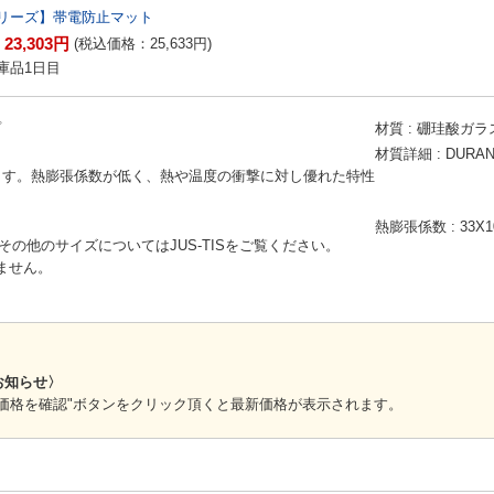
リーズ】帯電防止マット
23,303
円
：
(税込価格：
25,633
円
)
庫品1日目
プ
材質
硼珪酸ガラ
材質詳細
DURA
ます。熱膨張係数が低く、熱や温度の衝撃に対し優れた特性
熱膨張係数
33X1
その他のサイズについてはJUS-TISをご覧ください。
いません。
お知らせ〉
価格を確認"ボタンをクリック頂くと最新価格が表示されます。