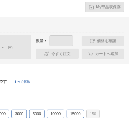
My部品表保存
数量：
価格を確認
-
円
)
今すぐ注文
カートへ追加
です
すべて解除
000
3000
5000
10000
15000
150