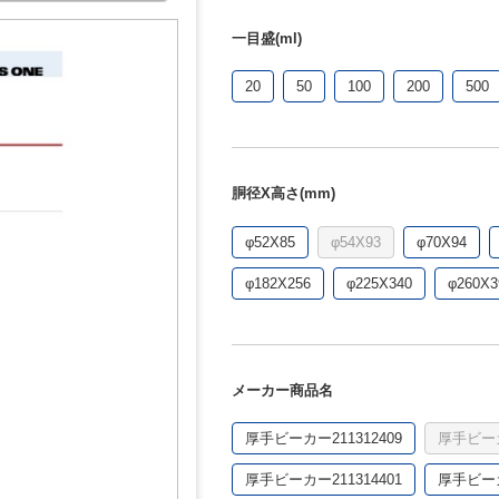
一目盛(ml)
20
50
100
200
500
胴径X高さ(mm)
φ52X85
φ54X93
φ70X94
φ182X256
φ225X340
φ260X3
メーカー商品名
厚手ビーカー211312409
厚手ビーカ
厚手ビーカー211314401
厚手ビーカ