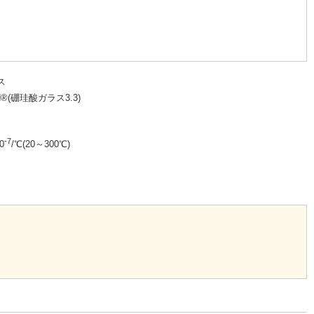
ス
N®(硼珪酸ガラス3.3)
-7
0
/℃(20～300℃)