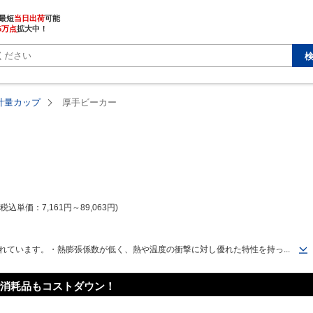
最短
当日出荷
5万点
拡大中！
計量カップ
厚手ビーカー
税込単価
7,161
円
～
89,063
円
れています。・熱膨張係数が低く、熱や温度の衝撃に対し優れた特性を持っ...
消耗品もコストダウン！